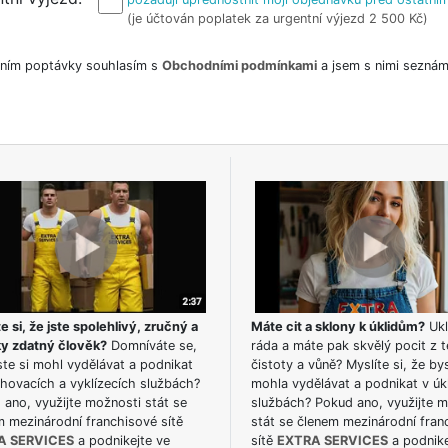
(je účtován poplatek za urgentní výjezd 2 500 Kč)
ním poptávky souhlasím s
Obchodními podmínkami
a jsem s nimi seznám
e si, že jste spolehlivý, zručný a
Máte cit a sklony k úklidům?
Ukl
ky zdatný člověk?
Domníváte se,
ráda a máte pak skvělý pocit z t
te si mohl vydělávat a podnikat
čistoty a vůně? Myslíte si, že by
hovacích a vyklízecích službách?
mohla vydělávat a podnikat v úk
ano, využijte možnosti stát se
službách? Pokud ano, využijte 
m mezinárodní franchisové sítě
stát se členem mezinárodní fran
A SERVICES
a podnikejte ve
sítě
EXTRA SERVICES
a podnike