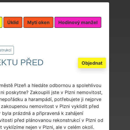
Úklid
Mytí oken
Hodinový manžel
strukcí
EKTU PŘED
Objednat
 městě Plzeň a hledáte odbornou a spolehlivou
ni poskytne? Zakoupili jste v Plzni nemovitost,
á nepořádku a harampádí, potřebujete ji nejprve
e zakoupenou nemovitost v Plzni vyklidit před
y byla prázdná a připravená k zahájení
itosti před plánovanou rekonstrukcí v Plzni od
et vyklízíme nejen v Plzni, ale v celém okolí.