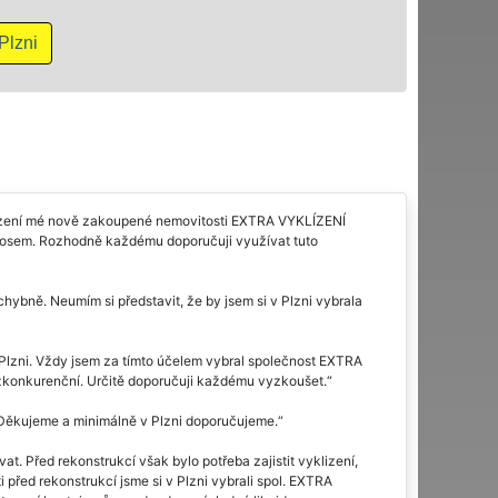
ni
yklízení mé nově zakoupené nemovitosti EXTRA VYKLÍZENÍ
řínosem. Rozhodně každému doporučuji využívat tuto
hybně. Neumím si představit, že by jsem si v Plzni vybrala
v Plzni. Vždy jsem za tímto účelem vybral společnost EXTRA
bezkonkurenční. Určitě doporučuji každému vyzkoušet.
 Děkujeme a minimálně v Plzni doporučujeme.
at. Před rekonstrukcí však bylo potřeba zajistit vyklizení,
před rekonstrukcí jsme si v Plzni vybrali spol. EXTRA