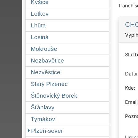
Kyšice
franchi
Letkov
CHC
Lhůta
Vyplň
Losiná
Mokrouše
Služb
Nezbavětice
Nezvěstice
Datu
Starý Plzenec
Kde
Štěnovický Borek
Email
Šťáhlavy
Pozn
Tymákov
Plzeň-sever
Urgen