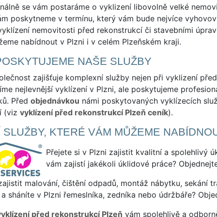
nálně se vám postaráme o vyklizení libovolně velké nemovi
m poskytneme v termínu, který vám bude nejvíce vyhovovat
yklízení nemovitosti před rekonstrukcí či stavebními úprav
eme nabídnout v Plzni i v celém Plzeňském kraji.
POSKYTUJEME NAŠE SLUŽBY
lečnost zajišťuje komplexní služby nejen při vyklizení před 
me nejlevnější vyklízení v Plzni, ale poskytujeme profesioná
ků. Před
objednávkou
námi poskytovaných vyklízecích služe
í (viz
vyklízení před rekonstrukcí Plzeň ceník
).
Í SLUŽBY, KTERÉ VÁM MŮŽEME NABÍDNO
Přejete si v Plzni zajistit kvalitní a spolehlivý
vám zajistí jakékoli úklidové práce? Objednejt
ajistit malování, čištění odpadů, montáž nábytku, sekání tr
a sháníte v Plzni řemeslníka, zedníka nebo údržbáře? Obje
vyklízení před rekonstrukcí Plzeň
vám spolehlivě a odborně