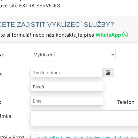
sové sítě EXTRA SERVICES.
ETE ZAJISTIT VYKLÍZECÍ SLUŽBY?
te si formulář nebo nás kontaktujte přes
WhatsApp
a
m
Telefon
ámka
tní výjezd
požaduji upřednostnit moji objednávku před ostatním