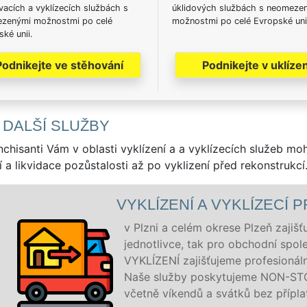
acích a vyklízecích službách s
úklidových službách s neomeze
zenými možnostmi po celé
možnostmi po celé Evropské uni
ké unii.
Podnikejte ve stěhování
Podnikejte v uklízen
 DALŠÍ SLUŽBY
nchisanti Vám v oblasti vyklízení a a vyklízecích služeb mo
í a likvidace pozůstalosti až po vyklizení před rekonstrukcí
VYKLÍZENÍ A VYKLÍZECÍ PR
v Plzni a celém okrese Plzeň zajišťuje
jednotlivce, tak pro obchodní společ
VYKLÍZENÍ zajišťujeme profesionální a 
Naše služby poskytujeme NON-STOP 2
včetně víkendů a svátků bez příplatků