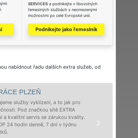
nými
SERVICES
a podnikejte v libovolných
i.
řemeslných službách s neomezenými
možnostmi po celé Evropské unii.
í
Podnikejte jako řemeslník
hou nabídnout řadu dalších extra služeb, od
.
ÁCE PLZEŇ
me služby vyklízení, a to jak pro
nosti. Pod značkou sítě EXTRA
kvalitní servis se zárukou kvality.
4 hodin denně, 7 dní v týdnu
.