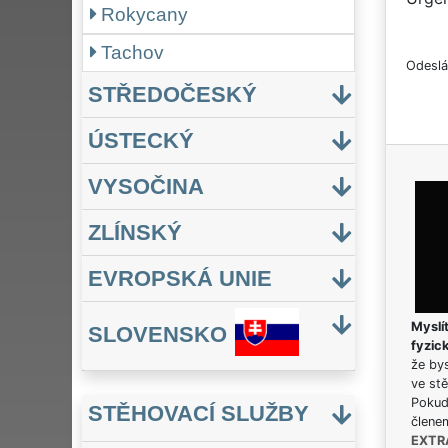
Rokycany
Tachov
Odeslá
STŘEDOČESKÝ
ÚSTECKÝ
VYSOČINA
ZLÍNSKÝ
EVROPSKÁ UNIE
Myslít
SLOVENSKO
fyzic
že bys
ve stě
Pokud 
STĚHOVACÍ SLUŽBY
člene
EXTR