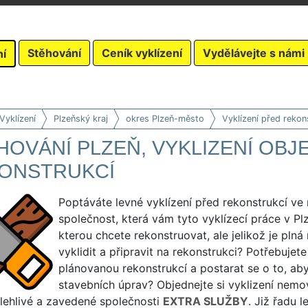
Stěhování
Ceník vyklízení
Vydělávejte s námi
ní
Vyklízení
Plzeňský kraj
okres Plzeň-město
Vyklízení před rekon
HOVÁNÍ PLZEŇ, VYKLIZENÍ OBJ
ONSTRUKCÍ
Poptáváte levné vyklízení před rekonstrukcí ve
společnost, která vám tyto vyklízecí práce v Plz
kterou chcete rekonstruovat, ale jelikož je pln
vyklidit a připravit na rekonstrukci? Potřebujet
plánovanou rekonstrukcí a postarat se o to, ab
stavebních úprav? Objednejte si vyklizení nemov
lehlivé a zavedené společnosti
EXTRA SLUŽBY
. Již řadu l