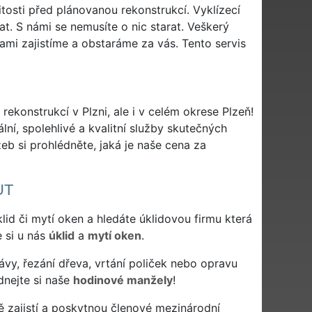
tosti před plánovanou rekonstrukcí. Vyklízecí
. S námi se nemusíte o nic starat. Veškerý
ami zajistíme a obstaráme za vás. Tento servis
rekonstrukcí v Plzni, ale i v celém okrese Plzeň!
lní, spolehlivé a kvalitní služby skutečných
b si prohlédněte, jaká je naše cena za
UT
 úklid či mytí oken a hledáte úklidovou firmu která
e si u nás
úklid
a
mytí oken
.
ávy, řezání dřeva, vrtání poliček nebo opravu
dnejte si naše
hodinové manžely
!
 zajistí a poskytnou členové mezinárodní