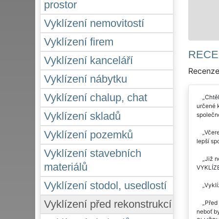
prostor
Vyklízení nemovitostí
Vyklízení firem
RECE
Vyklízení kanceláří
Recenze 
Vyklízení nábytku
Vyklízení chalup, chat
Chtěl
určené 
Vyklízení skladů
společno
Včere
Vyklízení pozemků
lepší sp
Vyklízení stavebních
Již n
materiálů
VYKLÍZEN
Vyklízení stodol, usedlostí
Vyklí
Vyklízení před rekonstrukcí
Před 
neboť by