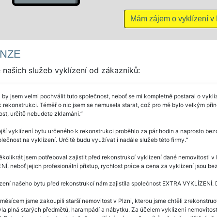
Mám zájem o vyklízení v Plz
NZE
našich služeb vyklízení od zákazníků:
 by jsem velmi pochválit tuto společnost, neboť se mi kompletně postaral o v
k rekonstrukci. Téměř o nic jsem se nemusela starat, což pro mě bylo velkým p
st, určitě nebudete zklamáni.
jší vyklízení bytu určeného k rekonstrukci proběhlo za pár hodin a naprosto bezc
olečnost na vyklízení. Určitě budu využívat i nadále služeb této firmy.
ěkolikrát jsem potřeboval zajistit před rekonstrukcí vyklízení dané nemovitosti 
Í, neboť jejich profesionální přístup, rychlost práce a cena za vyklízení jsou 
zení našeho bytu před rekonstrukcí nám zajistila společnost EXTRA VYKLÍZENÍ.
měsícem jsme zakoupili starší nemovitost v Plzni, kterou jsme chtěli zrekonstruov
la plná starých předmětů, harampádí a nábytku. Za účelem vyklizení nemovitosti 