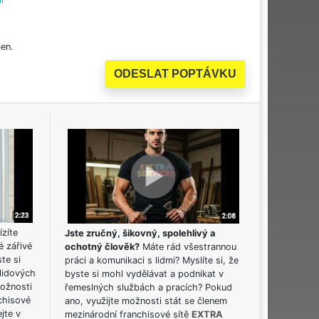
en.
ízíte
Jste zručný, šikovný, spolehlivý a
é zářivé
ochotný člověk?
Máte rád všestrannou
ste si
práci a komunikaci s lidmi? Myslíte si, že
lidových
byste si mohl vydělávat a podnikat v
možnosti
řemeslných službách a pracích? Pokud
chisové
ano, využijte možnosti stát se členem
jte v
mezinárodní franchisové sítě
EXTRA