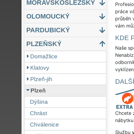
MORAVSKOSLEZSKÝ
Profesio
práce vá
OLOMOUCKÝ
průběh v
vám můž
PARDUBICKÝ
KDE 
PLZEŇSKÝ
Naše spo
Nenabízí
Domažlice
odborní
Klatovy
vyklízen
Plzeň-jih
DALŠ
Plzeň
Dýšina
Chrást
Chcete z
nábytku 
Chválenice
Službu