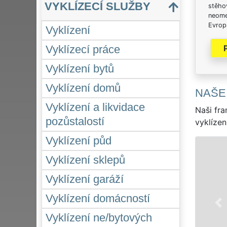
VYKLÍZECÍ SLUŽBY
stěhov
neome
Evrops
Vyklízení
Vyklízecí práce
Vyklízení bytů
Vyklízení domů
NAŠE
Vyklízení a likvidace
Naši fra
pozůstalostí
vyklízen
Vyklízení půd
Vyklízení sklepů
Vyklízení garáží
Vyklízení domácností
Vyklízení ne/bytových