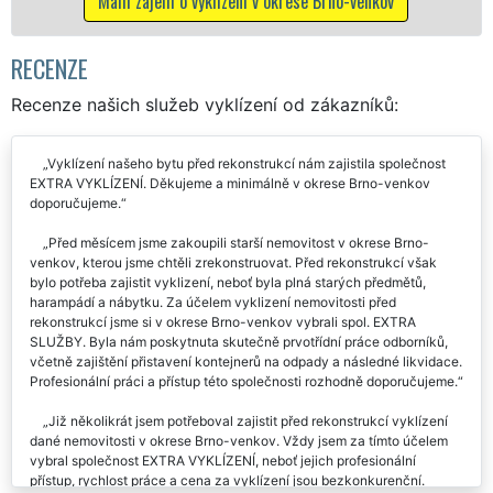
ní v okrese Brno-venkov
RECENZE
Recenze našich služeb vyklízení od zákazníků:
Vyklízení našeho bytu před rekonstrukcí nám zajistila společnost
EXTRA VYKLÍZENÍ. Děkujeme a minimálně v okrese Brno-venkov
doporučujeme.
Před měsícem jsme zakoupili starší nemovitost v okrese Brno-
venkov, kterou jsme chtěli zrekonstruovat. Před rekonstrukcí však
bylo potřeba zajistit vyklizení, neboť byla plná starých předmětů,
harampádí a nábytku. Za účelem vyklizení nemovitosti před
rekonstrukcí jsme si v okrese Brno-venkov vybrali spol. EXTRA
SLUŽBY. Byla nám poskytnuta skutečně prvotřídní práce odborníků,
včetně zajištění přistavení kontejnerů na odpady a následné likvidace.
Profesionální práci a přístup této společnosti rozhodně doporučujeme.
Již několikrát jsem potřeboval zajistit před rekonstrukcí vyklízení
dané nemovitosti v okrese Brno-venkov. Vždy jsem za tímto účelem
vybral společnost EXTRA VYKLÍZENÍ, neboť jejich profesionální
přístup, rychlost práce a cena za vyklízení jsou bezkonkurenční.