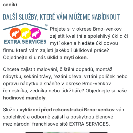
ceník
).
DALŠÍ SLUŽBY, KTERÉ VÁM MŮŽEME NABÍDNOUT
Přejete si v okrese Brno-venkov
zajistit kvalitní a spolehlivý úklid či
mytí oken a hledáte úklidovou
firmu která vám zajistí jakékoli úklidové práce?
Objednejte si u nás
úklid
a
mytí oken
.
Chcete zajistit malování, čištění odpadů, montáž
nábytku, sekání trávy, řezání dřeva, vrtání poliček nebo
opravu nábytku a sháníte v okrese Brno-venkov
řemeslníka, zedníka nebo údržbáře? Objednejte si naše
hodinové manžely
!
Službu
vyklízení před rekonstrukcí Brno-venkov
vám
spolehlivě a odborně zajistí a poskytnou členové
mezinárodní franchisové sítě EXTRA SERVICES.