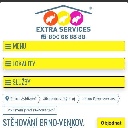
800 66 88 88
MENU
LOKALITY
SLUŽBY
Extra Vyklízení
Jihomoravský kraj
okres Brno-venkov
Vyklízení před rekonstrukcí
STĚHOVÁNÍ BRNO-VENKOV,
Objednat