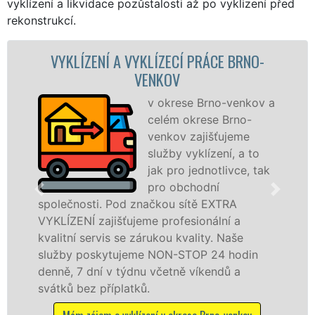
vyklízení a likvidace pozůstalosti až po vyklizení před
rekonstrukcí.
LÍZECÍ PRÁCE BRNO-
VYKLÍZECÍ PRÁCE 
ENKOV
VENK
v okrese Brno-venkov a
Společ
celém okrese Brno-
VYKLÍZE
venkov zajišťujeme
prostře
služby vyklízení, a to
franch
jak pro jednotlivce, tak
levné, p
pro obchodní
profesi
ačkou sítě EXTRA
v okrese Brno-venkov a
e profesionální a
tuto službu jak fyzický
rukou kvality. Naše
osobám se zárukou kva
 NON-STOP 24 hodin
práce, a to NON-STOP be
 včetně víkendů a
Mám zájem o vyklízecí prá