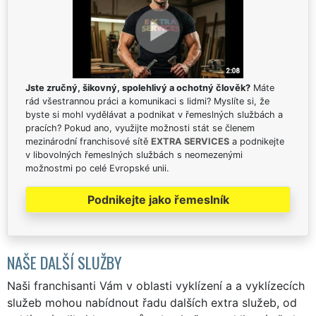
Jste zručný, šikovný, spolehlivý a ochotný člověk?
Máte
rád všestrannou práci a komunikaci s lidmi? Myslíte si, že
byste si mohl vydělávat a podnikat v řemeslných službách a
pracích? Pokud ano, využijte možnosti stát se členem
mezinárodní franchisové sítě
EXTRA SERVICES
a podnikejte
v libovolných řemeslných službách s neomezenými
možnostmi po celé Evropské unii.
Podnikejte jako řemeslník
NAŠE DALŠÍ SLUŽBY
Naši franchisanti Vám v oblasti vyklízení a a vyklízecích
služeb mohou nabídnout řadu dalších extra služeb, od