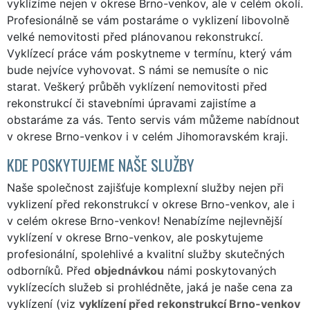
vyklízíme nejen v okrese Brno-venkov, ale v celém okolí.
Profesionálně se vám postaráme o vyklizení libovolně
velké nemovitosti před plánovanou rekonstrukcí.
Vyklízecí práce vám poskytneme v termínu, který vám
bude nejvíce vyhovovat. S námi se nemusíte o nic
starat. Veškerý průběh vyklízení nemovitosti před
rekonstrukcí či stavebními úpravami zajistíme a
obstaráme za vás. Tento servis vám můžeme nabídnout
v okrese Brno-venkov i v celém Jihomoravském kraji.
KDE POSKYTUJEME NAŠE SLUŽBY
Naše společnost zajišťuje komplexní služby nejen při
vyklizení před rekonstrukcí v okrese Brno-venkov, ale i
v celém okrese Brno-venkov! Nenabízíme nejlevnější
vyklízení v okrese Brno-venkov, ale poskytujeme
profesionální, spolehlivé a kvalitní služby skutečných
odborníků. Před
objednávkou
námi poskytovaných
vyklízecích služeb si prohlédněte, jaká je naše cena za
vyklízení (viz
vyklízení před rekonstrukcí Brno-venkov