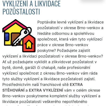
VYKLIZENÍ A LIKVIDACE
POZŮSTALOSTI
Poptáváte levné vyklízení a likvidace
pozůstalostí v okrese Brno-venkov a
hledáte odbornou a spolehlivou
společnost, která vám tyto vyklízecí
práce v okrese Brno-venkov
poskytne? Požadujete zajistit
vyklizení a likvidaci pozůstalosti v okrese Brno-venkov?
Ať už požadujete vyklidit a zlikvidovat pozůstalost v
bytě, domě, garáži či chalupě, naše profesionální
vyklízecí společnost z okresu Brno-venkov vám ráda
tyto služby vyklizení a likvidace pozůstalosti zajistí.
Prostřednictvím naší franchisové sítě
EXTRA
STĚHOVÁNÍ
a
EXTRA VYKLÍZENÍ
vám v celém okrese
Brno-venkov poskytneme kompletní služby vyklizení a
likvidace pozůstalosti veškerého nepotřebného