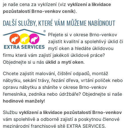
je naše cena za vyklízení (viz
vyklízení a likvidace
pozůstalostí Brno-venkov ceník
).
DALŠÍ SLUŽBY, KTERÉ VÁM MŮŽEME NABÍDNOUT
Přejete si v okrese Brno-venkov
zajistit kvalitní a spolehlivý úklid či
mytí oken a hledáte úklidovou
firmu která vám zajistí jakékoli úklidové práce?
Objednejte si u nás
úklid
a
mytí oken
.
Chcete zajistit malování, čištění odpadů, montáž
nábytku, sekání trávy, řezání dřeva, vrtání poliček nebo
opravu nábytku a sháníte v okrese Brno-venkov
řemeslníka, zedníka nebo údržbáře? Objednejte si naše
hodinové manžely
!
Službu
vyklízení a likvidace pozůstalostí Brno-venkov
vám spolehlivě a odborně zajistí a poskytnou členové
mezinárodní franchisové sítě EXTRA SERVICES.