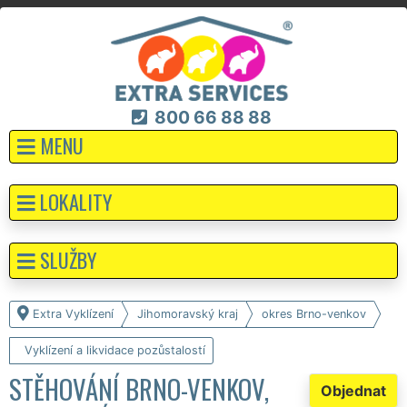
800 66 88 88
MENU
LOKALITY
SLUŽBY
Extra Vyklízení
Jihomoravský kraj
okres Brno-venkov
Vyklízení a likvidace pozůstalostí
STĚHOVÁNÍ BRNO-VENKOV,
Objednat