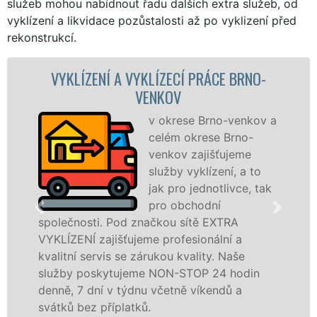
služeb mohou nabídnout řadu dalších extra služeb, od
vyklízení a likvidace pozůstalosti až po vyklizení před
rekonstrukcí.
Í A VYKLÍZECÍ PRÁCE BRNO-
VYKLÍZECÍ
VENKOV
v okrese Brno-venkov a
celém okrese Brno-
venkov zajišťujeme
služby vyklízení, a to
jak pro jednotlivce, tak
pro obchodní
 Pod značkou sítě EXTRA
v okrese Brno-v
jišťujeme profesionální a
tuto službu jak
is se zárukou kvality. Naše
osobám se záru
ytujeme NON-STOP 24 hodin
práce, a to NON
 v týdnu včetně víkendů a
Mám zájem o vykl
íplatků.