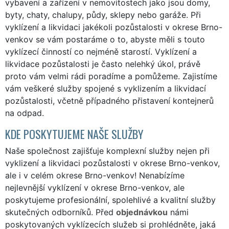
vybavení a zařízení v nemovitostech jako jsou domy,
byty, chaty, chalupy, půdy, sklepy nebo garáže. Při
vyklízení a likvidaci jakékoli pozůstalosti v okrese Brno-
venkov se vám postaráme o to, abyste měli s touto
vyklízecí činností co nejméně starostí. Vyklízení a
likvidace pozůstalosti je často nelehký úkol, právě
proto vám velmi rádi poradíme a pomůžeme. Zajistíme
vám veškeré služby spojené s vyklizením a likvidací
pozůstalosti, včetně případného přistavení kontejnerů
na odpad.
KDE POSKYTUJEME NAŠE SLUŽBY
Naše společnost zajišťuje komplexní služby nejen při
vyklizení a likvidaci pozůstalosti v okrese Brno-venkov,
ale i v celém okrese Brno-venkov! Nenabízíme
nejlevnější vyklízení v okrese Brno-venkov, ale
poskytujeme profesionální, spolehlivé a kvalitní služby
skutečných odborníků. Před
objednávkou
námi
poskytovaných vyklízecích služeb si prohlédněte, jaká