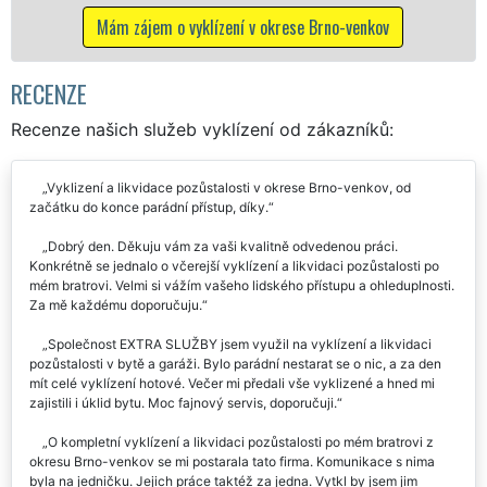
 o vyklízení v okrese Brno-venkov
RECENZE
Recenze našich služeb vyklízení od zákazníků:
Vyklizení a likvidace pozůstalosti v okrese Brno-venkov, od
začátku do konce parádní přístup, díky.
Dobrý den. Děkuju vám za vaši kvalitně odvedenou práci.
Konkrétně se jednalo o včerejší vyklízení a likvidaci pozůstalosti po
mém bratrovi. Velmi si vážím vašeho lidského přístupu a ohleduplnosti.
Za mě každému doporučuju.
Společnost EXTRA SLUŽBY jsem využil na vyklízení a likvidaci
pozůstalosti v bytě a garáži. Bylo parádní nestarat se o nic, a za den
mít celé vyklízení hotové. Večer mi předali vše vyklizené a hned mi
zajistili i úklid bytu. Moc fajnový servis, doporučuji.
O kompletní vyklízení a likvidaci pozůstalosti po mém bratrovi z
okresu Brno-venkov se mi postarala tato firma. Komunikace s nima
byla na jedničku. Jejich práce taktéž za jedna. Vytkl by jsem jim