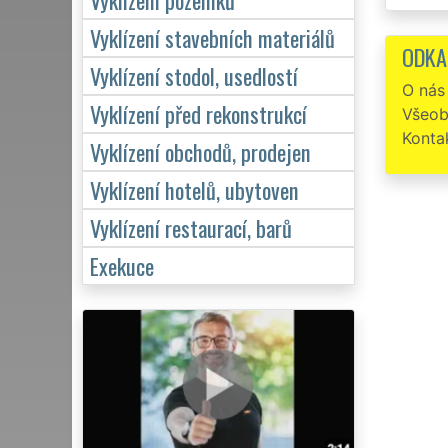
Velmi
Vyklízení stavebních materiálů
pozůstal
ODKA
Vyklízení stodol, usedlostí
Chtěl
O nás
po mé m
Vyklízení před rekonstrukcí
Všeob
Konta
Vyklízení obchodů, prodejen
Vyklízení hotelů, ubytoven
Vyklízení restaurací, barů
Exekuce