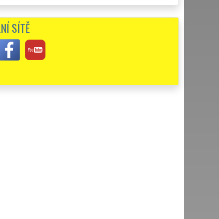
ůstalosti v Písku by jsem ohodnotil jako výbornou. Veškerou
ru. 👍
NÍ SÍTĚ
Písku postarala o kompletní vyklizení a likvidaci pozůstalosti