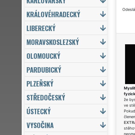
KARLOVARSKÝ
Odeslá
KRÁLOVÉHRADECKÝ
LIBERECKÝ
MORAVSKOSLEZSKÝ
OLOMOUCKÝ
PARDUBICKÝ
PLZEŇSKÝ
Myslít
fyzic
STŘEDOČESKÝ
že bys
ve stě
ÚSTECKÝ
Pokud 
člene
VYSOČINA
EXTR
stěhov
neome