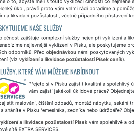
e o to, abyste měli s touto vyklízecí činností co nejméně st
elehký úkol, právě proto vám velmi rádi poradíme a pomůže
ím a likvidací pozůstalosti, včetně případného přistavení k
SKYTUJEME NAŠE SLUŽBY
lečnost zajišťuje komplexní služby nejen při vyklizení a lik
enabízíme nejlevnější vyklízení v Písku, ale poskytujeme prof
ých odborníků. Před
objednávkou
námi poskytovaných vyklí
zení (viz
vyklízení a likvidace pozůstalostí Písek ceník
).
SLUŽBY, KTERÉ VÁM MŮŽEME NABÍDNOUT
Přejete si v Písku zajistit kvalitní a spolehlivý
vám zajistí jakékoli úklidové práce? Objednejt
ajistit malování, čištění odpadů, montáž nábytku, sekání tr
a sháníte v Písku řemeslníka, zedníka nebo údržbáře? Obje
yklízení a likvidace pozůstalostí Písek
vám spolehlivě a od
sové sítě EXTRA SERVICES.