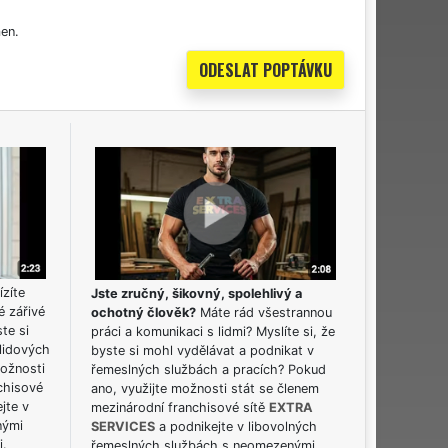
en.
ízíte
Jste zručný, šikovný, spolehlivý a
é zářivé
ochotný člověk?
Máte rád všestrannou
ste si
práci a komunikaci s lidmi? Myslíte si, že
lidových
byste si mohl vydělávat a podnikat v
možnosti
řemeslných službách a pracích? Pokud
chisové
ano, využijte možnosti stát se členem
jte v
mezinárodní franchisové sítě
EXTRA
nými
SERVICES
a podnikejte v libovolných
i.
řemeslných službách s neomezenými