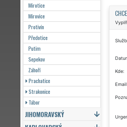
Mirotice
CHCE
Mirovice
Vyplň
Protivín
Předotice
Služb
Putim
Sepekov
Datu
Záhoří
Kde
Prachatice
Email
Strakonice
Pozn
Tábor
JIHOMORAVSKÝ
Urgen