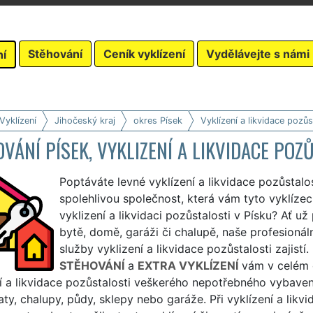
Stěhování
Ceník vyklízení
Vydělávejte s námi
ní
Vyklízení
Jihočeský kraj
okres Písek
Vyklízení a likvidace pozůs
VÁNÍ PÍSEK, VYKLIZENÍ A LIKVIDACE POZ
Poptáváte levné vyklízení a likvidace pozůstalo
spolehlivou společnost, která vám tyto vyklízec
vyklizení a likvidaci pozůstalosti v Písku? Ať už
bytě, domě, garáži či chalupě, naše profesionál
služby vyklizení a likvidace pozůstalosti zajistí
STĚHOVÁNÍ
a
EXTRA VYKLÍZENÍ
vám v celém 
í a likvidace pozůstalosti veškerého nepotřebného vybaven
aty, chalupy, půdy, sklepy nebo garáže. Při vyklízení a likvi