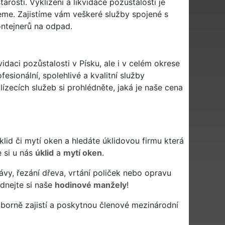
arostí. Vyklízení a likvidace pozůstalosti je
me. Zajistíme vám veškeré služby spojené s
ontejnerů na odpad.
vidaci pozůstalosti v Písku, ale i v celém okrese
esionální, spolehlivé a kvalitní služby
zecích služeb si prohlédněte, jaká je naše cena
 úklid či mytí oken a hledáte úklidovou firmu která
e si u nás
úklid
a
mytí oken
.
ávy, řezání dřeva, vrtání poliček nebo opravu
dnejte si naše
hodinové manžely
!
borně zajistí a poskytnou členové mezinárodní