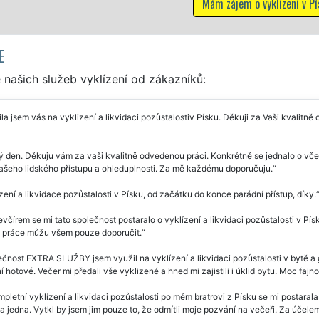
Mám zájem o vyklízení v Písku
E
našich služeb vyklízení od zákazníků:
la jsem vás na vyklizení a likvidaci pozůstalostiv Písku. Děkuji za Vaši kvalitn
 den. Děkuju vám za vaši kvalitně odvedenou práci. Konkrétně se jednalo o včerej
ašeho lidského přístupu a ohleduplnosti. Za mě každému doporučuju.
zení a likvidace pozůstalosti v Písku, od začátku do konce parádní přístup, díky.
včírem se mi tato společnost postaralo o vyklízení a likvidaci pozůstalosti v Pí
 práce můžu všem pouze doporučit.
čnost EXTRA SLUŽBY jsem využil na vyklízení a likvidaci pozůstalosti v bytě a ga
í hotové. Večer mi předali vše vyklizené a hned mi zajistili i úklid bytu. Moc fajno
pletní vyklízení a likvidaci pozůstalosti po mém bratrovi z Písku se mi postaral
a jedna. Vytkl by jsem jim pouze to, že odmítli moje pozvání na večeři. Za účelem