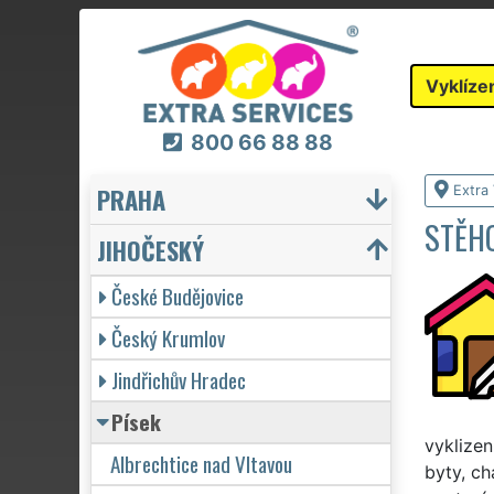
Vyklíze
800 66 88 88
PRAHA
Extra 
STĚHO
JIHOČESKÝ
České Budějovice
Český Krumlov
Jindřichův Hradec
Písek
vyklizen
Albrechtice nad Vltavou
byty, ch