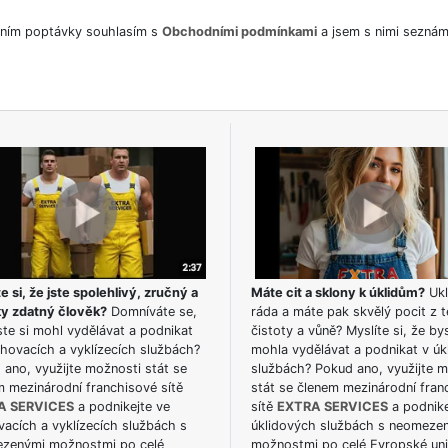
ním poptávky souhlasím s
Obchodními podmínkami
a jsem s nimi seznám
e si, že jste spolehlivý, zručný a
Máte cit a sklony k úklidům?
Ukl
ky zdatný člověk?
Domníváte se,
ráda a máte pak skvělý pocit z t
te si mohl vydělávat a podnikat
čistoty a vůně? Myslíte si, že by
hovacích a vyklízecích službách?
mohla vydělávat a podnikat v úk
ano, využijte možnosti stát se
službách? Pokud ano, využijte 
m mezinárodní franchisové sítě
stát se členem mezinárodní fran
A SERVICES
a podnikejte ve
sítě
EXTRA SERVICES
a podnike
acích a vyklízecích službách s
úklidových službách s neomeze
zenými možnostmi po celé
možnostmi po celé Evropské uni