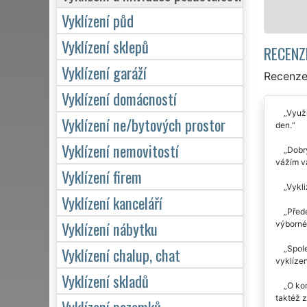
Vyklízení půd
Vyklízení sklepů
RECENZ
Vyklízení garáží
Recenze 
Vyklízení domácností
Využi
Vyklízení ne/bytových prostor
den.
Vyklízení nemovitostí
Dobrý
vážím v
Vyklízení firem
Vykli
Vyklízení kanceláří
Přede
Vyklízení nábytku
výborné
Spole
Vyklízení chalup, chat
vyklízen
Vyklízení skladů
O kom
taktéž z
Vyklízení pozemků