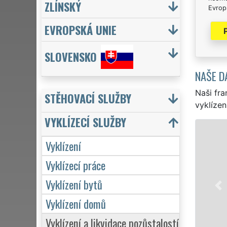
ZLÍNSKÝ
Evrops
EVROPSKÁ UNIE
SLOVENSKO
NAŠE D
Naši fra
STĚHOVACÍ SLUŽBY
vyklízen
VYKLÍZECÍ SLUŽBY
VYKLÍ
Vyklízení
v Písku a ce
Vyklízecí práce
jednotlivce
VYKLÍZENÍ za
Vyklízení bytů
Naše služby
včetně víken
Vyklízení domů
Vyklízení a likvidace pozůstalostí