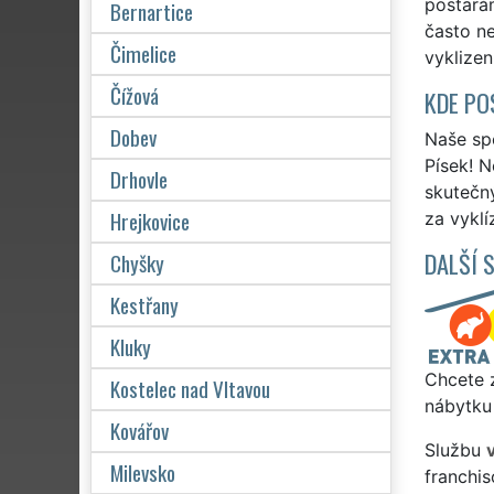
postarám
Bernartice
často n
Čimelice
vyklizen
Čížová
KDE PO
Dobev
Naše spo
Písek! N
Drhovle
skutečn
Hrejkovice
za vyklí
DALŠÍ 
Chyšky
Kestřany
Kluky
Chcete z
Kostelec nad Vltavou
nábytku 
Kovářov
Službu
v
Milevsko
franchi