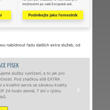
možnostmi po celé Evropské unii.
í
Podnikejte jako řemeslník
hou nabídnout řadu dalších extra služeb, od
.
VYKLÍZ
Společnost EXTRA V
poboček levné, přes
okolí. Poskytujeme
zárukou kvalitně o