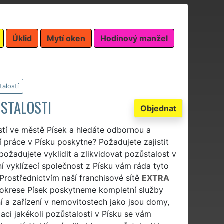
Úklid
Mytí oken
Hodinový manžel
talostí
ŮSTALOSTI
Objednat
stí ve městě Písek a hledáte odbornou a
í práce v Písku poskytne? Požadujete zajistit
 požadujete vyklidit a zlikvidovat pozůstalost v
ní vyklízecí společnost z Písku vám ráda tyto
. Prostřednictvím naší franchisové sítě
EXTRA
okrese Písek poskytneme kompletní služby
í a zařízení v nemovitostech jako jsou domy,
daci jakékoli pozůstalosti v Písku se vám