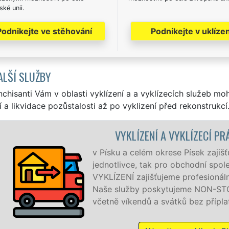
ké unii.
Podnikejte ve stěhování
Podnikejte v uklízen
ALŠÍ SLUŽBY
nchisanti Vám v oblasti vyklízení a a vyklízecích služeb mo
í a likvidace pozůstalosti až po vyklizení před rekonstrukcí
ZENÍ A VYKLÍZECÍ PRÁCE PÍSEK
lém okrese Písek zajišťujeme služby vyklízení, a to jak pro
, tak pro obchodní společnosti. Pod značkou sítě EXTRA
jišťujeme profesionální a kvalitní servis se zárukou kvality.
 poskytujeme NON-STOP 24 hodin denně, 7 dní v týdnu
dů a svátků bez příplatků.