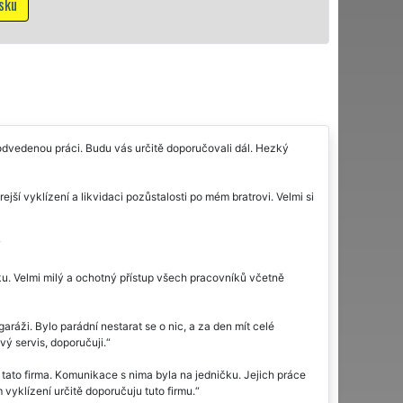
Mám 
ě odvedenou práci. Budu vás určitě doporučovali dál. Hezký
ší vyklízení a likvidaci pozůstalosti po mém bratrovi. Velmi si
sku. Velmi milý a ochotný přístup všech pracovníků včetně
ráži. Bylo parádní nestarat se o nic, a za den mít celé
vý servis, doporučuji.
a tato firma. Komunikace s nima byla na jedničku. Jejich práce
 vyklízení určitě doporučuju tuto firmu.