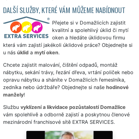
DALŠÍ SLUŽBY, KTERÉ VÁM MŮŽEME NABÍDNOUT
Přejete si v Domažlicích zajistit
kvalitní a spolehlivý úklid či mytí
oken a hledáte úklidovou firmu
která vám zajistí jakékoli úklidové práce? Objednejte si
u nás
úklid
a
mytí oken
.
Chcete zajistit malování, čištění odpadů, montáž
nábytku, sekání trávy, řezání dřeva, vrtání poliček nebo
opravu nábytku a sháníte v Domažlicích řemeslníka,
zedníka nebo údržbáře? Objednejte si naše
hodinové
manžely
!
Službu
vyklízení a likvidace pozůstalostí Domažlice
vám spolehlivě a odborně zajistí a poskytnou členové
mezinárodní franchisové sítě EXTRA SERVICES.