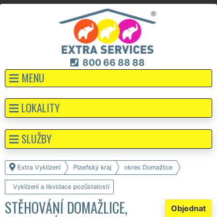
800 66 88 88
MENU
LOKALITY
SLUŽBY
Extra Vyklízení
Plzeňský kraj
okres Domažlice
Vyklízení a likvidace pozůstalostí
STĚHOVÁNÍ DOMAŽLICE,
Objednat