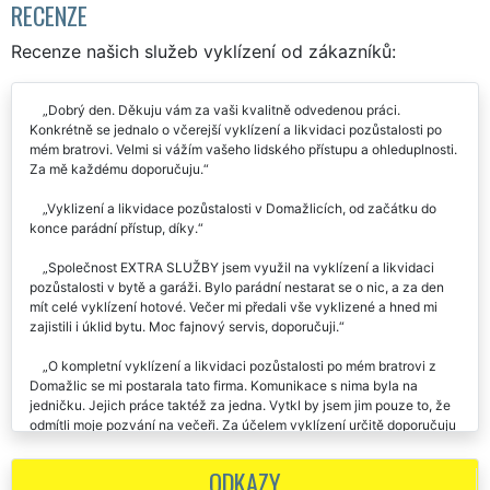
RECENZE
Recenze našich služeb vyklízení od zákazníků:
Dobrý den. Děkuju vám za vaši kvalitně odvedenou práci.
Konkrétně se jednalo o včerejší vyklízení a likvidaci pozůstalosti po
mém bratrovi. Velmi si vážím vašeho lidského přístupu a ohleduplnosti.
Za mě každému doporučuju.
Vyklizení a likvidace pozůstalosti v Domažlicích, od začátku do
konce parádní přístup, díky.
Společnost EXTRA SLUŽBY jsem využil na vyklízení a likvidaci
pozůstalosti v bytě a garáži. Bylo parádní nestarat se o nic, a za den
mít celé vyklízení hotové. Večer mi předali vše vyklizené a hned mi
zajistili i úklid bytu. Moc fajnový servis, doporučuji.
O kompletní vyklízení a likvidaci pozůstalosti po mém bratrovi z
Domažlic se mi postarala tato firma. Komunikace s nima byla na
jedničku. Jejich práce taktéž za jedna. Vytkl by jsem jim pouze to, že
odmítli moje pozvání na večeři. Za účelem vyklízení určitě doporučuju
tuto firmu.
ODKAZY
Využila jsem vás na vyklizení a likvidaci pozůstalostiv