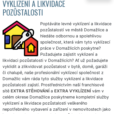
VYKLIZENÍ A LIKVIDACE
POZŮSTALOSTI
Poptáváte levné vyklízení a likvidace
pozůstalostí ve městě Domažlice a
hledáte odbornou a spolehlivou
společnost, která vám tyto vyklízecí
práce v Domažlicích poskytne?
Požadujete zajistit vyklizení a
likvidaci pozůstalosti v Domažlicích? Ať už požadujete
vyklidit a zlikvidovat pozůstalost v bytě, domě, garáži
či chalupě, naše profesionální vyklízecí společnost z
Domažlic vám ráda tyto služby vyklizení a likvidace
pozůstalosti zajistí. Prostřednictvím naší franchisové
sítě
EXTRA STĚHOVÁNÍ
a
EXTRA VYKLÍZENÍ
vám v
celém okrese Domažlice poskytneme kompletní služby
vyklizení a likvidace pozůstalosti veškerého
nepotřebného vybavení a zařízení v nemovitostech jako