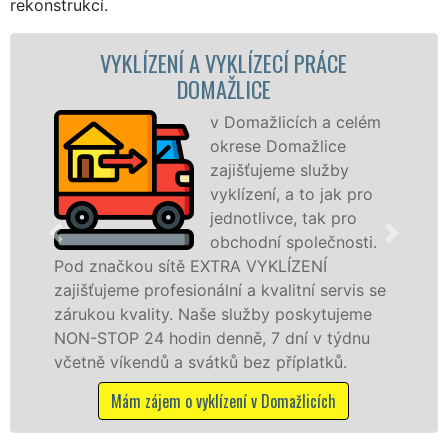
rekonstrukcí.
A VYKLÍZECÍ PRÁCE
VYKLÍZECÍ PRÁCE 
OMAŽLICE
Spol
VYKL
v Domažlicích a celém
pros
okrese Domažlice
fran
zajišťujeme služby
levné
vyklízení, a to jak pro
profe
jednotlivce, tak pro
v Domažlicích a okol
obchodní společnosti.
službu jak fyzickým,
 EXTRA VYKLÍZENÍ
osobám se zárukou k
onální a kvalitní servis se
práce, a to NON-STOP
Naše služby poskytujeme
n denně, 7 dní v týdnu
Mám zájem o vyklíze
vátků bez příplatků.
vyklízení v Domažlicích