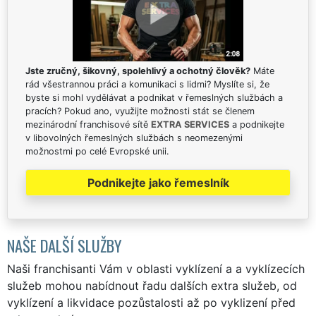
Jste zručný, šikovný, spolehlivý a ochotný člověk?
Máte
rád všestrannou práci a komunikaci s lidmi? Myslíte si, že
byste si mohl vydělávat a podnikat v řemeslných službách a
pracích? Pokud ano, využijte možnosti stát se členem
mezinárodní franchisové sítě
EXTRA SERVICES
a podnikejte
v libovolných řemeslných službách s neomezenými
možnostmi po celé Evropské unii.
Podnikejte jako řemeslník
NAŠE DALŠÍ SLUŽBY
Naši franchisanti Vám v oblasti vyklízení a a vyklízecích
služeb mohou nabídnout řadu dalších extra služeb, od
vyklízení a likvidace pozůstalosti až po vyklizení před