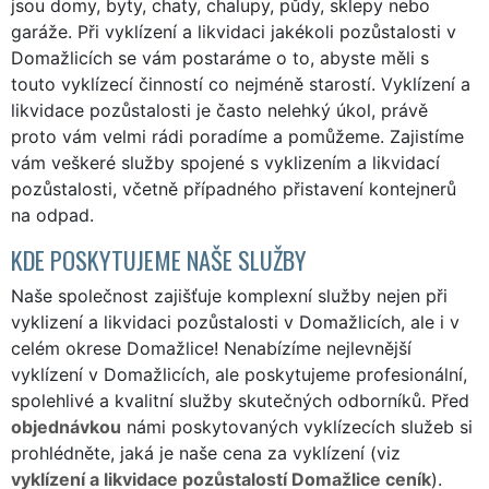
jsou domy, byty, chaty, chalupy, půdy, sklepy nebo
garáže. Při vyklízení a likvidaci jakékoli pozůstalosti v
Domažlicích se vám postaráme o to, abyste měli s
touto vyklízecí činností co nejméně starostí. Vyklízení a
likvidace pozůstalosti je často nelehký úkol, právě
proto vám velmi rádi poradíme a pomůžeme. Zajistíme
vám veškeré služby spojené s vyklizením a likvidací
pozůstalosti, včetně případného přistavení kontejnerů
na odpad.
KDE POSKYTUJEME NAŠE SLUŽBY
Naše společnost zajišťuje komplexní služby nejen při
vyklizení a likvidaci pozůstalosti v Domažlicích, ale i v
celém okrese Domažlice! Nenabízíme nejlevnější
vyklízení v Domažlicích, ale poskytujeme profesionální,
spolehlivé a kvalitní služby skutečných odborníků. Před
objednávkou
námi poskytovaných vyklízecích služeb si
prohlédněte, jaká je naše cena za vyklízení (viz
vyklízení a likvidace pozůstalostí Domažlice ceník
).