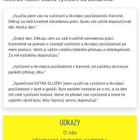
Využila jsem vás na vyklizení a likvidaci pozůstalostiv Karviné.
Děkuji za Vaši kvalitně odvedenou práci. Budu vás určitě doporučovali
dál. Hezký den.
Dobrý den. Děkuju vám za vaši kvalitně odvedenou práci.
Konkrétně se jednalo o včerejší vyklízení a likvidaci pozůstalosti po
mém bratrovi. Velmi si vážím vašeho lidského přístupu a ohleduplnosti.
Za mě každému doporučuju.
Vyklizení a likvidace pozůstalosti v Karviné, od začátku do konce
parádní přístup, díky.
Společnost EXTRA SLUŽBY jsem využil na vyklízení a likvidaci
pozůstalosti v bytě a garáži. Bylo parádní nestarat se o nic, a za den
mít celé vyklízení hotové. Večer mi předali vše vyklizené a hned mi
zajistili i úklid bytu. Moc fajnový servis, doporučuji.
O kompletní vyklízení a likvidaci pozůstalosti po mém bratrovi z
Karviné se mi postarala tato firma. Komunikace s nima byla na
ODKAZY
jedničku. Jejich práce taktéž za jedna. Vytkl by jsem jim pouze to, že
odmítli moje pozvání na večeři. Za účelem vyklízení určitě doporučuju
O nás
tuto firmu.
Všeobecné obchodní podmínky