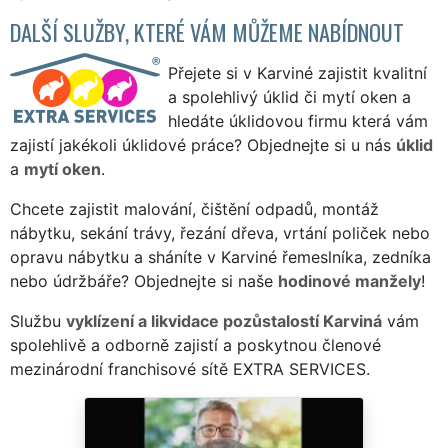
DALŠÍ SLUŽBY, KTERÉ VÁM MŮŽEME NABÍDNOUT
Přejete si v Karviné zajistit kvalitní
a spolehlivý úklid či mytí oken a
hledáte úklidovou firmu která vám
zajistí jakékoli úklidové práce? Objednejte si u nás
úklid
a
mytí oken
.
Chcete zajistit malování, čištění odpadů, montáž
nábytku, sekání trávy, řezání dřeva, vrtání poliček nebo
opravu nábytku a sháníte v Karviné řemeslníka, zedníka
nebo údržbáře? Objednejte si naše
hodinové manžely
!
Službu
vyklízení a likvidace pozůstalostí Karviná
vám
spolehlivě a odborně zajistí a poskytnou členové
mezinárodní franchisové sítě EXTRA SERVICES.