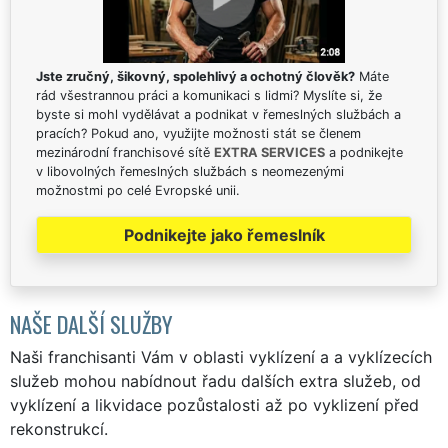
Jste zručný, šikovný, spolehlivý a ochotný člověk?
Máte
rád všestrannou práci a komunikaci s lidmi? Myslíte si, že
byste si mohl vydělávat a podnikat v řemeslných službách a
pracích? Pokud ano, využijte možnosti stát se členem
mezinárodní franchisové sítě
EXTRA SERVICES
a podnikejte
v libovolných řemeslných službách s neomezenými
možnostmi po celé Evropské unii.
Podnikejte jako řemeslník
NAŠE DALŠÍ SLUŽBY
Naši franchisanti Vám v oblasti vyklízení a a vyklízecích
služeb mohou nabídnout řadu dalších extra služeb, od
vyklízení a likvidace pozůstalosti až po vyklizení před
rekonstrukcí.