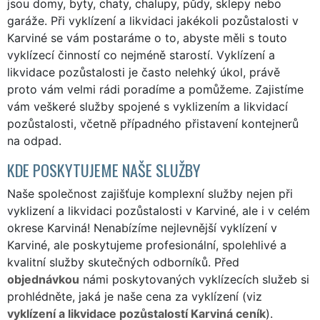
jsou domy, byty, chaty, chalupy, půdy, sklepy nebo
garáže. Při vyklízení a likvidaci jakékoli pozůstalosti v
Karviné se vám postaráme o to, abyste měli s touto
vyklízecí činností co nejméně starostí. Vyklízení a
likvidace pozůstalosti je často nelehký úkol, právě
proto vám velmi rádi poradíme a pomůžeme. Zajistíme
vám veškeré služby spojené s vyklizením a likvidací
pozůstalosti, včetně případného přistavení kontejnerů
na odpad.
KDE POSKYTUJEME NAŠE SLUŽBY
Naše společnost zajišťuje komplexní služby nejen při
vyklizení a likvidaci pozůstalosti v Karviné, ale i v celém
okrese Karviná! Nenabízíme nejlevnější vyklízení v
Karviné, ale poskytujeme profesionální, spolehlivé a
kvalitní služby skutečných odborníků. Před
objednávkou
námi poskytovaných vyklízecích služeb si
prohlédněte, jaká je naše cena za vyklízení (viz
vyklízení a likvidace pozůstalostí Karviná ceník
).