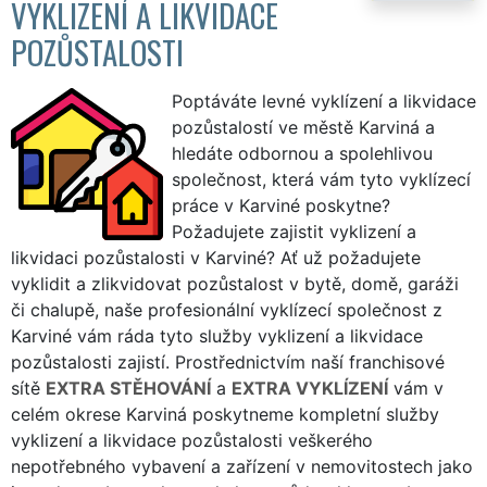
VYKLIZENÍ A LIKVIDACE
POZŮSTALOSTI
Poptáváte levné vyklízení a likvidace
pozůstalostí ve městě Karviná a
hledáte odbornou a spolehlivou
společnost, která vám tyto vyklízecí
práce v Karviné poskytne?
Požadujete zajistit vyklizení a
likvidaci pozůstalosti v Karviné? Ať už požadujete
vyklidit a zlikvidovat pozůstalost v bytě, domě, garáži
či chalupě, naše profesionální vyklízecí společnost z
Karviné vám ráda tyto služby vyklizení a likvidace
pozůstalosti zajistí. Prostřednictvím naší franchisové
sítě
EXTRA STĚHOVÁNÍ
a
EXTRA VYKLÍZENÍ
vám v
celém okrese Karviná poskytneme kompletní služby
vyklizení a likvidace pozůstalosti veškerého
nepotřebného vybavení a zařízení v nemovitostech jako