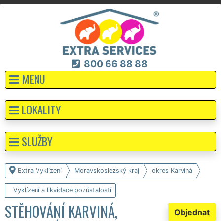
800 66 88 88
MENU
LOKALITY
SLUŽBY
Extra Vyklízení
Moravskoslezský kraj
okres Karviná
Vyklízení a likvidace pozůstalostí
STĚHOVÁNÍ KARVINÁ,
Objednat