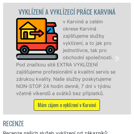
NÍ A VYKLÍZECÍ PRÁCE KARVINÁ
VYKLÍZEC
v Karviné a celém
okrese Karviná
zajišťujeme služby
vyklízení, a to jak pro
jednotlivce, tak pro
obchodní společnosti.
ou sítě EXTRA VYKLÍZENÍ
v Karviné a o
 profesionální a kvalitní servis se
jak fyzickým
ality. Naše služby poskytujeme
zárukou kval
24 hodin denně, 7 dní v týdnu
STOP bez dalš
endů a svátků bez příplatků.
Mám záj
ám zájem o vyklízení v Karviné
RECENZE
Recenze našich služeb vyklízení od zákazníků: