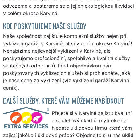
odvezeme a postaráme se o jejich ekologickou likvidaci
v celém okrese Karviná.
KDE POSKYTUJEME NAŠE SLUŽBY
Naše společnost zajišťuje komplexní služby nejen při
vyklizení garáží v Karviné, ale i v celém okrese Karviná!
Nenabízíme nejlevnější vyklízení v Karviné, ale
poskytujeme profesionální, spolehlivé a kvalitní služby
skutečných odborníků. Před
objednávkou
námi
poskytovaných vyklízecích služeb si prohlédněte, jaká
je naše cena za vyklízení (viz
vyklízení garáží Karviná
ceník
).
DALŠÍ SLUŽBY, KTERÉ VÁM MŮŽEME NABÍDNOUT
Přejete si v Karviné zajistit kvalitní
a spolehlivý úklid či mytí oken a
hledáte úklidovou firmu která vám
zajistí jakékoli úklidové práce? Objednejte si u nás
úklid