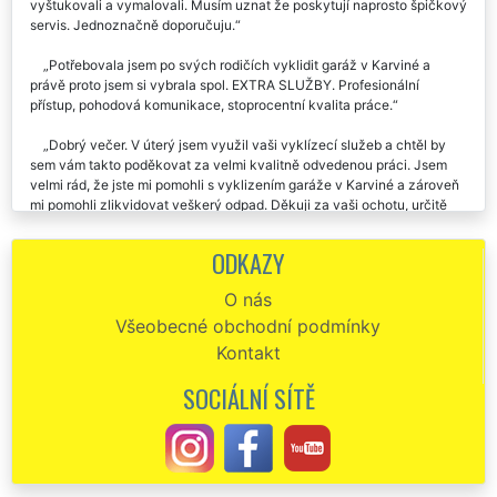
vyštukovali a vymalovali. Musím uznat že poskytují naprosto špičkový
servis. Jednoznačně doporučuju.
Potřebovala jsem po svých rodičích vyklidit garáž v Karviné a
právě proto jsem si vybrala spol. EXTRA SLUŽBY. Profesionální
přístup, pohodová komunikace, stoprocentní kvalita práce.
Dobrý večer. V úterý jsem využil vaši vyklízecí služeb a chtěl by
sem vám takto poděkovat za velmi kvalitně odvedenou práci. Jsem
velmi rád, že jste mi pomohli s vyklizením garáže v Karviné a zároveň
mi pomohli zlikvidovat veškerý odpad. Děkuji za vaši ochotu, určitě
vás budu všude doporučovat.
ODKAZY
Děkuju za poskytnutou službu vyklizení naší garáže v Karviné.
Určitě vás doporučím každému, kdo bude potřebovat jakékoli
O nás
vyklízení nebo stěhování.
Všeobecné obchodní podmínky
Děkuju za včerejší vyklízení garáže v Karviné. Výborná
Kontakt
komunikace, parádní a rychlá práce. Doporučuju.
SOCIÁLNÍ SÍTĚ
Vyklizení BYTU v KarvinéVyklizení bytu Karviná - Potřebujete
zajistit od spolehlivé firmy vyklízení bytů v Karviné? Jsme
profesionální vyklízecí společnost z Karviné, která vám toto vyklízení
mile ráda zajistí. Naše franchisová síť EXTRA STĚHOVÁNÍ a EXTRA
VYKLÍZENÍ vám v celém okrese Karviná zajistí bezproblémové