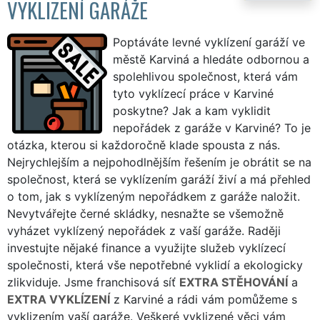
VYKLIZENÍ GARÁŽE
Poptáváte levné vyklízení garáží ve
městě Karviná a hledáte odbornou a
spolehlivou společnost, která vám
tyto vyklízecí práce v Karviné
poskytne? Jak a kam vyklidit
nepořádek z garáže v Karviné? To je
otázka, kterou si každoročně klade spousta z nás.
Nejrychlejším a nejpohodlnějším řešením je obrátit se na
společnost, která se vyklízením garáží živí a má přehled
o tom, jak s vyklízeným nepořádkem z garáže naložit.
Nevytvářejte černé skládky, nesnažte se všemožně
vyházet vyklízený nepořádek z vaší garáže. Raději
investujte nějaké finance a využijte služeb vyklízecí
společnosti, která vše nepotřebné vyklidí a ekologicky
zlikviduje. Jsme franchisová síť
EXTRA STĚHOVÁNÍ
a
EXTRA VYKLÍZENÍ
z Karviné a rádi vám pomůžeme s
vyklizením vaší garáže. Veškeré vyklizené věci vám