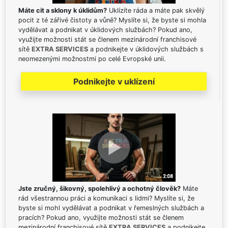
Máte cit a sklony k úklidům?
Uklízíte ráda a máte pak skvělý
pocit z té zářivé čistoty a vůně? Myslíte si, že byste si mohla
vydělávat a podnikat v úklidových službách? Pokud ano,
využijte možnosti stát se členem mezinárodní franchisové
sítě
EXTRA SERVICES
a podnikejte v úklidových službách s
neomezenými možnostmi po celé Evropské unii.
Podnikejte v uklízení
Jste zručný, šikovný, spolehlivý a ochotný člověk?
Máte
rád všestrannou práci a komunikaci s lidmi? Myslíte si, že
byste si mohl vydělávat a podnikat v řemeslných službách a
pracích? Pokud ano, využijte možnosti stát se členem
mezinárodní franchisové sítě
EXTRA SERVICES
a podnikejte