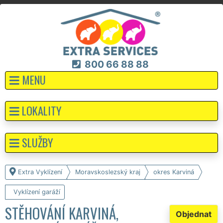
800 66 88 88
MENU
LOKALITY
SLUŽBY
Extra Vyklízení
Moravskoslezský kraj
okres Karviná
Vyklízení garáží
STĚHOVÁNÍ KARVINÁ,
Objednat