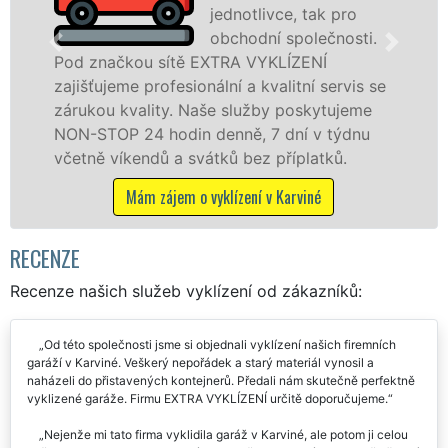
jednotlivce, tak pro
obchodní společnosti.
čkou sítě EXTRA VYKLÍZENÍ
v Karviné 
eme profesionální a kvalitní servis se
jak fyzick
 kvality. Naše služby poskytujeme
zárukou kv
P 24 hodin denně, 7 dní v týdnu
STOP bez d
íkendů a svátků bez příplatků.
Mám 
Mám zájem o vyklízení v Karviné
RECENZE
Recenze našich služeb vyklízení od zákazníků:
Od této společnosti jsme si objednali vyklízení našich firemních
garáží v Karviné. Veškerý nepořádek a starý materiál vynosil a
naházeli do přistavených kontejnerů. Předali nám skutečně perfektně
vyklizené garáže. Firmu EXTRA VYKLÍZENÍ určitě doporučujeme.
Nejenže mi tato firma vyklidila garáž v Karviné, ale potom ji celou