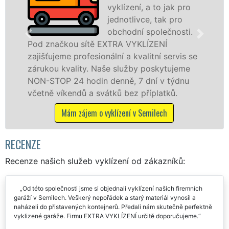
vyklízení, a to jak pro
jednotlivce, tak pro
obchodní společnosti.
ou sítě EXTRA VYKLÍZENÍ
v Semilech a 
 profesionální a kvalitní servis se
jak fyzickým
ality. Naše služby poskytujeme
zárukou kval
24 hodin denně, 7 dní v týdnu
STOP bez dalš
endů a svátků bez příplatků.
Mám záje
m zájem o vyklízení v Semilech
RECENZE
Recenze našich služeb vyklízení od zákazníků:
Od této společnosti jsme si objednali vyklízení našich firemních
garáží v Semilech. Veškerý nepořádek a starý materiál vynosil a
naházeli do přistavených kontejnerů. Předali nám skutečně perfektně
vyklizené garáže. Firmu EXTRA VYKLÍZENÍ určitě doporučujeme.