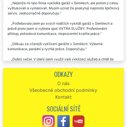
Nejenže mi tato firma vyklidila garáž v Semilech, ale potom ji celou
vyštukovali a vymalovali. Musím uznat že poskytují naprosto špičkový
servis. Jednoznačně doporučuju.
Potřebovala jsem po svých rodičích vyklidit garáž v Semilech a
právě proto jsem si vybrala spol. EXTRA SLUŽBY. Profesionální
přístup, pohodová komunikace, stoprocentní kvalita práce.
Děkuju za včerejší vyklízení garáže v Semilech. Výborná
komunikace, parádní a rychlá práce. Doporučuju.
Dobrý večer. V úterý jsem využil vaši vyklízecí služeb a chtěl by
sem vám takto poděkovat za velmi kvalitně odvedenou práci. Jsem
velmi rád, že jste mi pomohli s vyklizením garáže v Semilech a
ODKAZY
zároveň mi pomohli zlikvidovat veškerý odpad. Děkuji za vaši ochotu,
určitě vás budu všude doporučovat.
O nás
Všeobecné obchodní podmínky
Děkuju za poskytnutou službu vyklizení naší garáže v Semilech.
Určitě vás doporučím každému, kdo bude potřebovat jakékoli
Kontakt
vyklízení nebo stěhování.
SOCIÁLNÍ SÍTĚ
Vyklizení BYTU v SemilechVyklizení bytu Semily - Potřebujete
zajistit od spolehlivé firmy vyklízení bytů v Semilech? Jsme
profesionální vyklízecí společnost ze Semil, která vám toto vyklízení
mile ráda zajistí. Naše franchisová síť EXTRA STĚHOVÁNÍ a EXTRA