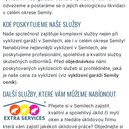
odvezeme a postaráme se o jejich ekologickou likvidaci
v celém okrese Semily.
KDE POSKYTUJEME NAŠE SLUŽBY
Naše společnost zajišťuje komplexní služby nejen při
vyklizení garáží v Semilech, ale i v celém okrese Semily!
Nenabízíme nejlevnější vyklízení v Semilech, ale
poskytujeme profesionální, spolehlivé a kvalitní služby
skutečných odborníků. Před
objednávkou
námi
poskytovaných vyklízecích služeb si prohlédněte, jaká
je naše cena za vyklízení (viz
vyklízení garáží Semily
ceník
).
DALŠÍ SLUŽBY, KTERÉ VÁM MŮŽEME NABÍDNOUT
Přejete si v Semilech zajistit
kvalitní a spolehlivý úklid či mytí
oken a hledáte úklidovou firmu
která vám zajistí jakékoli úklidové práce? Objednejte si