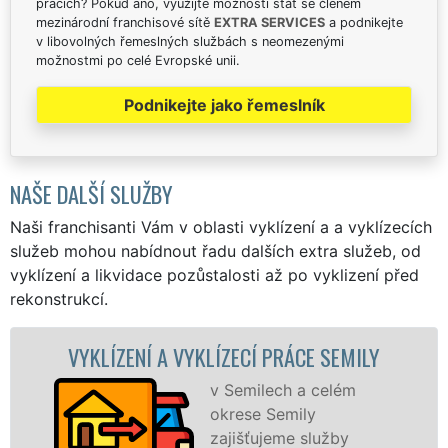
pracích? Pokud ano, využijte možnosti stát se členem
mezinárodní franchisové sítě
EXTRA SERVICES
a podnikejte
v libovolných řemeslných službách s neomezenými
možnostmi po celé Evropské unii.
Podnikejte jako řemeslník
NAŠE DALŠÍ SLUŽBY
Naši franchisanti Vám v oblasti vyklízení a a vyklízecích
služeb mohou nabídnout řadu dalších extra služeb, od
vyklízení a likvidace pozůstalosti až po vyklizení před
rekonstrukcí.
NÍ A VYKLÍZECÍ PRÁCE SEMILY
VYKLÍZEC
v Semilech a celém
okrese Semily
zajišťujeme služby