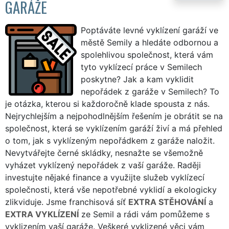
GARÁŽE
Poptáváte levné vyklízení garáží ve
městě Semily a hledáte odbornou a
spolehlivou společnost, která vám
tyto vyklízecí práce v Semilech
poskytne? Jak a kam vyklidit
nepořádek z garáže v Semilech? To
je otázka, kterou si každoročně klade spousta z nás.
Nejrychlejším a nejpohodlnějším řešením je obrátit se na
společnost, která se vyklízením garáží živí a má přehled
o tom, jak s vyklízeným nepořádkem z garáže naložit.
Nevytvářejte černé skládky, nesnažte se všemožně
vyházet vyklízený nepořádek z vaší garáže. Raději
investujte nějaké finance a využijte služeb vyklízecí
společnosti, která vše nepotřebné vyklidí a ekologicky
zlikviduje. Jsme franchisová síť
EXTRA STĚHOVÁNÍ
a
EXTRA VYKLÍZENÍ
ze Semil a rádi vám pomůžeme s
vyklizením vaší garáže. Veškeré vyklizené věci vám