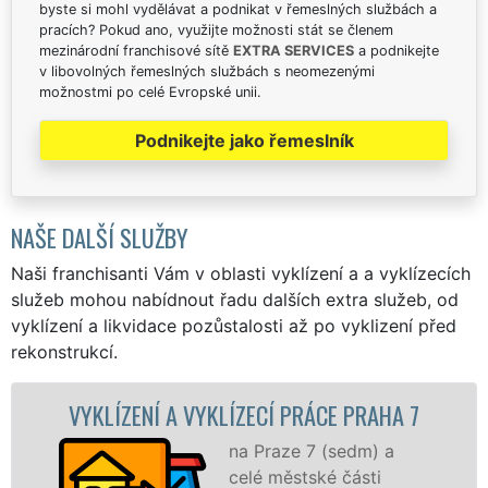
byste si mohl vydělávat a podnikat v řemeslných službách a
pracích? Pokud ano, využijte možnosti stát se členem
mezinárodní franchisové sítě
EXTRA SERVICES
a podnikejte
v libovolných řemeslných službách s neomezenými
možnostmi po celé Evropské unii.
Podnikejte jako řemeslník
NAŠE DALŠÍ SLUŽBY
Naši franchisanti Vám v oblasti vyklízení a a vyklízecích
služeb mohou nabídnout řadu dalších extra služeb, od
vyklízení a likvidace pozůstalosti až po vyklizení před
rekonstrukcí.
NÍ A VYKLÍZECÍ PRÁCE PRAHA 7
VYKLÍZEC
na Praze 7 (sedm) a
celé městské části