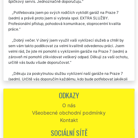
špičkový servis. Jednoznačně doporučuju.
Potřebovala jsem po svých rodičích vyklidit garáž na Praze 7
(sedm) a právě proto jsem si vybrala spol. EXTRA SLUŽBY.
Profesionální přístup, pohodová komunikace, stoprocentní kvalita
práce.
Dobrý večer. V úterý jsem využil vaši vyklízecí služeb a chtěl by
sem vám takto poděkovat za velmi kvalitně odvedenou práci. Jsem
velmi rád, že jste mi pomohli s vyklizením garáže na Praze 7 (sedm) a
zároveň mi pomohli zlikvidovat veškerý odpad. Děkuji za vaši ochotu,
určitě vás budu všude doporučovat.
Děkuju za poskytnutou službu vyklizení naší garáže na Praze 7
(sedm). Určitě vás doporučím každému, kdo bude potřebovat jakékoli
vyklízení nebo stěhování.
ODKAZY
Vyklizení BYTU na Praze 7 (sedm)Vyklizení bytu Praha 7 -
Potřebujete zajistit od spolehlivé firmy vyklízení bytů na Praze 7
O nás
(sedm)? Jsme profesionální vyklízecí společnost z Prahy 7 (sedm),
Všeobecné obchodní podmínky
která vám toto vyklízení mile ráda zajistí. Naše franchisová síť EXTRA
STĚHOVÁNÍ a EXTRA VYKLÍZENÍ vám v celé městské části Praha 7
Kontakt
zajistí bezproblémové vyklizení vašeho bytu nebo vyklízení bytové
jednotky. Váš byt vyklidíme ve vámi zvoleném termínu, který vám
SOCIÁLNÍ SÍTĚ
bude vyhovovat. Vyklízení bytů na Praze 7 (sedm) automaticky