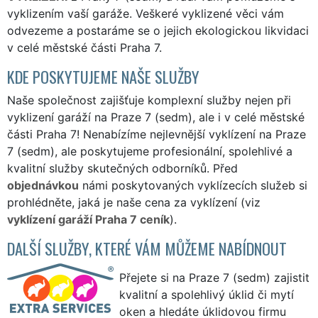
vyklizením vaší garáže. Veškeré vyklizené věci vám
odvezeme a postaráme se o jejich ekologickou likvidaci
v celé městské části Praha 7.
KDE POSKYTUJEME NAŠE SLUŽBY
Naše společnost zajišťuje komplexní služby nejen při
vyklizení garáží na Praze 7 (sedm), ale i v celé městské
části Praha 7! Nenabízíme nejlevnější vyklízení na Praze
7 (sedm), ale poskytujeme profesionální, spolehlivé a
kvalitní služby skutečných odborníků. Před
objednávkou
námi poskytovaných vyklízecích služeb si
prohlédněte, jaká je naše cena za vyklízení (viz
vyklízení garáží Praha 7 ceník
).
DALŠÍ SLUŽBY, KTERÉ VÁM MŮŽEME NABÍDNOUT
Přejete si na Praze 7 (sedm) zajistit
kvalitní a spolehlivý úklid či mytí
oken a hledáte úklidovou firmu