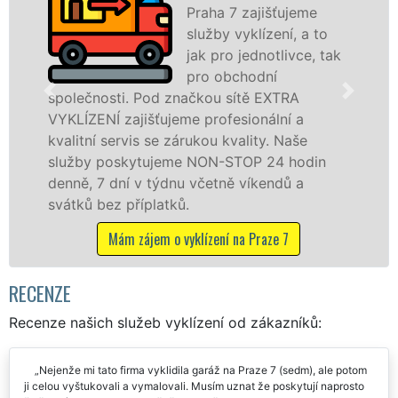
Praha 7 zajišťujeme
služby vyklízení, a to
jak pro jednotlivce, tak
pro obchodní
ti. Pod značkou sítě EXTRA
na Praze 7 (s
zajišťujeme profesionální a
službu jak f
ervis se zárukou kvality. Naše
osobám se zá
skytujeme NON-STOP 24 hodin
práce, a to 
ní v týdnu včetně víkendů a
Mám záje
 příplatků.
ám zájem o vyklízení na Praze 7
RECENZE
Recenze našich služeb vyklízení od zákazníků:
Nejenže mi tato firma vyklidila garáž na Praze 7 (sedm), ale potom
ji celou vyštukovali a vymalovali. Musím uznat že poskytují naprosto