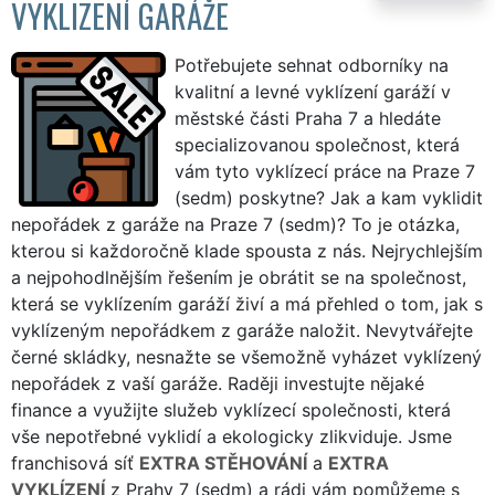
VYKLIZENÍ GARÁŽE
Potřebujete sehnat odborníky na
kvalitní a levné vyklízení garáží v
městské části Praha 7 a hledáte
specializovanou společnost, která
vám tyto vyklízecí práce na Praze 7
(sedm) poskytne? Jak a kam vyklidit
nepořádek z garáže na Praze 7 (sedm)? To je otázka,
kterou si každoročně klade spousta z nás. Nejrychlejším
a nejpohodlnějším řešením je obrátit se na společnost,
která se vyklízením garáží živí a má přehled o tom, jak s
vyklízeným nepořádkem z garáže naložit. Nevytvářejte
černé skládky, nesnažte se všemožně vyházet vyklízený
nepořádek z vaší garáže. Raději investujte nějaké
finance a využijte služeb vyklízecí společnosti, která
vše nepotřebné vyklidí a ekologicky zlikviduje. Jsme
franchisová síť
EXTRA STĚHOVÁNÍ
a
EXTRA
VYKLÍZENÍ
z Prahy 7 (sedm) a rádi vám pomůžeme s