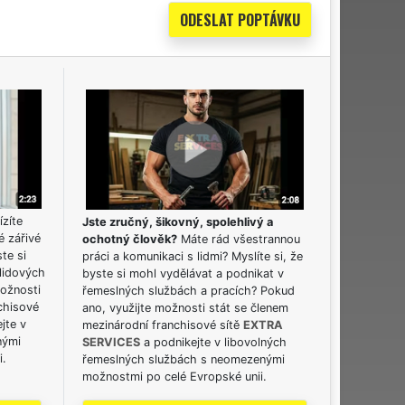
ízíte
Jste zručný, šikovný, spolehlivý a
é zářivé
ochotný člověk?
Máte rád všestrannou
ste si
práci a komunikaci s lidmi? Myslíte si, že
lidových
byste si mohl vydělávat a podnikat v
možnosti
řemeslných službách a pracích? Pokud
chisové
ano, využijte možnosti stát se členem
jte v
mezinárodní franchisové sítě
EXTRA
nými
SERVICES
a podnikejte v libovolných
i.
řemeslných službách s neomezenými
možnostmi po celé Evropské unii.