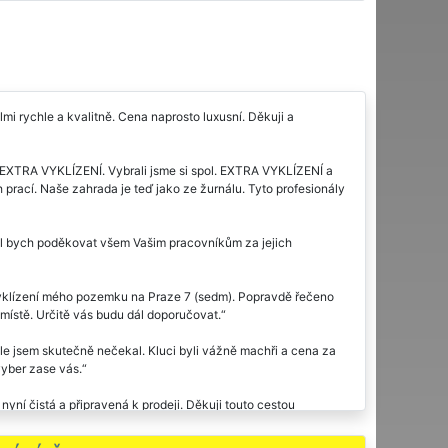
i rychle a kvalitně. Cena naprosto luxusní. Děkuji a
 EXTRA VYKLÍZENÍ. Vybrali jsme si spol. EXTRA VYKLÍZENÍ a
 prací. Naše zahrada je teď jako ze žurnálu. Tyto profesionály
ěl bych poděkovat všem Vašim pracovníkům za jejich
vyklízení mého pozemku na Praze 7 (sedm). Popravdě řečeno
místě. Určitě vás budu dál doporučovat.
hle jsem skutečně nečekal. Kluci byli vážně machři a cena za
vyber zase vás.
nyní čistá a připravená k prodeji. Děkuji touto cestou