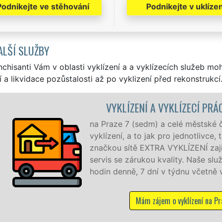
Podnikejte ve stěhování
Podnikejte v uklízen
ALŠÍ SLUŽBY
nchisanti Vám v oblasti vyklízení a a vyklízecích služeb mo
í a likvidace pozůstalosti až po vyklizení před rekonstrukcí
VYKLÍZENÍ A VYKLÍZECÍ PRÁ
na Praze 7 (sedm) a celé městské č
vyklízení, a to jak pro jednotlivce
značkou sítě EXTRA VYKLÍZENÍ zajiš
servis se zárukou kvality. Naše 
hodin denně, 7 dní v týdnu včetně 
Mám zájem o vyklízení na Pr