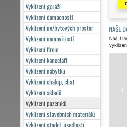
Vyklízení garáží
Vyklízení domácností
Vyklízení ne/bytových prostor
NAŠE D
Vyklízení nemovitostí
Naši fra
vyklízen
Vyklízení firem
Vyklízení kanceláří
Vyklízení nábytku
Vyklízení chalup, chat
Vyklízení skladů
Vyklízení pozemků
Vyklízení stavebních materiálů
Vyklízení stodol, usedlostí