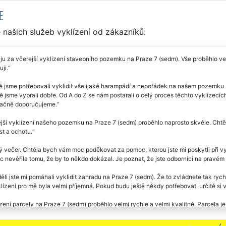
E
našich služeb vyklízení od zákazníků:
u za včerejší vyklizení stavebního pozemku na Praze 7 (sedm). Vše proběhlo velm
ji.
ě jsme potřebovali vyklidit všelijaké harampádí a nepořádek na našem pozemku
 jsme vybrali dobře. Od A do Z se nám postarali o celý proces těchto vyklízecích
ačně doporučujeme.
jší vyklízení našeho pozemku na Praze 7 (sedm) proběhlo naprosto skvěle. Cht
st a ochotu.
 večer. Chtěla bych vám moc poděkovat za pomoc, kterou jste mi poskytli při 
 nevěřila tomu, že by to někdo dokázal. Je poznat, že jste odborníci na pravém 
ěli jste mi pomáhali vyklidit zahradu na Praze 7 (sedm). Že to zvládnete tak ryc
lízení pro mě byla velmi příjemná. Pokud budu ještě někdy potřebovat, určitě si 
zení parcely na Praze 7 (sedm) proběhlo velmi rychle a velmi kvalitně. Parcela je 
sti EXTRA VYKLÍZENÍ za jejich vynikající práci.