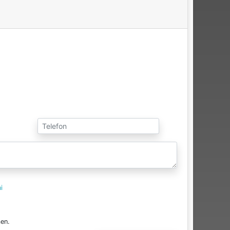
i
en.