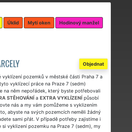
Úklid
Mytí oken
Hodinový manžel
ARCELY
Objednat
é vyklízení pozemků v městské části Praha 7 a
tyto vyklízecí práce na Praze 7 (sedm)
e na něm nepořádek, který byste potřebovali
RA STĚHOVÁNÍ
a
EXTRA VYKLÍZENÍ
působí
Oslovte nás a my vám pomůžeme s vyklizením
to, abyste na svých pozemcích neměli žádný
dete sami přát. V případě potřeby zajistíme i
e si vyklizení pozemku na Praze 7 (sedm), my