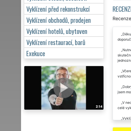
RECENZ
Vyklízení před rekonstrukcí
Vyklízení obchodů, prodejen
Recenze 
Vyklízení hotelů, ubytoven
Děkuj
doporuču
Vyklízení restaurací, barů
Nutn
Exekuce
skutečně
jednozn
Včere
vstřícno
Dobrý
jsem moc
V ned
celé vyk
Vyklí
společno