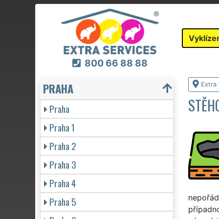
Vyklíze
800 66 88 88
PRAHA
Extra 
STĚHO
Praha
Praha 1
Praha 2
Praha 3
Praha 4
nepořáde
Praha 5
případno