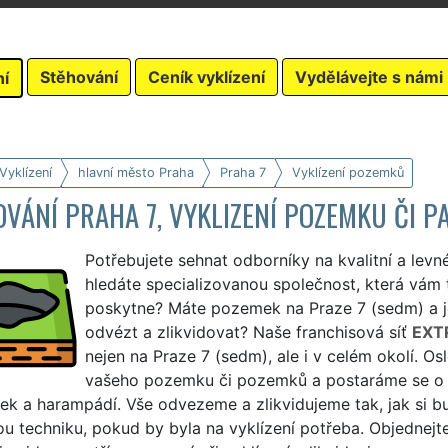
Stěhování
Ceník vyklízení
Vydělávejte s námi
ní
Vyklízení
hlavní město Praha
Praha 7
Vyklízení pozemků
VÁNÍ PRAHA 7, VYKLIZENÍ POZEMKU ČI P
Potřebujete sehnat odborníky na kvalitní a levn
hledáte specializovanou společnost, která vám 
poskytne? Máte pozemek na Praze 7 (sedm) a j
odvézt a zlikvidovat? Naše franchisová síť
EXT
nejen na Praze 7 (sedm), ale i v celém okolí. 
vašeho pozemku či pozemků a postaráme se o 
k a harampádí. Vše odvezeme a zlikvidujeme tak, jak si bu
u techniku, pokud by byla na vyklízení potřeba. Objednejt