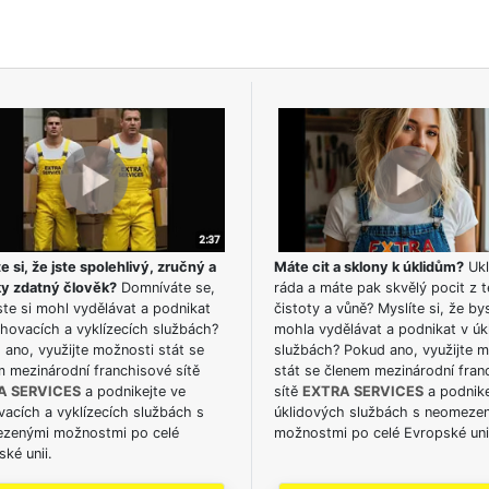
e si, že jste spolehlivý, zručný a
Máte cit a sklony k úklidům?
Ukl
ky zdatný člověk?
Domníváte se,
ráda a máte pak skvělý pocit z t
te si mohl vydělávat a podnikat
čistoty a vůně? Myslíte si, že by
hovacích a vyklízecích službách?
mohla vydělávat a podnikat v úk
ano, využijte možnosti stát se
službách? Pokud ano, využijte 
m mezinárodní franchisové sítě
stát se členem mezinárodní fran
A SERVICES
a podnikejte ve
sítě
EXTRA SERVICES
a podnike
acích a vyklízecích službách s
úklidových službách s neomeze
zenými možnostmi po celé
možnostmi po celé Evropské uni
ké unii.