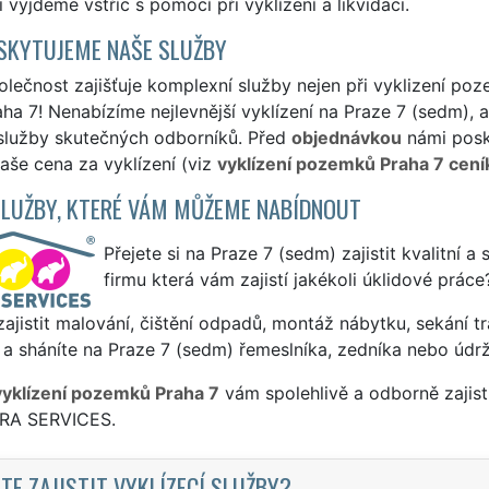
 vyjdeme vstříc s pomocí při vyklízení a likvidaci.
SKYTUJEME NAŠE SLUŽBY
lečnost zajišťuje komplexní služby nejen při vyklizení poz
aha 7! Nenabízíme nejlevnější vyklízení na Praze 7 (sedm), 
 služby skutečných odborníků. Před
objednávkou
námi posky
naše cena za vyklízení (viz
vyklízení pozemků Praha 7 cení
SLUŽBY, KTERÉ VÁM MŮŽEME NABÍDNOUT
Přejete si na Praze 7 (sedm) zajistit kvalitní a
firmu která vám zajistí jakékoli úklidové práce
ajistit malování, čištění odpadů, montáž nábytku, sekání tr
a sháníte na Praze 7 (sedm) řemeslníka, zedníka nebo údr
vyklízení pozemků Praha 7
vám spolehlivě a odborně zajist
TRA SERVICES.
TE ZAJISTIT VYKLÍZECÍ SLUŽBY?