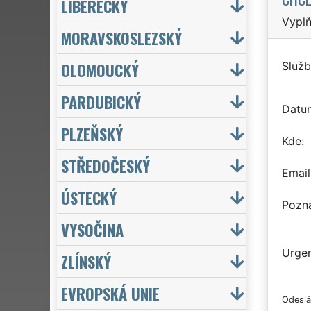
LIBERECKÝ
Vyplň
MORAVSKOSLEZSKÝ
OLOMOUCKÝ
Služb
PARDUBICKÝ
Datu
PLZEŇSKÝ
Kde
STŘEDOČESKÝ
Email
ÚSTECKÝ
Pozn
VYSOČINA
Urgen
ZLÍNSKÝ
EVROPSKÁ UNIE
Odeslá