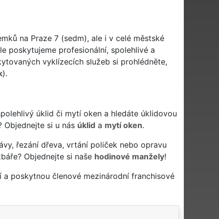
emků na Praze 7 (sedm), ale i v celé městské
ale poskytujeme profesionální, spolehlivé a
tovaných vyklízecích služeb si prohlédněte,
k
).
 spolehlivý úklid či mytí oken a hledáte úklidovou
? Objednejte si u nás
úklid
a
mytí oken
.
ávy, řezání dřeva, vrtání poliček nebo opravu
žbáře? Objednejte si naše
hodinové manžely
!
í a poskytnou členové mezinárodní franchisové