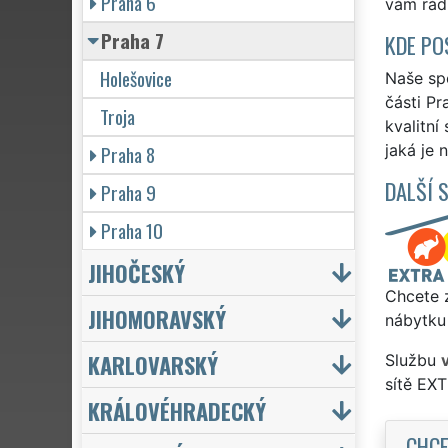
Praha 6
vám rádi
Praha 7
KDE PO
Holešovice
Naše spo
části Pr
Troja
kvalitní
Praha 8
jaká je 
DALŠÍ 
Praha 9
Praha 10
JIHOČESKÝ
Chcete z
JIHOMORAVSKÝ
nábytku 
KARLOVARSKÝ
Službu
sítě EX
KRÁLOVÉHRADECKÝ
CHCE