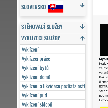
SLOVENSKO
STĚHOVACÍ SLUŽBY
VYKLÍZECÍ SLUŽBY
Vyklízení
Vyklízecí práce
Myslít
fyzic
Vyklízení bytů
že bys
ve stě
Vyklízení domů
Pokud 
člene
Vyklízení a likvidace pozůstalostí
EXTR
stěhov
Vyklízení půd
neome
Evrops
Vyklízení sklepů