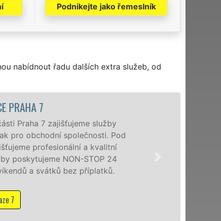
í
Podnikejte jako řemeslník
hou nabídnout řadu dalších extra služeb, od
.
CE PRAHA 7
ásti Praha 7 zajišťujeme služby
, tak pro obchodní společnosti. Pod
ťujeme profesionální a kvalitní
služby poskytujeme NON-STOP 24
víkendů a svátků bez příplatků.
aze 7