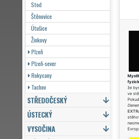
Stod
Štěnovice
Útušice
Žinkovy
Plzeň
Plzeň-sever
Rokycany
Myslít
fyzic
Tachov
že bys
ve stě
STŘEDOČESKÝ
Pokud 
člene
EXTR
ÚSTECKÝ
stěhov
neome
VYSOČINA
Evrops