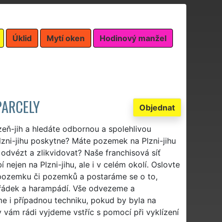
Úklid
Mytí oken
Hodinový manžel
PARCELY
Objednat
eň-jih a hledáte odbornou a spolehlivou
lzni-jihu poskytne? Máte pozemek na Plzni-jihu
odvézt a zlikvidovat? Naše franchisová síť
 nejen na Plzni-jihu, ale i v celém okolí. Oslovte
ozemku či pozemků a postaráme se o to,
řádek a harampádí. Vše odvezeme a
íme i případnou techniku, pokud by byla na
y vám rádi vyjdeme vstříc s pomocí při vyklízení