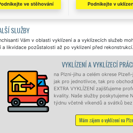
Podnikejte ve stěhování
Podnikejte v uklízen
ALŠÍ SLUŽBY
nchisanti Vám v oblasti vyklízení a a vyklízecích služeb mo
í a likvidace pozůstalosti až po vyklizení před rekonstrukcí
 VYKLÍZECÍ PRÁCE PLZEŇ-JIH
lém okrese Plzeň-jih zajišťujeme služby vyklízení, a to
ce, tak pro obchodní společnosti. Pod značkou sítě
ajišťujeme profesionální a kvalitní servis se zárukou
užby poskytujeme NON-STOP 24 hodin denně, 7 dní v
ndů a svátků bez příplatků.
em o vyklízení na Plzni-jihu