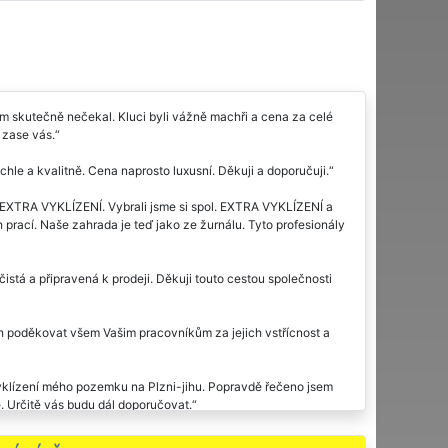
sem skutečně nečekal. Kluci byli vážně machři a cena za celé
 zase vás.
hle a kvalitně. Cena naprosto luxusní. Děkuji a doporučuji.
 EXTRA VYKLÍZENÍ. Vybrali jsme si spol. EXTRA VYKLÍZENÍ a
 prací. Naše zahrada je teď jako ze žurnálu. Tyto profesionály
čistá a připravená k prodeji. Děkuji touto cestou společnosti
ch poděkovat všem Vašim pracovníkům za jejich vstřícnost a
vyklízení mého pozemku na Plzni-jihu. Popravdě řečeno jsem
. Určitě vás budu dál doporučovat.