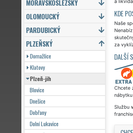
MORAVSKOSLEZSKÝ
a likvida
KDE PO
OLOMOUCKÝ
Naše spo
PARDUBICKÝ
Nenabízí
skutečn
PLZEŇSKÝ
za vyklí
Domažlice
DALŠÍ 
Klatovy
Plzeň-jih
Chcete z
Blovice
nábytku 
Dnešice
Službu
Dobřany
franchi
Dolní Lukavice
CHCE