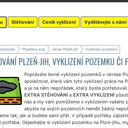
Stěhování
Ceník vyklízení
Vydělávejte s námi
ní
Vyklízení
Plzeňský kraj
okres Plzeň-jih
Vyklízení pozemků
VÁNÍ PLZEŇ-JIH, VYKLIZENÍ POZEMKU ČI 
Poptáváte levné vyklízení pozemků v okrese Plz
společnost, která vám tyto vyklízecí práce na P
a je na něm nepořádek, který byste potřebovali 
EXTRA STĚHOVÁNÍ
a
EXTRA VYKLÍZENÍ
působí
nás a my vám pomůžeme s vyklizením vašeho p
abyste na svých pozemcích neměli žádný nepo
jeme tak, jak si budete sami přát. V případě potřeby zajist
í potřeba. Objednejte si vyklizení pozemku na Plzni-jihu, m