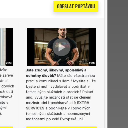
ízíte
Jste zručný, šikovný, spolehlivý a
é zářivé
ochotný člověk?
Máte rád všestrannou
ste si
práci a komunikaci s lidmi? Myslíte si, že
lidových
byste si mohl vydělávat a podnikat v
možnosti
řemeslných službách a pracích? Pokud
chisové
ano, využijte možnosti stát se členem
jte v
mezinárodní franchisové sítě
EXTRA
nými
SERVICES
a podnikejte v libovolných
i.
řemeslných službách s neomezenými
možnostmi po celé Evropské unii.