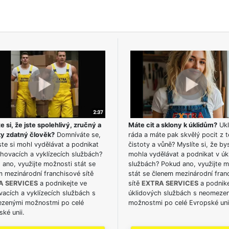
e si, že jste spolehlivý, zručný a
Máte cit a sklony k úklidům?
Ukl
ky zdatný člověk?
Domníváte se,
ráda a máte pak skvělý pocit z t
te si mohl vydělávat a podnikat
čistoty a vůně? Myslíte si, že by
hovacích a vyklízecích službách?
mohla vydělávat a podnikat v úk
ano, využijte možnosti stát se
službách? Pokud ano, využijte 
m mezinárodní franchisové sítě
stát se členem mezinárodní fran
A SERVICES
a podnikejte ve
sítě
EXTRA SERVICES
a podnike
acích a vyklízecích službách s
úklidových službách s neomeze
zenými možnostmi po celé
možnostmi po celé Evropské uni
ké unii.