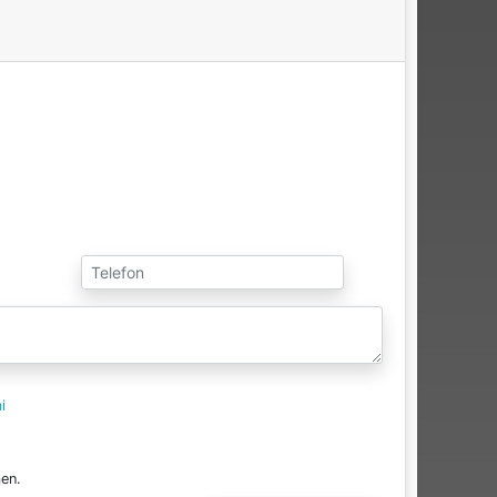
i
en.