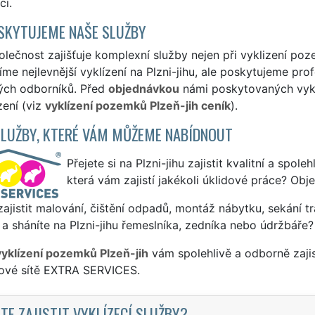
ci.
SKYTUJEME NAŠE SLUŽBY
lečnost zajišťuje komplexní služby nejen při vyklizení pozem
me nejlevnější vyklízení na Plzni-jihu, ale poskytujeme profe
ých odborníků. Před
objednávkou
námi poskytovaných vyklí
zení (viz
vyklízení pozemků Plzeň-jih ceník
).
SLUŽBY, KTERÉ VÁM MŮŽEME NABÍDNOUT
Přejete si na Plzni-jihu zajistit kvalitní a spol
která vám zajistí jakékoli úklidové práce? Obj
ajistit malování, čištění odpadů, montáž nábytku, sekání tr
a sháníte na Plzni-jihu řemeslníka, zedníka nebo údržbáře?
vyklízení pozemků Plzeň-jih
vám spolehlivě a odborně zaji
sové sítě EXTRA SERVICES.
TE ZAJISTIT VYKLÍZECÍ SLUŽBY?