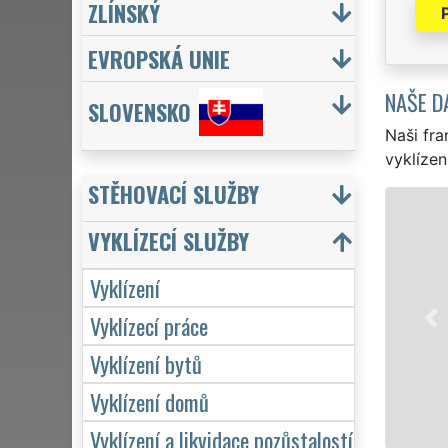
ZLÍNSKÝ
EVROPSKÁ UNIE
NAŠE D
SLOVENSKO
Naši fra
vyklízen
STĚHOVACÍ SLUŽBY
VYKLÍZENÍ A
VYKLÍZECÍ SLUŽBY
na Plzni-jihu a ce
jak pro jednotliv
Vyklízení
EXTRA VYKLÍZENÍ z
Vyklízecí práce
kvality. Naše sl
týdnu včetně víke
Vyklízení bytů
Vyklízení domů
Mám záj
Vyklízení a likvidace pozůstalostí