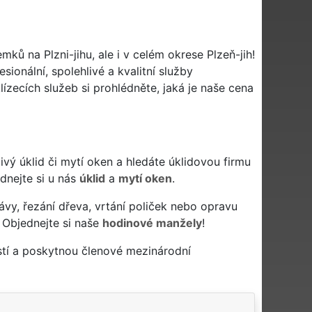
ků na Plzni-jihu, ale i v celém okrese Plzeň-jih!
sionální, spolehlivé a kvalitní služby
zecích služeb si prohlédněte, jaká je naše cena
ehlivý úklid či mytí oken a hledáte úklidovou firmu
ednejte si u nás
úklid
a
mytí oken
.
ávy, řezání dřeva, vrtání poliček nebo opravu
 Objednejte si naše
hodinové manžely
!
stí a poskytnou členové mezinárodní