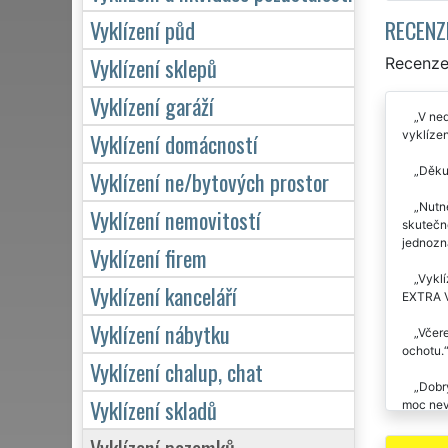
RECENZ
Vyklízení půd
Vyklízení sklepů
Recenze 
Vyklízení garáží
V ned
vyklízen
Vyklízení domácností
Děkuj
Vyklízení ne/bytových prostor
Nutn
Vyklízení nemovitostí
skutečně
jednozn
Vyklízení firem
Vyklí
Vyklízení kanceláří
EXTRA VY
Vyklízení nábytku
Včere
ochotu.
Vyklízení chalup, chat
Dobrý
Vyklízení skladů
moc nevě
Vyklízení pozemků