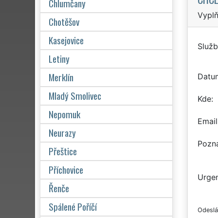
Chlumčany
Vyplň
Chotěšov
Kasejovice
Služb
Letiny
Merklín
Datu
Mladý Smolivec
Kde
Nepomuk
Email
Neurazy
Pozn
Přeštice
Příchovice
Urgen
Řenče
Spálené Poříčí
Odeslá