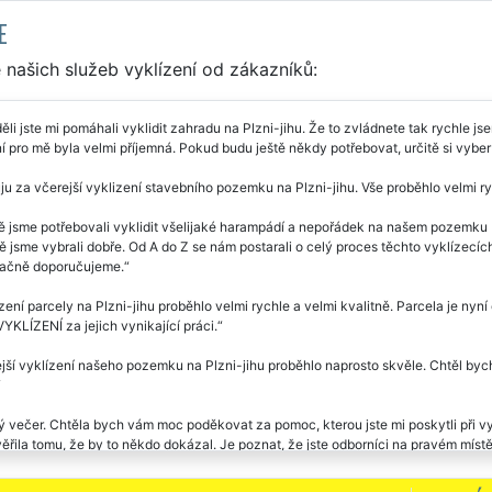
E
našich služeb vyklízení od zákazníků:
ěli jste mi pomáhali vyklidit zahradu na Plzni-jihu. Že to zvládnete tak rychle j
í pro mě byla velmi příjemná. Pokud budu ještě někdy potřebovat, určitě si vyber
u za včerejší vyklizení stavebního pozemku na Plzni-jihu. Vše proběhlo velmi ryc
ě jsme potřebovali vyklidit všelijaké harampádí a nepořádek na našem pozemku
 jsme vybrali dobře. Od A do Z se nám postarali o celý proces těchto vyklízecích
ačně doporučujeme.
zení parcely na Plzni-jihu proběhlo velmi rychle a velmi kvalitně. Parcela je nyní 
KLÍZENÍ za jejich vynikající práci.
jší vyklízení našeho pozemku na Plzni-jihu proběhlo naprosto skvěle. Chtěl by
 večer. Chtěla bych vám moc poděkovat za pomoc, kterou jste mi poskytli při 
řila tomu, že by to někdo dokázal. Je poznat, že jste odborníci na pravém místě