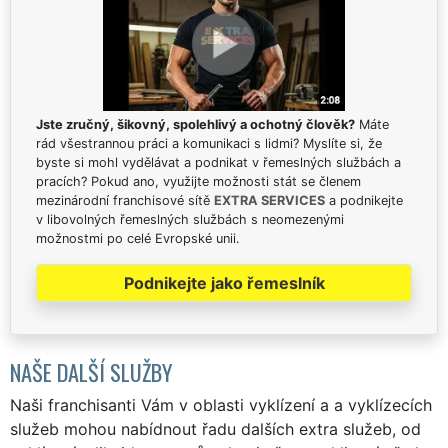
Jste zručný, šikovný, spolehlivý a ochotný člověk?
Máte
rád všestrannou práci a komunikaci s lidmi? Myslíte si, že
byste si mohl vydělávat a podnikat v řemeslných službách a
pracích? Pokud ano, využijte možnosti stát se členem
mezinárodní franchisové sítě
EXTRA SERVICES
a podnikejte
v libovolných řemeslných službách s neomezenými
možnostmi po celé Evropské unii.
Podnikejte jako řemeslník
NAŠE DALŠÍ SLUŽBY
Naši franchisanti Vám v oblasti vyklízení a a vyklízecích
služeb mohou nabídnout řadu dalších extra služeb, od