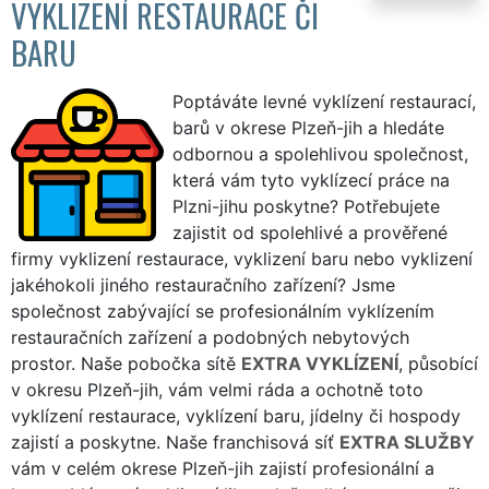
VYKLIZENÍ RESTAURACE ČI
BARU
Poptáváte levné vyklízení restaurací,
barů v okrese Plzeň-jih a hledáte
odbornou a spolehlivou společnost,
která vám tyto vyklízecí práce na
Plzni-jihu poskytne? Potřebujete
zajistit od spolehlivé a prověřené
firmy vyklizení restaurace, vyklizení baru nebo vyklizení
jakéhokoli jiného restauračního zařízení? Jsme
společnost zabývající se profesionálním vyklízením
restauračních zařízení a podobných nebytových
prostor. Naše pobočka sítě
EXTRA VYKLÍZENÍ
, působící
v okresu Plzeň-jih, vám velmi ráda a ochotně toto
vyklízení restaurace, vyklízení baru, jídelny či hospody
zajistí a poskytne. Naše franchisová síť
EXTRA SLUŽBY
vám v celém okrese Plzeň-jih zajistí profesionální a