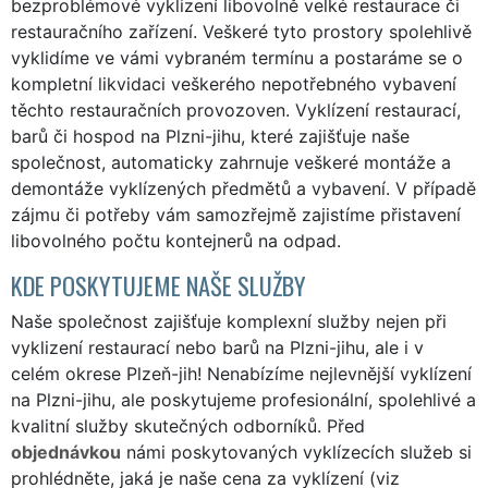
bezproblémové vyklizení libovolně velké restaurace či
restauračního zařízení. Veškeré tyto prostory spolehlivě
vyklidíme ve vámi vybraném termínu a postaráme se o
kompletní likvidaci veškerého nepotřebného vybavení
těchto restauračních provozoven. Vyklízení restaurací,
barů či hospod na Plzni-jihu, které zajišťuje naše
společnost, automaticky zahrnuje veškeré montáže a
demontáže vyklízených předmětů a vybavení. V případě
zájmu či potřeby vám samozřejmě zajistíme přistavení
libovolného počtu kontejnerů na odpad.
KDE POSKYTUJEME NAŠE SLUŽBY
Naše společnost zajišťuje komplexní služby nejen při
vyklizení restaurací nebo barů na Plzni-jihu, ale i v
celém okrese Plzeň-jih! Nenabízíme nejlevnější vyklízení
na Plzni-jihu, ale poskytujeme profesionální, spolehlivé a
kvalitní služby skutečných odborníků. Před
objednávkou
námi poskytovaných vyklízecích služeb si
prohlédněte, jaká je naše cena za vyklízení (viz