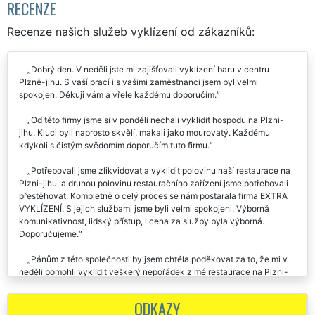
RECENZE
Recenze našich služeb vyklízení od zákazníků:
Dobrý den. V neděli jste mi zajišťovali vyklízení baru v centru
Plzně-jihu. S vaší prací i s vašimi zaměstnanci jsem byl velmi
spokojen. Děkuji vám a vřele každému doporučím.
Od této firmy jsme si v pondělí nechali vyklidit hospodu na Plzni-
jihu. Kluci byli naprosto skvělí, makali jako mourovatý. Každému
kdykoli s čistým svědomím doporučím tuto firmu.
Potřebovali jsme zlikvidovat a vyklidit polovinu naší restaurace na
Plzni-jihu, a druhou polovinu restauračního zařízení jsme potřebovali
přestěhovat. Kompletně o celý proces se nám postarala firma EXTRA
VYKLÍZENÍ. S jejich službami jsme byli velmi spokojeni. Výborná
komunikativnost, lidský přístup, i cena za služby byla výborná.
Doporučujeme.
Pánům z této společnosti by jsem chtěla poděkovat za to, že mi v
neděli pomohli vyklidit veškerý nepořádek z mé restaurace na Plzni-
jihu. Přestože se nejednalo o nějak závratně velkou zakázku, chlapi
byli velmi ochotní a milí. Rozhodně doporučuji tuto společnost.
ODKAZY