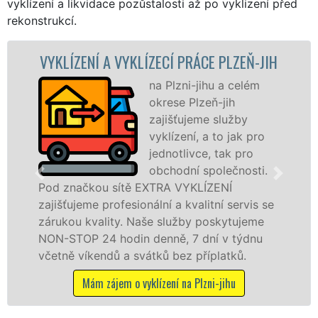
vyklízení a likvidace pozůstalosti až po vyklizení před
rekonstrukcí.
A VYKLÍZECÍ PRÁCE PLZEŇ-JIH
VYKLÍZECÍ P
na Plzni-jihu a celém
okrese Plzeň-jih
zajišťujeme služby
vyklízení, a to jak pro
jednotlivce, tak pro
obchodní společnosti.
 sítě EXTRA VYKLÍZENÍ
na Plzni-jihu a 
rofesionální a kvalitní servis se
službu jak fyzi
ity. Naše služby poskytujeme
osobám se záru
 hodin denně, 7 dní v týdnu
práce, a to NON
dů a svátků bez příplatků.
Mám zájem o 
ájem o vyklízení na Plzni-jihu