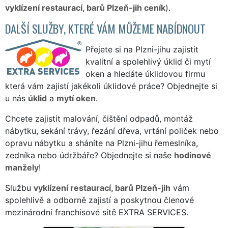
vyklízení restaurací, barů Plzeň-jih ceník
).
DALŠÍ SLUŽBY, KTERÉ VÁM MŮŽEME NABÍDNOUT
Přejete si na Plzni-jihu zajistit
kvalitní a spolehlivý úklid či mytí
oken a hledáte úklidovou firmu
která vám zajistí jakékoli úklidové práce? Objednejte si
u nás
úklid
a
mytí oken
.
Chcete zajistit malování, čištění odpadů, montáž
nábytku, sekání trávy, řezání dřeva, vrtání poliček nebo
opravu nábytku a sháníte na Plzni-jihu řemeslníka,
zedníka nebo údržbáře? Objednejte si naše
hodinové
manžely
!
Službu
vyklízení restaurací, barů Plzeň-jih
vám
spolehlivě a odborně zajistí a poskytnou členové
mezinárodní franchisové sítě EXTRA SERVICES.