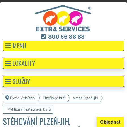
800 66 88 88
MENU
LOKALITY
SLUŽBY
Extra Vyklízení
Plzeňský kraj
okres Plzeň-jih
Vyklízení restaurací, barů
STĚHOVÁNÍ PLZEŇ-JIH,
Objednat