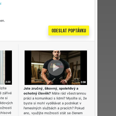
i
en.
ízíte
Jste zručný, šikovný, spolehlivý a
é zářivé
ochotný člověk?
Máte rád všestrannou
ste si
práci a komunikaci s lidmi? Myslíte si, že
lidových
byste si mohl vydělávat a podnikat v
možnosti
řemeslných službách a pracích? Pokud
chisové
ano, využijte možnosti stát se členem