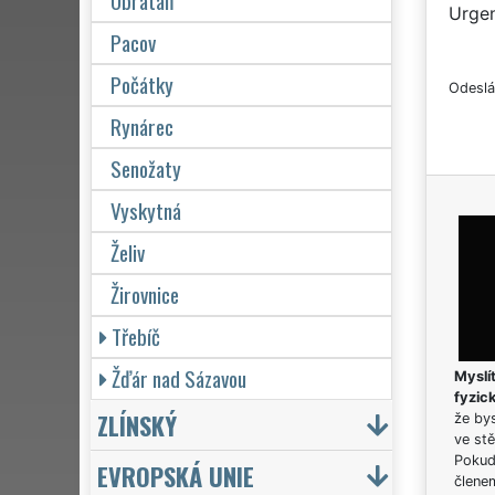
Obrataň
Urgen
Pacov
Počátky
Odeslá
Rynárec
Senožaty
Vyskytná
Želiv
Žirovnice
Třebíč
Žďár nad Sázavou
Myslít
fyzic
ZLÍNSKÝ
že bys
ve stě
Pokud 
EVROPSKÁ UNIE
člene