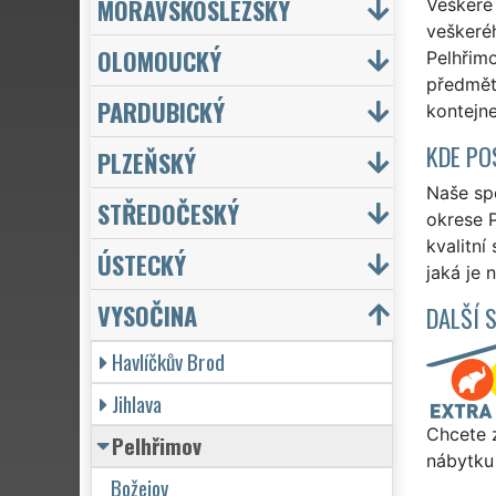
MORAVSKOSLEZSKÝ
Veškeré 
veškeréh
OLOMOUCKÝ
Pelhřimo
předmět
PARDUBICKÝ
kontejn
KDE PO
PLZEŇSKÝ
Naše spo
STŘEDOČESKÝ
okrese P
kvalitní
ÚSTECKÝ
jaká je 
VYSOČINA
DALŠÍ 
Havlíčkův Brod
Jihlava
Chcete z
Pelhřimov
nábytku 
Božejov