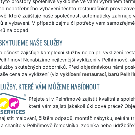
tyto prostory spolehlivě vyklidíme ve vámi vybraném termí
o nepotřebného vybavení těchto restauračních provozoven.
vě, které zajišťuje naše společnost, automaticky zahrnuj
ů a vybavení. V případě zájmu či potřeby vám samozřejmě z
erů na odpad.
SKYTUJEME NAŠE SLUŽBY
lečnost zajišťuje komplexní služby nejen při vyklizení rest
elhřimov! Nenabízíme nejlevnější vyklízení v Pelhřimově, al
 služby skutečných odborníků. Před
objednávkou
námi posky
naše cena za vyklízení (viz
vyklízení restaurací, barů Pelhř
SLUŽBY, KTERÉ VÁM MŮŽEME NABÍDNOUT
Přejete si v Pelhřimově zajistit kvalitní a spol
která vám zajistí jakékoli úklidové práce? Obj
ajistit malování, čištění odpadů, montáž nábytku, sekání tr
a sháníte v Pelhřimově řemeslníka, zedníka nebo údržbáře