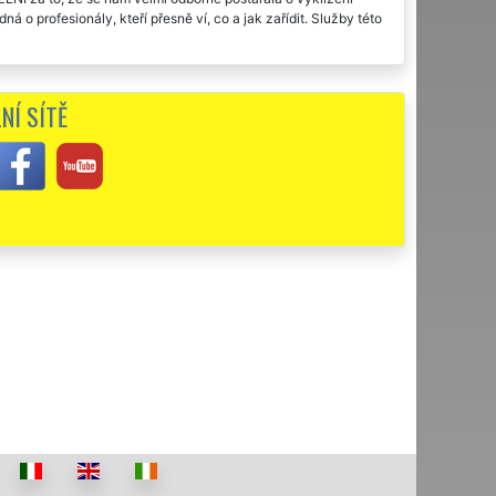
á o profesionály, kteří přesně ví, co a jak zařídit. Služby této
NÍ SÍTĚ
 EXTRA VYKLÍZENÍ se nám postarala kompletně od celý proces
služby této vyklízecí firmy.
t, že to tato společnost nedělala prvně. Velmi oceňujeme