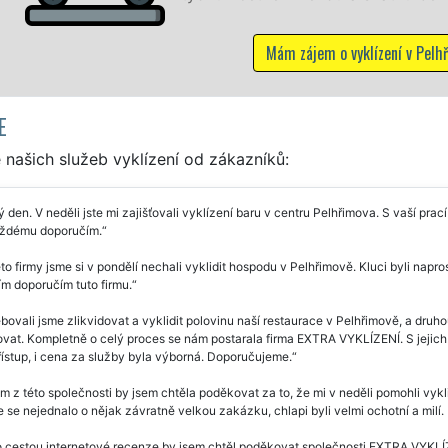
Mám zájem o vyklízení v Pelhřimově
E
našich služeb vyklízení od zákazníků:
 den. V neděli jste mi zajišťovali vyklízení baru v centru Pelhřimova. S vaší pra
aždému doporučím.
to firmy jsme si v pondělí nechali vyklidit hospodu v Pelhřimově. Kluci byli nap
m doporučím tuto firmu.
bovali jsme zlikvidovat a vyklidit polovinu naší restaurace v Pelhřimově, a druh
vat. Kompletně o celý proces se nám postarala firma EXTRA VYKLÍZENÍ. S jejich
řístup, i cena za služby byla výborná. Doporučujeme.
 z této společnosti by jsem chtěla poděkovat za to, že mi v neděli pomohli vyk
 se nejednalo o nějak závratně velkou zakázku, chlapi byli velmi ochotní a milí
 cestou internetové recenze by jsem chtěl poděkovat společnosti EXTRA VYKLÍZE