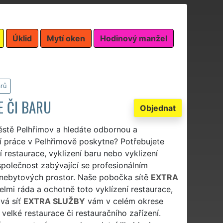
Úklid
Mytí oken
Hodinový manžel
arů
E ČI BARU
Objednat
městě Pelhřimov a hledáte odbornou a
cí práce v Pelhřimově poskytne? Potřebujete
í restaurace, vyklizení baru nebo vyklizení
společnost zabývající se profesionálním
 nebytových prostor. Naše pobočka sítě
EXTRA
elmi ráda a ochotně toto vyklízení restaurace,
ová síť
EXTRA SLUŽBY
vám v celém okrese
velké restaurace či restauračního zařízení.