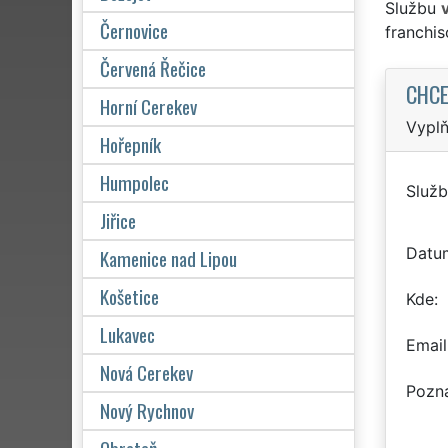
Službu
Černovice
franchi
Červená Řečice
CHCE
Horní Cerekev
Vyplň
Hořepník
Humpolec
Služb
Jiřice
Datu
Kamenice nad Lipou
Košetice
Kde
Lukavec
Email
Nová Cerekev
Pozn
Nový Rychnov