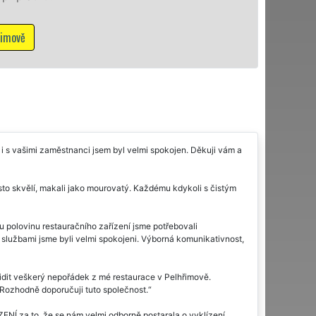
M
cí i s vašimi zaměstnanci jsem byl velmi spokojen. Děkuji vám a
rosto skvělí, makali jako mourovatý. Každému kdykoli s čistým
ou polovinu restauračního zařízení jsme potřebovali
 službami jsme byli velmi spokojeni. Výborná komunikativnost,
lidit veškerý nepořádek z mé restaurace v Pelhřimově.
. Rozhodně doporučuji tuto společnost.
NÍ za to, že se nám velmi odborně postarala o vyklízení