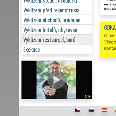
restaura
Vyklízení před rekonstrukcí
firmy r
Vyklízení obchodů, prodejen
Vyklí
ODKA
Vyklízení hotelů, ubytoven
Potře
vyklízen
O nás
Vyklízení restaurací, barů
Všeob
Vyklí
jejich př
Exekuce
Konta