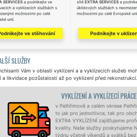
A SERVICES
a podnikejte ve
sítě
EXTRA SERVICES
a podnike
acích a vyklízecích službách s
úklidových službách s neomeze
zenými možnostmi po celé
možnostmi po celé Evropské uni
ké unii.
Podnikejte ve stěhování
Podnikejte v uklízen
ALŠÍ SLUŽBY
nchisanti Vám v oblasti vyklízení a a vyklízecích služeb mo
í a likvidace pozůstalosti až po vyklizení před rekonstrukcí
LÍZENÍ A VYKLÍZECÍ PRÁCE PELHŘIMOV
imově a celém okrese Pelhřimov zajišťujeme služby vyklízen
pro jednotlivce, tak pro obchodní společnosti. Pod značkou 
YKLÍZENÍ zajišťujeme profesionální a kvalitní servis se zá
. Naše služby poskytujeme NON-STOP 24 hodin denně, 7 dn
četně víkendů a svátků bez příplatků.