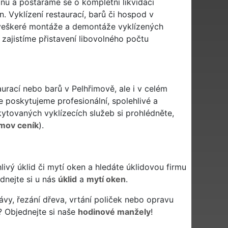
nu a postaráme se o kompletní likvidaci
 Vyklízení restaurací, barů či hospod v
e veškeré montáže a demontáže vyklízených
ajistíme přistavení libovolného počtu
aurací nebo barů v Pelhřimově, ale i v celém
e poskytujeme profesionální, spolehlivé a
tovaných vyklízecích služeb si prohlédněte,
imov ceník
).
ehlivý úklid či mytí oken a hledáte úklidovou firmu
ednejte si u nás
úklid
a
mytí oken
.
ávy, řezání dřeva, vrtání poliček nebo opravu
? Objednejte si naše
hodinové manžely
!