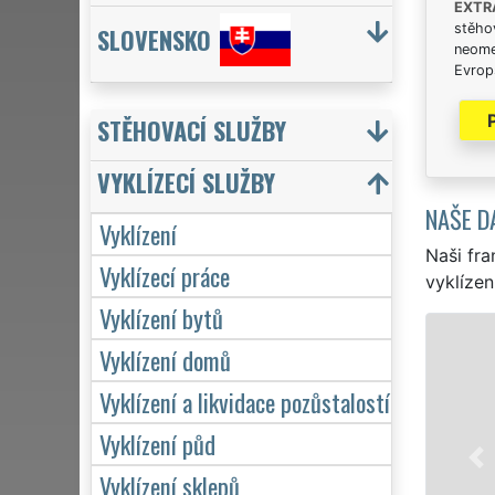
EXTR
stěhov
SLOVENSKO
neome
Evrops
STĚHOVACÍ SLUŽBY
VYKLÍZECÍ SLUŽBY
NAŠE D
Vyklízení
Naši fra
Vyklízecí práce
vyklízen
Vyklízení bytů
VYK
Vyklízení domů
v Pelhř
Vyklízení a likvidace pozůstalostí
to jak 
EXTRA V
Vyklízení půd
kvality
Vyklízení sklepů
týdnu v