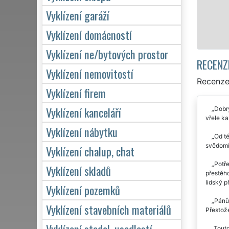
Vyklízení garáží
Vyklízení domácností
Vyklízení ne/bytových prostor
RECENZ
Vyklízení nemovitostí
Recenze 
Vyklízení firem
Vyklízení kanceláří
Dobrý
vřele k
Vyklízení nábytku
Od té
svědomí
Vyklízení chalup, chat
Potře
Vyklízení skladů
přestěho
lidský p
Vyklízení pozemků
Pánům
Vyklízení stavebních materiálů
Přestože
Vyklízení stodol, usedlostí
Touto