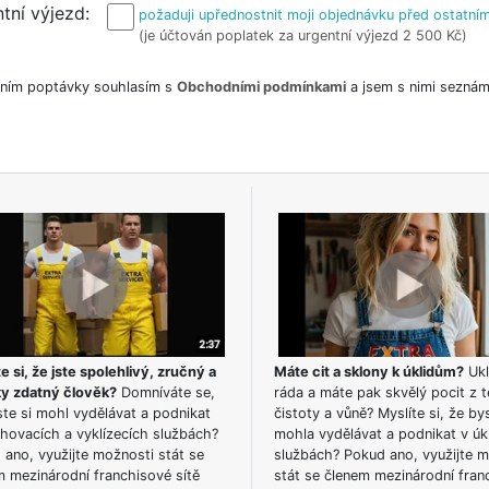
tní výjezd
požaduji upřednostnit moji objednávku před ostatním
(je účtován poplatek za urgentní výjezd 2 500 Kč)
ním poptávky souhlasím s
Obchodními podmínkami
a jsem s nimi seznám
e si, že jste spolehlivý, zručný a
Máte cit a sklony k úklidům?
Ukl
ky zdatný člověk?
Domníváte se,
ráda a máte pak skvělý pocit z t
te si mohl vydělávat a podnikat
čistoty a vůně? Myslíte si, že by
hovacích a vyklízecích službách?
mohla vydělávat a podnikat v úk
ano, využijte možnosti stát se
službách? Pokud ano, využijte 
m mezinárodní franchisové sítě
stát se členem mezinárodní fran