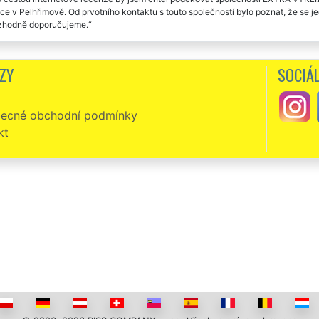
ce v Pelhřimově. Od prvotního kontaktu s touto společností bylo poznat, že se jedn
ozhodně doporučujeme.
zení kavárny v Pelhřimově . Parádní práce. Chválím a dávám velké plus.
ZY
SOCIÁL
bovali jsme zajistit kompletní vyklizení naší jídelny v Pelhřimově. Společnost
í. Skutečně jsme se nemuseli o nic starat. Rozhodně doporučujeme profesionální 
ecné obchodní podmínky
zení restauračních prostor v Pelhřimově proběhlo naprosto v pořádku. Bylo pozna
ístup a kvalitu práce.
kt