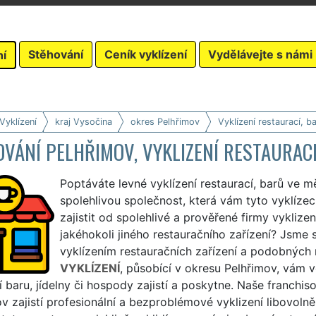
Stěhování
Ceník vyklízení
Vydělávejte s námi
ní
Vyklízení
kraj Vysočina
okres Pelhřimov
Vyklízení restaurací, b
VÁNÍ PELHŘIMOV, VYKLIZENÍ RESTAURAC
Poptáváte levné vyklízení restaurací, barů ve 
spolehlivou společnost, která vám tyto vyklíze
zajistit od spolehlivé a prověřené firmy vyklizen
jakéhokoli jiného restauračního zařízení? Jsme 
vyklízením restauračních zařízení a podobných
VYKLÍZENÍ
, působící v okresu Pelhřimov, vám v
í baru, jídelny či hospody zajistí a poskytne. Naše franchis
v zajistí profesionální a bezproblémové vyklizení libovolně 