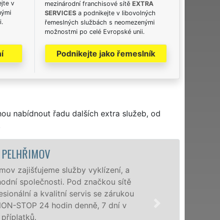
jte v
mezinárodní franchisové sítě
EXTRA
nými
SERVICES
a podnikejte v libovolných
i.
řemeslných službách s neomezenými
možnostmi po celé Evropské unii.
í
Podnikejte jako řemeslník
hou nabídnout řadu dalších extra služeb, od
.
VYKL
í, a
Společnost EX
sítě
poboček levné,
rukou
a okolí. Posk
í v
zárukou kvali