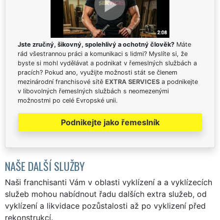
Jste zručný, šikovný, spolehlivý a ochotný člověk?
Máte
rád všestrannou práci a komunikaci s lidmi? Myslíte si, že
byste si mohl vydělávat a podnikat v řemeslných službách a
pracích? Pokud ano, využijte možnosti stát se členem
mezinárodní franchisové sítě
EXTRA SERVICES
a podnikejte
v libovolných řemeslných službách s neomezenými
možnostmi po celé Evropské unii.
Podnikejte jako řemeslník
NAŠE DALŠÍ SLUŽBY
Naši franchisanti Vám v oblasti vyklízení a a vyklízecích
služeb mohou nabídnout řadu dalších extra služeb, od
vyklízení a likvidace pozůstalosti až po vyklizení před
rekonstrukcí.