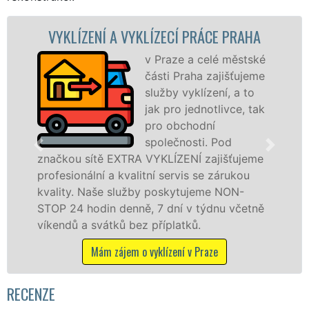
ENÍ A VYKLÍZECÍ PRÁCE PRAHA
VYKLÍZE
v Praze a celé městské
části Praha zajišťujeme
služby vyklízení, a to
jak pro jednotlivce, tak
pro obchodní
společnosti. Pod
ítě EXTRA VYKLÍZENÍ zajišťujeme
v Praze a oko
lní a kvalitní servis se zárukou
fyzickým, ta
Naše služby poskytujeme NON-
zárukou kval
din denně, 7 dní v týdnu včetně
STOP bez dalš
svátků bez příplatků.
Mám zá
Mám zájem o vyklízení v Praze
RECENZE