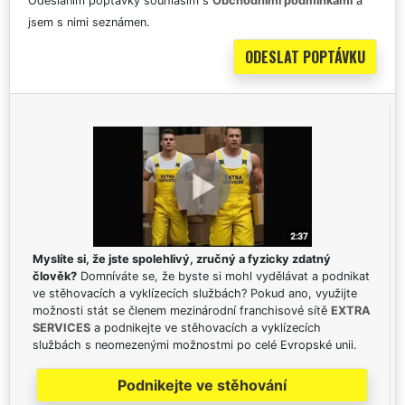
Odesláním poptávky souhlasím s
Obchodními podmínkami
a
jsem s nimi seznámen.
Myslíte si, že jste spolehlivý, zručný a fyzicky zdatný
člověk?
Domníváte se, že byste si mohl vydělávat a podnikat
ve stěhovacích a vyklízecích službách? Pokud ano, využijte
možnosti stát se členem mezinárodní franchisové sítě
EXTRA
SERVICES
a podnikejte ve stěhovacích a vyklízecích
službách s neomezenými možnostmi po celé Evropské unii.
Podnikejte ve stěhování