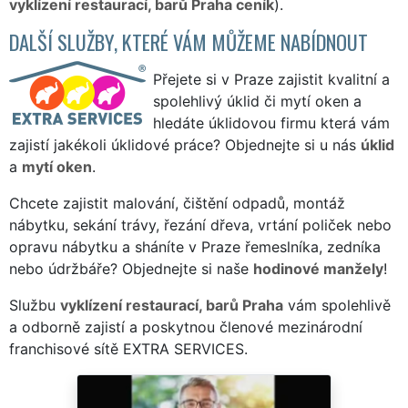
vyklízení restaurací, barů Praha ceník
).
DALŠÍ SLUŽBY, KTERÉ VÁM MŮŽEME NABÍDNOUT
Přejete si v Praze zajistit kvalitní a
spolehlivý úklid či mytí oken a
hledáte úklidovou firmu která vám
zajistí jakékoli úklidové práce? Objednejte si u nás
úklid
a
mytí oken
.
Chcete zajistit malování, čištění odpadů, montáž
nábytku, sekání trávy, řezání dřeva, vrtání poliček nebo
opravu nábytku a sháníte v Praze řemeslníka, zedníka
nebo údržbáře? Objednejte si naše
hodinové manžely
!
Službu
vyklízení restaurací, barů Praha
vám spolehlivě
a odborně zajistí a poskytnou členové mezinárodní
franchisové sítě EXTRA SERVICES.