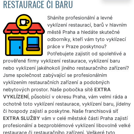
RESTAURACE ČI BARU
Sháníte profesionální a levné
vyklízení restaurací, barů v hlavním
městě Praha a hledáte skutečné
odborníky, kteří vám tyto vyklízecí
práce v Praze poskytnou?
Potřebujete zajistit od spolehlivé a
prověřené firmy vyklizení restaurace, vyklizení baru
nebo vyklizení jakéhokoli jiného restauračního zařízení?
Jsme společnost zabývající se profesionálním
vyklízením restauračních zařízení a podobných
nebytových prostor. Naše pobočka sítě
EXTRA
VYKLÍZENÍ
, působící v okresu Praha, vám velmi ráda a
ochotně toto vyklízení restaurace, vyklízení baru, jídelny
či hospody zajistí a poskytne. Naše franchisová síť
EXTRA SLUŽBY
vám v celé městské části Praha zajistí
profesionální a bezproblémové vyklizení libovolně velké
restaurace či restauračního zařízení. Veškeré tyto