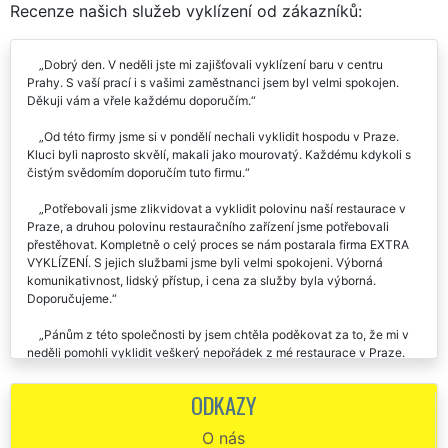
Recenze našich služeb vyklízení od zákazníků:
Dobrý den. V neděli jste mi zajišťovali vyklízení baru v centru
Prahy. S vaší prací i s vašimi zaměstnanci jsem byl velmi spokojen.
Děkuji vám a vřele každému doporučím.
Od této firmy jsme si v pondělí nechali vyklidit hospodu v Praze.
Kluci byli naprosto skvělí, makali jako mourovatý. Každému kdykoli s
čistým svědomím doporučím tuto firmu.
Potřebovali jsme zlikvidovat a vyklidit polovinu naší restaurace v
Praze, a druhou polovinu restauračního zařízení jsme potřebovali
přestěhovat. Kompletně o celý proces se nám postarala firma EXTRA
VYKLÍZENÍ. S jejich službami jsme byli velmi spokojeni. Výborná
komunikativnost, lidský přístup, i cena za služby byla výborná.
Doporučujeme.
Pánům z této společnosti by jsem chtěla poděkovat za to, že mi v
neděli pomohli vyklidit veškerý nepořádek z mé restaurace v Praze.
Přestože se nejednalo o nějak závratně velkou zakázku, chlapi byli
velmi ochotní a milí. Rozhodně doporučuji tuto společnost.
ODKAZY
Vyklízení kavárny v Praze . Parádní práce. Chválím a dávám velké
O nás
plus.