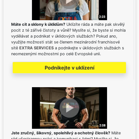
Máte cit a sklony k úklidům?
Uklízíte ráda a máte pak skvělý
pocit z té zářivé čistoty a vůně? Myslíte si, že byste si mohla
vydělávat a podnikat v úklidových službách? Pokud ano,
využijte možnosti stát se členem mezinárodní franchisové
sítě
EXTRA SERVICES
a podnikejte v úklidových službách s
neomezenými možnostmi po celé Evropské unii.
Podnikejte v uklízení
Jste zručný, šikovný, spolehlivý a ochotný člověk?
Máte
rád všestrannou práci a komunikaci s lidmi? Myslíte si, že