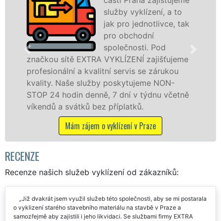
služby vyklízení, a to
jak pro jednotlivce, tak
pro obchodní
společnosti. Pod
značkou sítě EXTRA VYKLÍZENÍ zajišťujeme
v
profesionální a kvalitní servis se zárukou
f
kvality. Naše služby poskytujeme NON-
z
STOP 24 hodin denně, 7 dní v týdnu včetně
S
víkendů a svátků bez příplatků.
Mám zájem o vyklízení v Praze
RECENZE
Recenze našich služeb vyklízení od zákazníků:
Již dvakrát jsem využil služeb této společnosti, aby se mi postarala
o vyklizení starého stavebního materiálu na stavbě v Praze a
samozřejmě aby zajistili i jeho likvidaci. Se službami firmy EXTRA