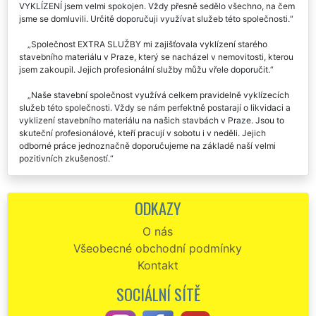
VYKLÍZENÍ jsem velmi spokojen. Vždy přesně sedělo všechno, na čem
jsme se domluvili. Určitě doporučuji využívat služeb této společnosti.
Společnost EXTRA SLUŽBY mi zajišťovala vyklízení starého
stavebního materiálu v Praze, který se nacházel v nemovitosti, kterou
jsem zakoupil. Jejich profesionální služby můžu vřele doporučit.
Naše stavební společnost využívá celkem pravidelně vyklízecích
služeb této společnosti. Vždy se nám perfektně postarají o likvidaci a
vyklizení stavebního materiálu na našich stavbách v Praze. Jsou to
skuteční profesionálové, kteří pracují v sobotu i v neděli. Jejich
odborné práce jednoznačně doporučujeme na základě naší velmi
pozitivních zkušeností.
Vyklízení stavebního materiálu z mé zahrady v Praze proběhlo
naprosto skvěle a velmi rychle. Určitě budu doporučovat tuto
ODKAZY
společnost EXTRA VYKLÍZENÍ.
O nás
Moc děkuji za likvidaci a vyklizení přebytečného a nepotřebného
Všeobecné obchodní podmínky
stavebního materiálu v mé novostavbě v Praze. Práci kluků skutečně
oceňuji. Za kvalitu vašich služeb dávám palec nahoru. 👍
Kontakt
SOCIÁLNÍ SÍTĚ