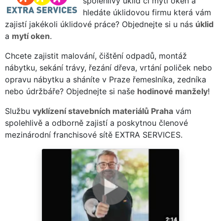
spolehlivý úklid či mytí oken a
hledáte úklidovou firmu která vám
zajistí jakékoli úklidové práce? Objednejte si u nás
úklid
a
mytí oken
.
Chcete zajistit malování, čištění odpadů, montáž
nábytku, sekání trávy, řezání dřeva, vrtání poliček nebo
opravu nábytku a sháníte v Praze řemeslníka, zedníka
nebo údržbáře? Objednejte si naše
hodinové manžely
!
Službu
vyklízení stavebních materiálů Praha
vám
spolehlivě a odborně zajistí a poskytnou členové
mezinárodní franchisové sítě EXTRA SERVICES.