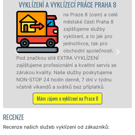
NÍ A VYKLÍZECÍ PRÁCE PRAHA 8
VYKLÍZEC
na Praze 8 (osm) a celé
městské části Praha 8
zajišťujeme služby
vyklízení, a to jak pro
jednotlivce, tak pro
obchodní společnosti.
ou sítě EXTRA VYKLÍZENÍ
na Praze 8 (o
 profesionální a kvalitní servis se
službu jak f
ality. Naše služby poskytujeme
osobám se zá
24 hodin denně, 7 dní v týdnu
práce, a to 
endů a svátků bez příplatků.
Mám záje
ám zájem o vyklízení na Praze 8
RECENZE
Recenze našich služeb vyklízení od zákazníků: