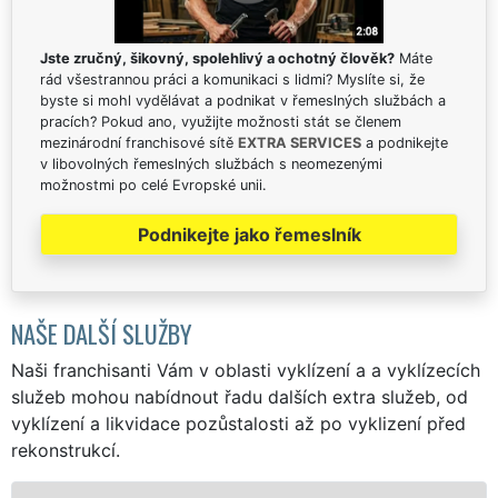
Jste zručný, šikovný, spolehlivý a ochotný člověk?
Máte
rád všestrannou práci a komunikaci s lidmi? Myslíte si, že
byste si mohl vydělávat a podnikat v řemeslných službách a
pracích? Pokud ano, využijte možnosti stát se členem
mezinárodní franchisové sítě
EXTRA SERVICES
a podnikejte
v libovolných řemeslných službách s neomezenými
možnostmi po celé Evropské unii.
Podnikejte jako řemeslník
NAŠE DALŠÍ SLUŽBY
Naši franchisanti Vám v oblasti vyklízení a a vyklízecích
služeb mohou nabídnout řadu dalších extra služeb, od
vyklízení a likvidace pozůstalosti až po vyklizení před
rekonstrukcí.