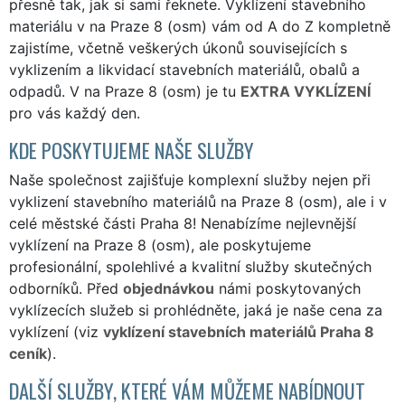
přesně tak, jak si sami řeknete. Vyklízení stavebního
materiálu v na Praze 8 (osm) vám od A do Z kompletně
zajistíme, včetně veškerých úkonů souvisejících s
vyklizením a likvidací stavebních materiálů, obalů a
odpadů. V na Praze 8 (osm) je tu
EXTRA VYKLÍZENÍ
pro vás každý den.
KDE POSKYTUJEME NAŠE SLUŽBY
Naše společnost zajišťuje komplexní služby nejen při
vyklizení stavebního materiálů na Praze 8 (osm), ale i v
celé městské části Praha 8! Nenabízíme nejlevnější
vyklízení na Praze 8 (osm), ale poskytujeme
profesionální, spolehlivé a kvalitní služby skutečných
odborníků. Před
objednávkou
námi poskytovaných
vyklízecích služeb si prohlédněte, jaká je naše cena za
vyklízení (viz
vyklízení stavebních materiálů Praha 8
ceník
).
DALŠÍ SLUŽBY, KTERÉ VÁM MŮŽEME NABÍDNOUT