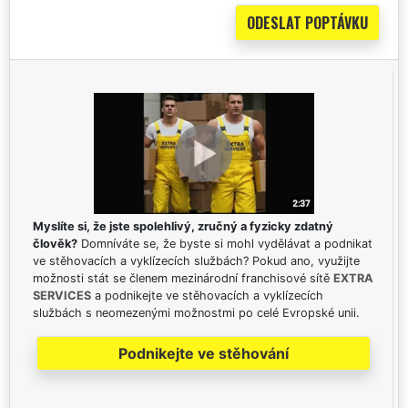
Myslíte si, že jste spolehlivý, zručný a fyzicky zdatný
člověk?
Domníváte se, že byste si mohl vydělávat a podnikat
ve stěhovacích a vyklízecích službách? Pokud ano, využijte
možnosti stát se členem mezinárodní franchisové sítě
EXTRA
SERVICES
a podnikejte ve stěhovacích a vyklízecích
službách s neomezenými možnostmi po celé Evropské unii.
Podnikejte ve stěhování