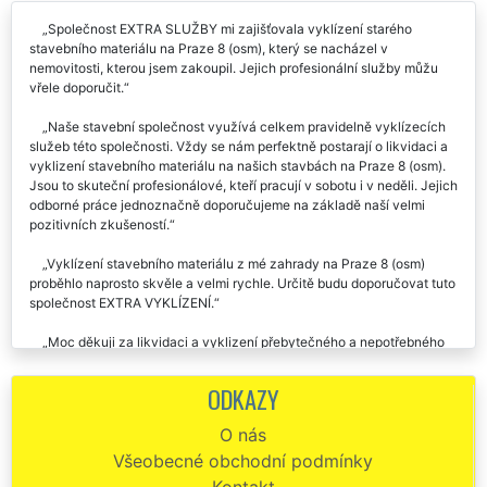
Společnost EXTRA SLUŽBY mi zajišťovala vyklízení starého
stavebního materiálu na Praze 8 (osm), který se nacházel v
nemovitosti, kterou jsem zakoupil. Jejich profesionální služby můžu
vřele doporučit.
Naše stavební společnost využívá celkem pravidelně vyklízecích
služeb této společnosti. Vždy se nám perfektně postarají o likvidaci a
vyklizení stavebního materiálu na našich stavbách na Praze 8 (osm).
Jsou to skuteční profesionálové, kteří pracují v sobotu i v neděli. Jejich
odborné práce jednoznačně doporučujeme na základě naší velmi
pozitivních zkušeností.
Vyklízení stavebního materiálu z mé zahrady na Praze 8 (osm)
proběhlo naprosto skvěle a velmi rychle. Určitě budu doporučovat tuto
společnost EXTRA VYKLÍZENÍ.
Moc děkuji za likvidaci a vyklizení přebytečného a nepotřebného
stavebního materiálu v mé novostavbě na Praze 8 (osm). Práci kluků
skutečně oceňuji. Za kvalitu vašich služeb dávám palec nahoru. 👍
ODKAZY
Již dvakrát jsem využil služeb této společnosti, aby se mi postarala
O nás
o vyklizení starého stavebního materiálu na stavbě na Praze 8 (osm) a
Všeobecné obchodní podmínky
samozřejmě aby zajistili i jeho likvidaci. Se službami firmy EXTRA
VYKLÍZENÍ jsem velmi spokojen. Vždy přesně sedělo všechno, na čem
Kontakt