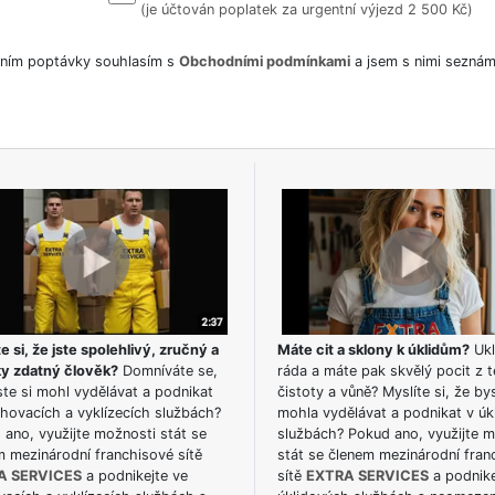
(je účtován poplatek za urgentní výjezd 2 500 Kč)
ním poptávky souhlasím s
Obchodními podmínkami
a jsem s nimi seznám
e si, že jste spolehlivý, zručný a
Máte cit a sklony k úklidům?
Ukl
ky zdatný člověk?
Domníváte se,
ráda a máte pak skvělý pocit z t
te si mohl vydělávat a podnikat
čistoty a vůně? Myslíte si, že by
hovacích a vyklízecích službách?
mohla vydělávat a podnikat v úk
ano, využijte možnosti stát se
službách? Pokud ano, využijte 
m mezinárodní franchisové sítě
stát se členem mezinárodní fran
A SERVICES
a podnikejte ve
sítě
EXTRA SERVICES
a podnike