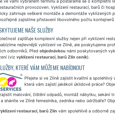
me ve vámi vybraném termínu a postaráme se o kompletní l
estauračních provozoven. Vyklízení restaurací, barů či hosp
icky zahrnuje veškeré montáže a demontáže vyklízených p
ozřejmě zajistíme přistavení libovolného počtu kontejnerů
SKYTUJEME NAŠE SLUŽBY
lečnost zajišťuje komplexní služby nejen při vyklizení resta
nabízíme nejlevnější vyklízení ve Zlíně, ale poskytujeme prof
ých odborníků. Před
objednávkou
námi poskytovaných vyklí
zení (viz
vyklízení restaurací, barů Zlín ceník
).
SLUŽBY, KTERÉ VÁM MŮŽEME NABÍDNOUT
Přejete si ve Zlíně zajistit kvalitní a spolehliv
která vám zajistí jakékoli úklidové práce? Obj
ajistit malování, čištění odpadů, montáž nábytku, sekání tr
a sháníte ve Zlíně řemeslníka, zedníka nebo údržbáře? Obj
yklízení restaurací, barů Zlín
vám spolehlivě a odborně zaj