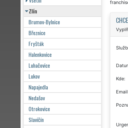
Vsetín
franchi
Zlín
CHCE
Brumov-Bylnice
Vyplň
Březnice
Fryšták
Služb
Halenkovice
Luhačovice
Datu
Lukov
Kde
Napajedla
Email
Nedašov
Pozn
Otrokovice
Slavičín
Urgen