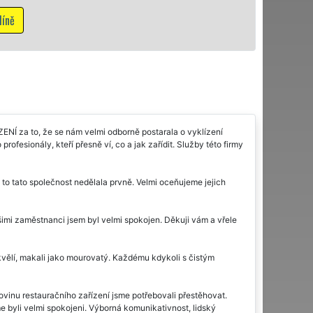
NÍ za to, že se nám velmi odborně postarala o vyklízení
rofesionály, kteří přesně ví, co a jak zařídit. Služby této firmy
 to tato společnost nedělala prvně. Velmi oceňujeme jejich
 vašimi zaměstnanci jsem byl velmi spokojen. Děkuji vám a vřele
 skvělí, makali jako mourovatý. Každému kdykoli s čistým
lovinu restauračního zařízení jsme potřebovali přestěhovat.
 byli velmi spokojeni. Výborná komunikativnost, lidský