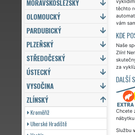
MORAVSKOSLEZSKÝ
vyklidí
těchto r
OLOMOUCKÝ
automat
vám sam
PARDUBICKÝ
KDE PO
PLZEŇSKÝ
Naše spo
Zlín! Ne
STŘEDOČESKÝ
skutečn
za vyklí
ÚSTECKÝ
DALŠÍ 
VYSOČINA
ZLÍNSKÝ
Kroměříž
Chcete z
nábytku 
Uherské Hradiště
Službu
v