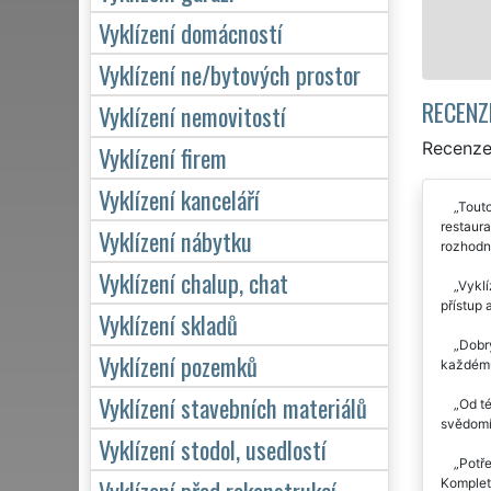
Vyklízení domácností
Vyklízení ne/bytových prostor
RECENZ
Vyklízení nemovitostí
Recenze 
Vyklízení firem
Vyklízení kanceláří
Touto
restaura
Vyklízení nábytku
rozhodn
Vyklízení chalup, chat
Vyklí
přístup 
Vyklízení skladů
Dobrý
Vyklízení pozemků
každému
Vyklízení stavebních materiálů
Od té
svědomí
Vyklízení stodol, usedlostí
Potře
Vyklízení před rekonstrukcí
Kompletn