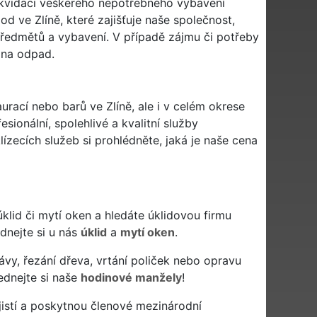
ikvidaci veškerého nepotřebného vybavení
od ve Zlíně, které zajišťuje naše společnost,
ředmětů a vybavení. V případě zájmu či potřeby
 na odpad.
urací nebo barů ve Zlíně, ale i v celém okrese
esionální, spolehlivé a kvalitní služby
zecích služeb si prohlédněte, jaká je naše cena
ý úklid či mytí oken a hledáte úklidovou firmu
ednejte si u nás
úklid
a
mytí oken
.
ávy, řezání dřeva, vrtání poliček nebo opravu
ednejte si naše
hodinové manžely
!
istí a poskytnou členové mezinárodní