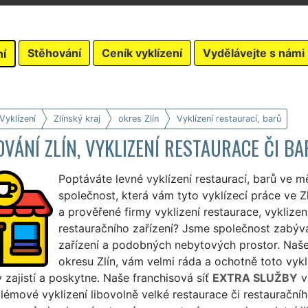
Stěhování
Ceník vyklízení
Vydělávejte s námi
ní
Vyklízení
Zlínský kraj
okres Zlín
Vyklízení restaurací, barů
VÁNÍ ZLÍN, VYKLIZENÍ RESTAURACE ČI B
Poptáváte levné vyklízení restaurací, barů ve m
společnost, která vám tyto vyklízecí práce ve Zl
a prověřené firmy vyklizení restaurace, vyklizen
restauračního zařízení? Jsme společnost zabýva
zařízení a podobných nebytových prostor. Naš
okresu Zlín, vám velmi ráda a ochotně toto vyklíz
zajistí a poskytne. Naše franchisová síť
EXTRA SLUŽBY
vá
émové vyklizení libovolně velké restaurace či restauračníh