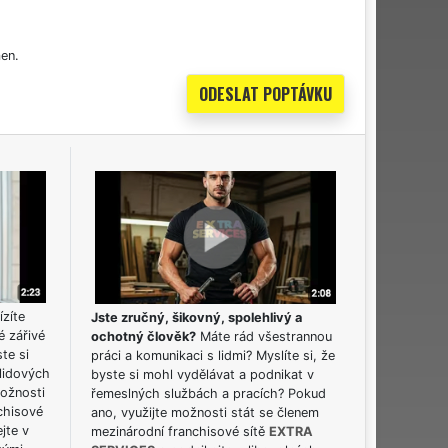
en.
ízíte
Jste zručný, šikovný, spolehlivý a
é zářivé
ochotný člověk?
Máte rád všestrannou
ste si
práci a komunikaci s lidmi? Myslíte si, že
lidových
byste si mohl vydělávat a podnikat v
možnosti
řemeslných službách a pracích? Pokud
chisové
ano, využijte možnosti stát se členem
jte v
mezinárodní franchisové sítě
EXTRA