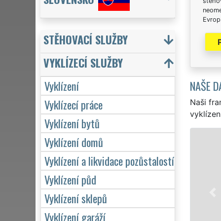
stěhov
neome
Evrops
STĚHOVACÍ SLUŽBY
VYKLÍZECÍ SLUŽBY
NAŠE D
Vyklízení
Vyklízecí práce
Naši fra
vyklízen
Vyklízení bytů
Vyklízení domů
Vyklízení a likvidace pozůstalostí
ve Zlín
jednotl
Vyklízení půd
VYKLÍZE
Naše s
Vyklízení sklepů
včetně 
Vyklízení garáží