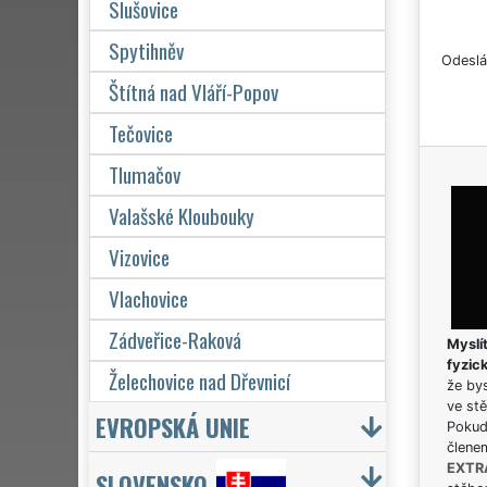
Slušovice
Spytihněv
Odeslá
Štítná nad Vláří-Popov
Tečovice
Tlumačov
Valašské Kloubouky
Vizovice
Vlachovice
Zádveřice-Raková
Myslít
fyzic
Želechovice nad Dřevnicí
že bys
ve stě
EVROPSKÁ UNIE
Pokud 
člene
EXTR
SLOVENSKO