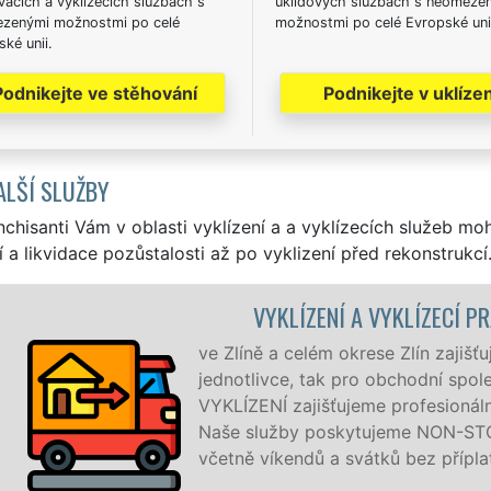
acích a vyklízecích službách s
úklidových službách s neomeze
zenými možnostmi po celé
možnostmi po celé Evropské uni
ké unii.
Podnikejte ve stěhování
Podnikejte v uklízen
ALŠÍ SLUŽBY
nchisanti Vám v oblasti vyklízení a a vyklízecích služeb mo
í a likvidace pozůstalosti až po vyklizení před rekonstrukcí
VYKLÍZENÍ A VYKLÍZECÍ PRÁCE ZLÍN
ě a celém okrese Zlín zajišťujeme služby vyklízení, a to jak 
ivce, tak pro obchodní společnosti. Pod značkou sítě EXTR
NÍ zajišťujeme profesionální a kvalitní servis se zárukou kva
lužby poskytujeme NON-STOP 24 hodin denně, 7 dní v týd
víkendů a svátků bez příplatků.