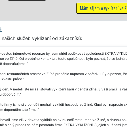
Mám zájem o vyklízení ve Zlíně
E
našich služeb vyklízení od zákazníků:
 cestou internetové recenze by jsem chtěl poděkovat společnosti EXTRA VYKLÍZE
ce ve Zlíně. Od prvotního kontaktu s touto společností bylo poznat, že se jedná o p
ě doporučujeme.
zení restauračních prostor ve Zlíně proběhlo naprosto v pořádku. Bylo poznat, že
a kvalitu práce.
 den. V neděli jste mi zajišťovali vyklízení baru v centru Zlína. S vaší prací i s
 doporučím.
to firmy jsme si v pondělí nechali vyklidit hospodu ve Zlíně. Kluci byli naprosto
m doporučím tuto firmu.
bovali jsme zlikvidovat a vyklidit polovinu naší restaurace ve Zlíně, a druhou po
ě o celý proces se nám postarala firma EXTRA VYKLÍZENÍ. S jejich službami jsme