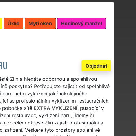
Úklid
Mytí oken
Hodinový manžel
ARU
Objednat
ěstě Zlín a hledáte odbornou a spolehlivou
íně poskytne? Potřebujete zajistit od spolehlivé
í baru nebo vyklizení jakéhokoli jiného
jící se profesionálním vyklízením restauračních
e pobočka sítě
EXTRA VYKLÍZENÍ
, působící v
ení restaurace, vyklízení baru, jídelny či
m v celém okrese Zlín zajistí profesionální a
o zařízení. Veškeré tyto prostory spolehlivě