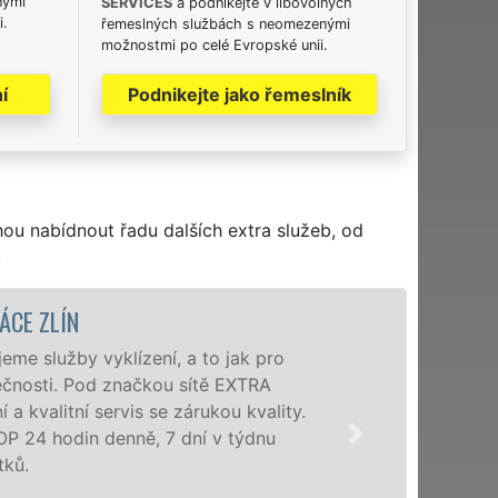
nými
SERVICES
a podnikejte v libovolných
i.
řemeslných službách s neomezenými
možnostmi po celé Evropské unii.
í
Podnikejte jako řemeslník
hou nabídnout řadu dalších extra služeb, od
.
V
pro
Společnost EX
A
poboček levné,
lity.
okolí. Poskyt
nu
zárukou kvali