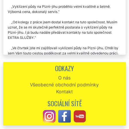
Vyklízení půdy na Plzni-jihu proběhlo velmi kvalitně a šetrně.
Výborná cena, dokonalý servis.
Od kolegy z práce jsem dostal kontakt na tuto společnost. Musím
uznat, že se mi skutečně perfektně postarala o vyklizení půdy na
Plzni-jihu. I já budu nadále předávat kontakty na tuto společnost
EXTRA SLUŽBY.
Ve čtvrtek jste mi zajišťovali vyklízení půdy na Plzni-jihu. Chtěl by
sem Vám touto cestou poděkovat za velmi kvalitně odvedenou práci.
Určitě si nechám uložené vaše telefonní číslo a v případě potřeby vás
opět velmi rád využiju.
ODKAZY
Naprosto perfektní splnění mé objednávky na vyklizení půdy na
O nás
Plzni-jihu. Všechno zajistili, o nic jsem se nemusel starat. Rozhodně
Všeobecné obchodní podmínky
doporučuji.
Kontakt
Společnost EXTRA SLUŽBY je skutečně asi nejlepší vyklízecí
společnost v naší republice. V pondělí mi zajišťovali dosti složité
SOCIÁLNÍ SÍTĚ
vyklízení půdy v našem domě na Plzni-jihu a musím uznat, že vše
proběhlo na jedničku. Pokud budu ještě někdy potřebovat podobné
služby, rozhodně si vyberou tuto společnost.
Chtěl by jsem moc poděkovat za vyklízení půdy v našem baráku na