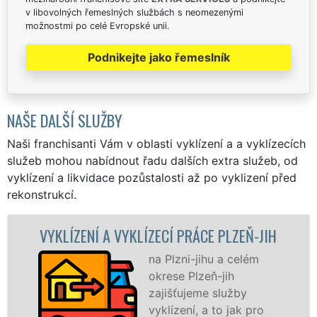
v libovolných řemeslných službách s neomezenými
možnostmi po celé Evropské unii.
Podnikejte jako řemeslník
NAŠE DALŠÍ SLUŽBY
Naši franchisanti Vám v oblasti vyklízení a a vyklízecích
služeb mohou nabídnout řadu dalších extra služeb, od
vyklízení a likvidace pozůstalosti až po vyklizení před
rekonstrukcí.
ENÍ A VYKLÍZECÍ PRÁCE PLZEŇ-JIH
VYKLÍZE
na Plzni-jihu a celém
okrese Plzeň-jih
zajišťujeme služby
vyklízení, a to jak pro