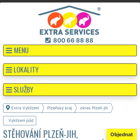
800 66 88 88
MENU
LOKALITY
SLUŽBY
Extra Vyklízení
Plzeňský kraj
okres Plzeň-jih
Vyklízení půd
STĚHOVÁNÍ PLZEŇ-JIH,
Objednat