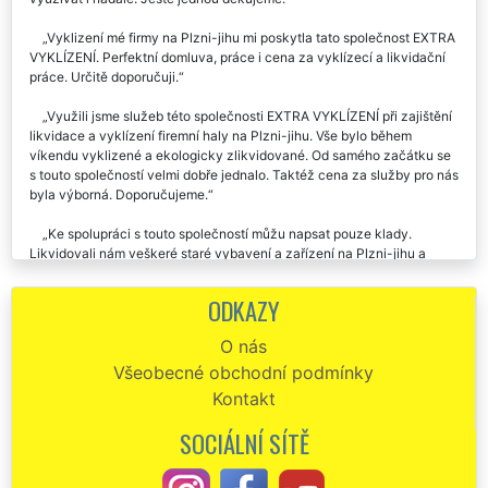
Vyklizení mé firmy na Plzni-jihu mi poskytla tato společnost EXTRA
VYKLÍZENÍ. Perfektní domluva, práce i cena za vyklízecí a likvidační
práce. Určitě doporučuji.
Využili jsme služeb této společnosti EXTRA VYKLÍZENÍ při zajištění
likvidace a vyklízení firemní haly na Plzni-jihu. Vše bylo během
víkendu vyklizené a ekologicky zlikvidované. Od samého začátku se
s touto společností velmi dobře jednalo. Taktéž cena za služby pro nás
byla výborná. Doporučujeme.
Ke spolupráci s touto společností můžu napsat pouze klady.
Likvidovali nám veškeré staré vybavení a zařízení na Plzni-jihu a
zajišťovali kompletní vyklizení firmy. Skutečně není co vytknout. Celá
organizace vyklízení probíhala na jedničku. Určitě doporučuji využívat
ODKAZY
tuto společnost.
O nás
Chtěl by jsem poděkovat za vaši spolupráci při vyklizení naší
Všeobecné obchodní podmínky
společnosti na Plzni-jihu. Veškeré prostory byly krásně a čistě
vyklizené. Velmi solidní práce. Díky.
Kontakt
SOCIÁLNÍ SÍTĚ