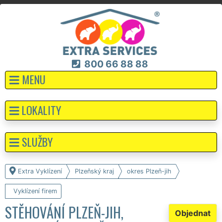
800 66 88 88
MENU
LOKALITY
SLUŽBY
Extra Vyklízení
Plzeňský kraj
okres Plzeň-jih
Vyklízení firem
STĚHOVÁNÍ PLZEŇ-JIH,
Objednat