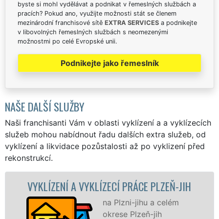
byste si mohl vydělávat a podnikat v řemeslných službách a
pracích? Pokud ano, využijte možnosti stát se členem
mezinárodní franchisové sítě
EXTRA SERVICES
a podnikejte
v libovolných řemeslných službách s neomezenými
možnostmi po celé Evropské unii.
Podnikejte jako řemeslník
NAŠE DALŠÍ SLUŽBY
Naši franchisanti Vám v oblasti vyklízení a a vyklízecích
služeb mohou nabídnout řadu dalších extra služeb, od
vyklízení a likvidace pozůstalosti až po vyklizení před
rekonstrukcí.
ENÍ A VYKLÍZECÍ PRÁCE PLZEŇ-JIH
VYKLÍZE
na Plzni-jihu a celém
okrese Plzeň-jih