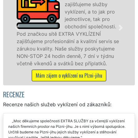
zajišťujeme služby
vyklízení, a to jak pro
jednotlivce, tak pro
obchodní společnosti.
čkou sítě EXTRA VYKLÍZENÍ
na Plzni-ji
eme profesionální a kvalitní servis se
službu jak
 kvality. Naše služby poskytujeme
osobám se 
P 24 hodin denně, 7 dní v týdnu
práce, a t
íkendů a svátků bez příplatků.
Mám zá
Mám zájem o vyklízení na Plzni-jihu
RECENZE
Recenze našich služeb vyklízení od zákazníků:
Moc děkujeme společnosti EXTRA SLUŽBY za včerejší vyklízení
našich firemních prostor na Plzni-jihu. Je s nimi výborná spolupráce.
Určitě budeme na Plzni-jihu jejich služby vyklízení a stěhování
využívat i nadále. Ještě jednou děkujeme.