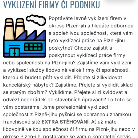
VYKLIZENÍ FIRMY ČI PODNIKU
Poptáváte levné vyklízení firem v
okrese Plzeň-jih a hledáte odbornou
a spolehlivou společnost, která vám
tyto vyklízecí práce na Plzni-jihu
poskytne? Chcete zajistit a
poskytnout vyklízecí práce firmy
nebo společnosti na Plzni-jihu? Zajistíme vám vyklizení
a vyklízecí služby libovolně velké firmy či společnosti,
kterou si budete přát vyklidit. Přejete si zlikvidovat
kancelářský nábytek? Zajistíme. Přejete si vyklidit sklad
se starým zbožím? Vyklidíme. Přejete si zlikvidovat a
odvézt nepořádek po stavebních úpravách? I o toto se
vám postaráme. Jsme profesionální vyklízecí
společnost z Plzně-jihu pyšnící se ochrannou známkou
franchisové sítě
EXTRA STĚHOVÁNÍ
. Ať už máte
libovolně velkou společnost či firmu na Plzni-jihu nebo v
okrese Plzeň-jih, postaráme se vám o kompletní servis