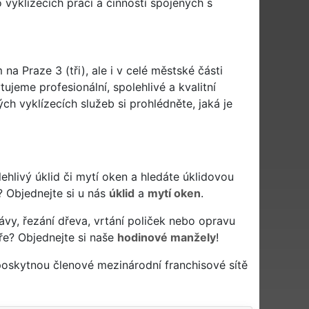
vyklízecích prací a činností spojených s
na Praze 3 (tři), ale i v celé městské části
tujeme profesionální, spolehlivé a kvalitní
h vyklízecích služeb si prohlédněte, jaká je
polehlivý úklid či mytí oken a hledáte úklidovou
? Objednejte si u nás
úklid
a
mytí oken
.
ávy, řezání dřeva, vrtání poliček nebo opravu
ře? Objednejte si naše
hodinové manžely
!
poskytnou členové mezinárodní franchisové sítě