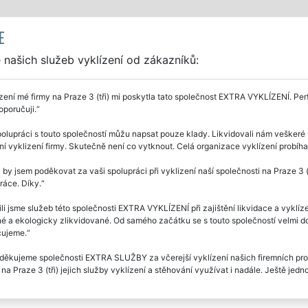
E
našich služeb vyklízení od zákazníků:
zení mé firmy na Praze 3 (tři) mi poskytla tato společnost EXTRA VYKLÍZENÍ. Perf
oporučuji.
olupráci s touto společností můžu napsat pouze klady. Likvidovali nám veškeré st
í vyklizení firmy. Skutečně není co vytknout. Celá organizace vyklízení probíhal
 by jsem poděkovat za vaši spolupráci při vyklizení naší společnosti na Praze 3 (t
práce. Díky.
li jsme služeb této společnosti EXTRA VYKLÍZENÍ při zajištění likvidace a vyklíze
é a ekologicky zlikvidované. Od samého začátku se s touto společností velmi do
ujeme.
ěkujeme společnosti EXTRA SLUŽBY za včerejší vyklízení našich firemních prosto
a Praze 3 (tři) jejich služby vyklízení a stěhování využívat i nadále. Ještě jed