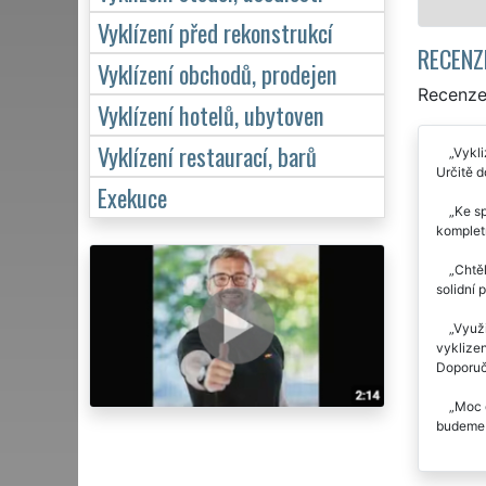
Vyklízení před rekonstrukcí
RECENZ
Vyklízení obchodů, prodejen
Recenze 
Vyklízení hotelů, ubytoven
Vyklízení restaurací, barů
Vykli
Určitě d
Exekuce
Ke sp
kompletn
Chtěl
solidní 
Využi
vyklizen
Doporuč
Moc d
budeme n