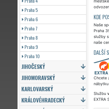
Praha 4
městské 
odvozem 
Praha 5
KDE PO
Praha 6
Naše spo
Praha 7
Praha 3!
Praha 8
služby 
naše cen
Praha 9
DALŠÍ 
Praha 10
JIHOČESKÝ
JIHOMORAVSKÝ
Chcete z
nábytku 
KARLOVARSKÝ
Službu
KRÁLOVÉHRADECKÝ
EXTRA 