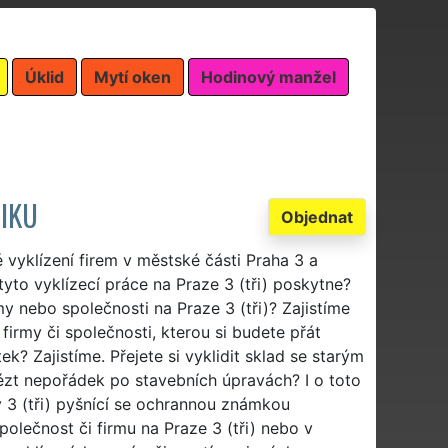
Úklid
Mytí oken
Hodinový manžel
NIKU
Objednat
 vyklízení firem v městské části Praha 3 a
yto vyklízecí práce na Praze 3 (tři) poskytne?
my nebo společnosti na Praze 3 (tři)? Zajistíme
 firmy či společnosti, kterou si budete přát
ek? Zajistíme. Přejete si vyklidit sklad se starým
vézt nepořádek po stavebních úpravách? I o toto
 3 (tři) pyšnící se ochrannou známkou
polečnost či firmu na Praze 3 (tři) nebo v