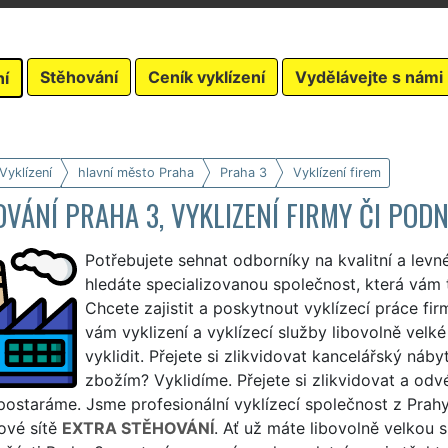
Stěhování
Ceník vyklízení
Vydělávejte s námi
ní
Vyklízení
hlavní město Praha
Praha 3
Vyklízení firem
VÁNÍ PRAHA 3, VYKLIZENÍ FIRMY ČI POD
Potřebujete sehnat odborníky na kvalitní a levné
hledáte specializovanou společnost, která vám t
Chcete zajistit a poskytnout vyklízecí práce fir
vám vyklizení a vyklízecí služby libovolně velké
vyklidit. Přejete si zlikvidovat kancelářský nábyt
zbožím? Vyklidíme. Přejete si zlikvidovat a od
ostaráme. Jsme profesionální vyklízecí společnost z Prahy
ové sítě
EXTRA STĚHOVÁNÍ
. Ať už máte libovolně velkou s