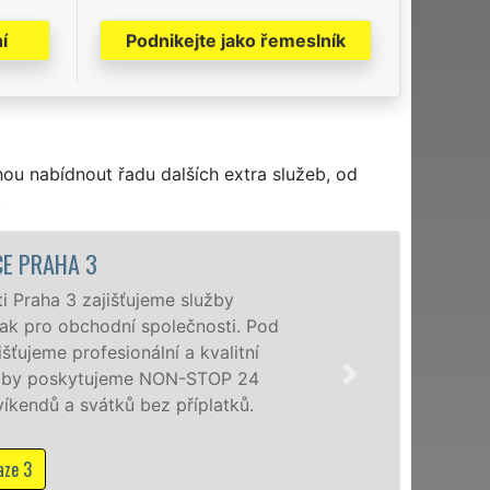
í
Podnikejte jako řemeslník
hou nabídnout řadu dalších extra služeb, od
.
CE PRAHA 3
ti Praha 3 zajišťujeme služby
, tak pro obchodní společnosti. Pod
ťujeme profesionální a kvalitní
služby poskytujeme NON-STOP 24
víkendů a svátků bez příplatků.
aze 3