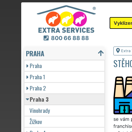
Vyklíze
800 66 88 88
PRAHA
Extra 
STĚHO
Praha
Praha 1
Praha 2
Praha 3
Vinohrady
se vám p
Žižkov
franchis