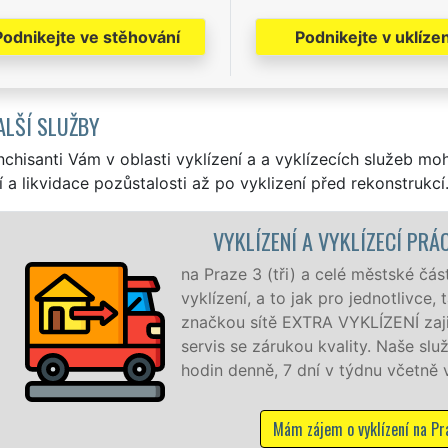
Podnikejte ve stěhování
Podnikejte v uklízen
ALŠÍ SLUŽBY
nchisanti Vám v oblasti vyklízení a a vyklízecích služeb mo
í a likvidace pozůstalosti až po vyklizení před rekonstrukcí
VYKLÍZENÍ A VYKLÍZECÍ PRÁ
na Praze 3 (tři) a celé městské čás
vyklízení, a to jak pro jednotlivce
značkou sítě EXTRA VYKLÍZENÍ zajiš
servis se zárukou kvality. Naše 
hodin denně, 7 dní v týdnu včetně 
Mám zájem o vyklízení na Pr