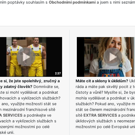
ním poptávky souhlasím s
Obchodními podmínkami
a jsem s nimi seznám
e si, že jste spolehlivý, zručný a
Máte cit a sklony k úklidům?
Ukl
ky zdatný člověk?
Domníváte se,
ráda a máte pak skvělý pocit z t
te si mohl vydělávat a podnikat
čistoty a vůně? Myslíte si, že by
hovacích a vyklízecích službách?
mohla vydělávat a podnikat v úk
ano, využijte možnosti stát se
službách? Pokud ano, využijte 
m mezinárodní franchisové sítě
stát se členem mezinárodní fran
A SERVICES
a podnikejte ve
sítě
EXTRA SERVICES
a podnike
acích a vyklízecích službách s
úklidových službách s neomeze
zenými možnostmi po celé
možnostmi po celé Evropské uni
ké unii.