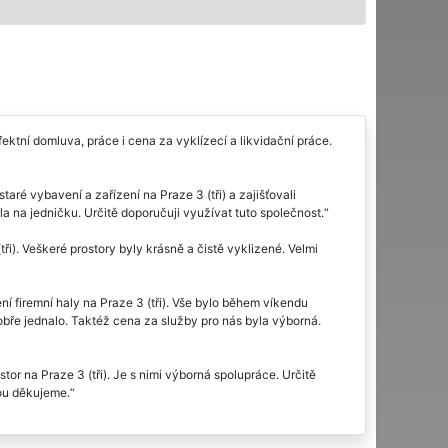
ektní domluva, práce i cena za vyklízecí a likvidační práce.
aré vybavení a zařízení na Praze 3 (tři) a zajišťovali
a na jedničku. Určitě doporučuji využívat tuto společnost.
ři). Veškeré prostory byly krásně a čistě vyklizené. Velmi
ní firemní haly na Praze 3 (tři). Vše bylo během víkendu
bře jednalo. Taktéž cena za služby pro nás byla výborná.
r na Praze 3 (tři). Je s nimi výborná spolupráce. Určitě
nou děkujeme.