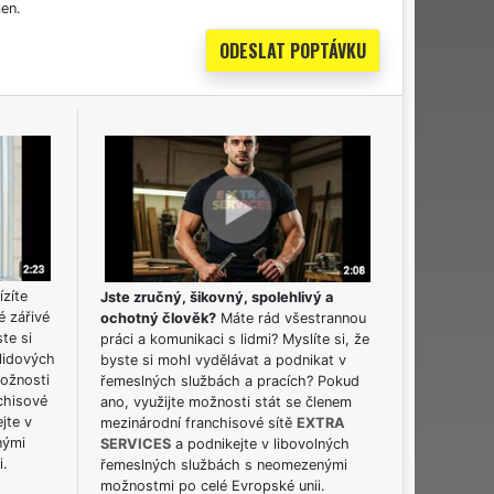
en.
ízíte
Jste zručný, šikovný, spolehlivý a
é zářivé
ochotný člověk?
Máte rád všestrannou
ste si
práci a komunikaci s lidmi? Myslíte si, že
lidových
byste si mohl vydělávat a podnikat v
možnosti
řemeslných službách a pracích? Pokud
chisové
ano, využijte možnosti stát se členem
jte v
mezinárodní franchisové sítě
EXTRA
nými
SERVICES
a podnikejte v libovolných
i.
řemeslných službách s neomezenými
možnostmi po celé Evropské unii.