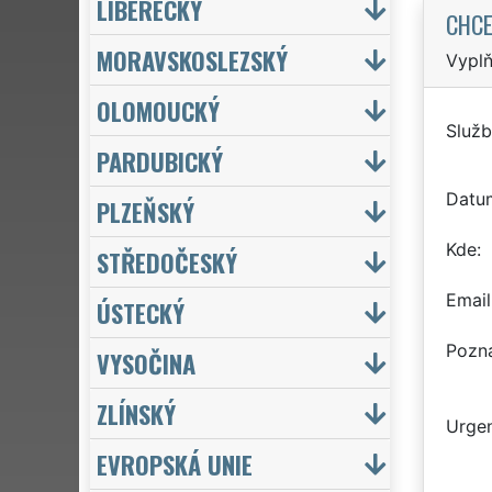
LIBERECKÝ
CHCE
MORAVSKOSLEZSKÝ
Vyplň
OLOMOUCKÝ
Služb
PARDUBICKÝ
Datu
PLZEŇSKÝ
Kde
STŘEDOČESKÝ
Email
ÚSTECKÝ
Pozn
VYSOČINA
ZLÍNSKÝ
Urgen
EVROPSKÁ UNIE