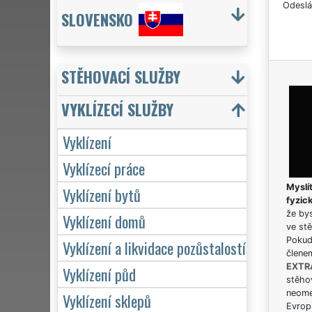
Odeslá
SLOVENSKO
STĚHOVACÍ SLUŽBY
VYKLÍZECÍ SLUŽBY
Vyklízení
Vyklízecí práce
Myslít
Vyklízení bytů
fyzic
že bys
Vyklízení domů
ve stě
Pokud 
Vyklízení a likvidace pozůstalostí
člene
EXTR
Vyklízení půd
stěhov
neome
Vyklízení sklepů
Evrops