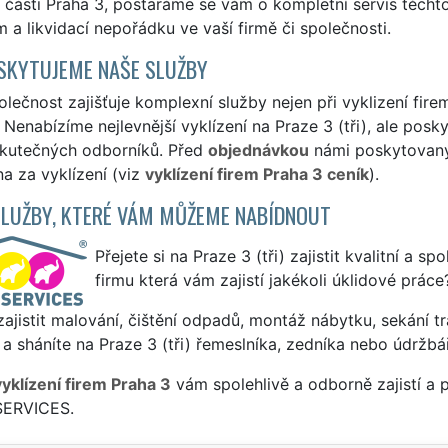
části Praha 3, postaráme se vám o kompletní servis těchto 
a likvidací nepořádku ve vaší firmě či společnosti.
SKYTUJEME NAŠE SLUŽBY
lečnost zajišťuje komplexní služby nejen při vyklizení firem 
 Nenabízíme nejlevnější vyklízení na Praze 3 (tři), ale posky
skutečných odborníků. Před
objednávkou
námi poskytovanýc
a za vyklízení (viz
vyklízení firem Praha 3 ceník
).
SLUŽBY, KTERÉ VÁM MŮŽEME NABÍDNOUT
Přejete si na Praze 3 (tři) zajistit kvalitní a s
firmu která vám zajistí jakékoli úklidové práce
ajistit malování, čištění odpadů, montáž nábytku, sekání tr
a sháníte na Praze 3 (tři) řemeslníka, zedníka nebo údržbá
vyklízení firem Praha 3
vám spolehlivě a odborně zajistí a 
SERVICES.