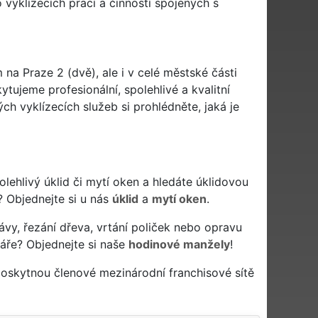
vyklízecích prací a činností spojených s
 na Praze 2 (dvě), ale i v celé městské části
ytujeme profesionální, spolehlivé a kvalitní
h vyklízecích služeb si prohlédněte, jaká je
spolehlivý úklid či mytí oken a hledáte úklidovou
? Objednejte si u nás
úklid
a
mytí oken
.
ávy, řezání dřeva, vrtání poliček nebo opravu
áře? Objednejte si naše
hodinové manžely
!
poskytnou členové mezinárodní franchisové sítě