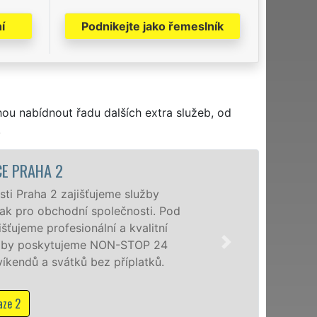
í
Podnikejte jako řemeslník
hou nabídnout řadu dalších extra služeb, od
.
ujeme služby
S
společnosti. Pod
p
ní a kvalitní
(
 NON-STOP 24
o
z příplatků.
p