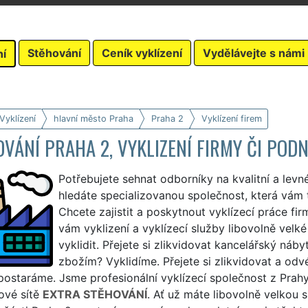
Stěhování
Ceník vyklízení
Vydělávejte s námi
ní
Vyklízení
hlavní město Praha
Praha 2
Vyklízení firem
VÁNÍ PRAHA 2, VYKLIZENÍ FIRMY ČI POD
Potřebujete sehnat odborníky na kvalitní a levné
hledáte specializovanou společnost, která vám 
Chcete zajistit a poskytnout vyklízecí práce fi
vám vyklizení a vyklízecí služby libovolně velké
vyklidit. Přejete si zlikvidovat kancelářský nábyt
zbožím? Vyklidíme. Přejete si zlikvidovat a od
postaráme. Jsme profesionální vyklízecí společnost z Prah
ové sítě
EXTRA STĚHOVÁNÍ
. Ať už máte libovolně velkou 