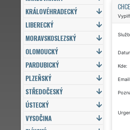
CHCE
KRÁLOVÉHRADECKÝ
Vyplň
LIBERECKÝ
Služb
MORAVSKOSLEZSKÝ
OLOMOUCKÝ
Datu
PARDUBICKÝ
Kde
PLZEŇSKÝ
Email
STŘEDOČESKÝ
Pozn
ÚSTECKÝ
Urgen
VYSOČINA