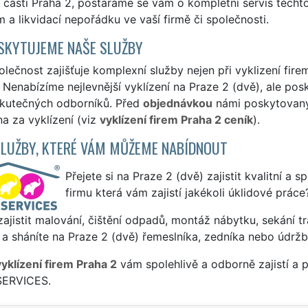
části Praha 2, postaráme se vám o kompletní servis těchto 
a likvidací nepořádku ve vaší firmě či společnosti.
SKYTUJEME NAŠE SLUŽBY
lečnost zajišťuje komplexní služby nejen při vyklizení firem
 Nenabízíme nejlevnější vyklízení na Praze 2 (dvě), ale posk
skutečných odborníků. Před
objednávkou
námi poskytovanýc
a za vyklízení (viz
vyklízení firem Praha 2 ceník
).
SLUŽBY, KTERÉ VÁM MŮŽEME NABÍDNOUT
Přejete si na Praze 2 (dvě) zajistit kvalitní a 
firmu která vám zajistí jakékoli úklidové práce
ajistit malování, čištění odpadů, montáž nábytku, sekání tr
a sháníte na Praze 2 (dvě) řemeslníka, zedníka nebo údržb
vyklízení firem Praha 2
vám spolehlivě a odborně zajistí a 
SERVICES.