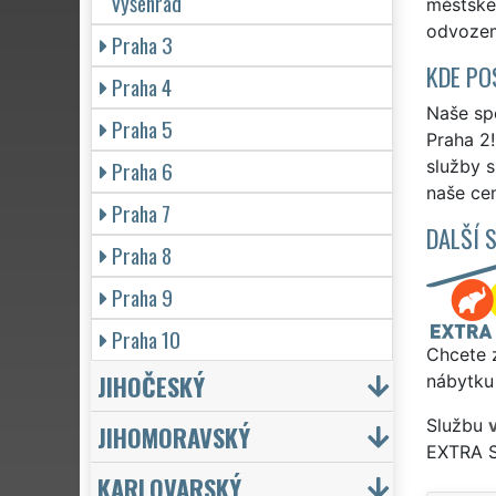
Vyšehrad
městské 
odvozem 
Praha 3
KDE PO
Praha 4
Naše spo
Praha 5
Praha 2!
Praha 6
služby 
naše cen
Praha 7
DALŠÍ 
Praha 8
Praha 9
Praha 10
Chcete z
JIHOČESKÝ
nábytku 
Službu
JIHOMORAVSKÝ
EXTRA 
KARLOVARSKÝ