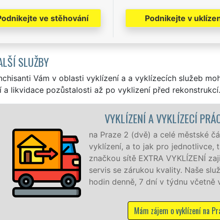
Podnikejte ve stěhování
Podnikejte v uklízen
ALŠÍ SLUŽBY
nchisanti Vám v oblasti vyklízení a a vyklízecích služeb mo
í a likvidace pozůstalosti až po vyklizení před rekonstrukcí
VYKLÍZENÍ A VYKLÍZECÍ PRÁCE PRAHA 2
na Praze 2 (dvě) a celé městské části Praha 2 zajišť
vyklízení, a to jak pro jednotlivce, tak pro obchodní 
značkou sítě EXTRA VYKLÍZENÍ zajišťujeme profesionál
servis se zárukou kvality. Naše služby poskytujeme
hodin denně, 7 dní v týdnu včetně víkendů a svátků be
Mám zájem o vyklízení na Praze 2