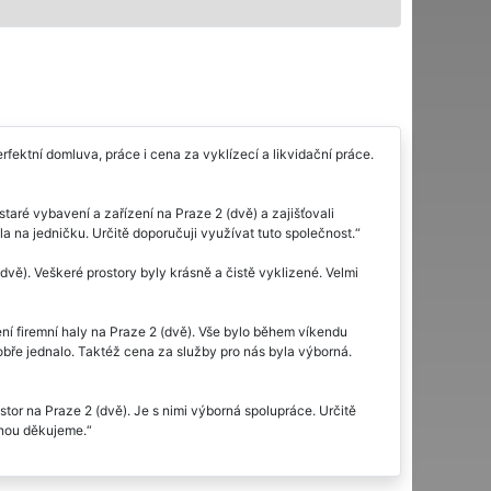
fektní domluva, práce i cena za vyklízecí a likvidační práce.
taré vybavení a zařízení na Praze 2 (dvě) a zajišťovali
a na jedničku. Určitě doporučuji využívat tuto společnost.
dvě). Veškeré prostory byly krásně a čistě vyklizené. Velmi
ení firemní haly na Praze 2 (dvě). Vše bylo během víkendu
bře jednalo. Taktéž cena za služby pro nás byla výborná.
or na Praze 2 (dvě). Je s nimi výborná spolupráce. Určitě
dnou děkujeme.