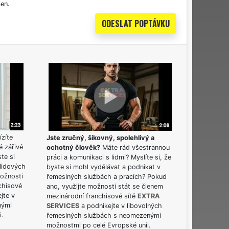
en.
ízíte
Jste zručný, šikovný, spolehlivý a
é zářivé
ochotný člověk?
Máte rád všestrannou
ste si
práci a komunikaci s lidmi? Myslíte si, že
lidových
byste si mohl vydělávat a podnikat v
možnosti
řemeslných službách a pracích? Pokud
chisové
ano, využijte možnosti stát se členem
jte v
mezinárodní franchisové sítě
EXTRA
nými
SERVICES
a podnikejte v libovolných
i.
řemeslných službách s neomezenými
možnostmi po celé Evropské unii.