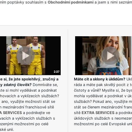
ním poptávky souhlasím s
Obchodními podmínkami
a jsem s nimi seznám
e si, že jste spolehlivý, zručný a
Máte cit a sklony k úklidům?
Ukl
ky zdatný člověk?
Domníváte se,
ráda a máte pak skvělý pocit z t
te si mohl vydělávat a podnikat
čistoty a vůně? Myslíte si, že by
hovacích a vyklízecích službách?
mohla vydělávat a podnikat v úk
ano, využijte možnosti stát se
službách? Pokud ano, využijte 
m mezinárodní franchisové sítě
stát se členem mezinárodní fran
A SERVICES
a podnikejte ve
sítě
EXTRA SERVICES
a podnike
acích a vyklízecích službách s
úklidových službách s neomeze
zenými možnostmi po celé
možnostmi po celé Evropské uni
ké unii.