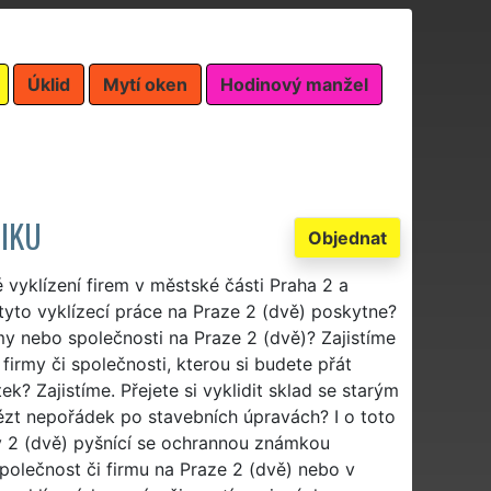
Úklid
Mytí oken
Hodinový manžel
NIKU
Objednat
 vyklízení firem v městské části Praha 2 a
tyto vyklízecí práce na Praze 2 (dvě) poskytne?
rmy nebo společnosti na Praze 2 (dvě)? Zajistíme
 firmy či společnosti, kterou si budete přát
ek? Zajistíme. Přejete si vyklidit sklad se starým
vézt nepořádek po stavebních úpravách? I o toto
y 2 (dvě) pyšnící se ochrannou známkou
společnost či firmu na Praze 2 (dvě) nebo v