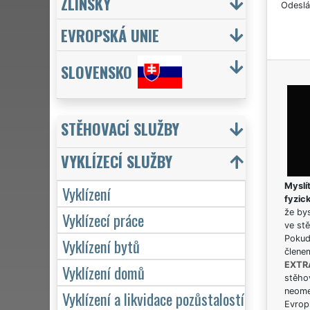
ZLÍNSKÝ
Odeslá
EVROPSKÁ UNIE
SLOVENSKO
STĚHOVACÍ SLUŽBY
VYKLÍZECÍ SLUŽBY
Myslít
Vyklízení
fyzic
že bys
Vyklízecí práce
ve stě
Pokud 
Vyklízení bytů
člene
EXTR
Vyklízení domů
stěhov
neome
Vyklízení a likvidace pozůstalostí
Evrops