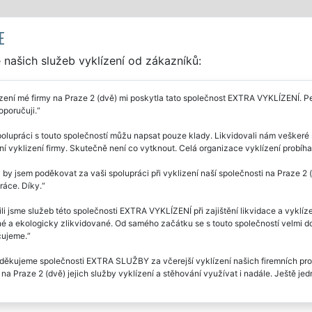
E
našich služeb vyklízení od zákazníků:
zení mé firmy na Praze 2 (dvě) mi poskytla tato společnost EXTRA VYKLÍZENÍ. Per
oporučuji.
olupráci s touto společností můžu napsat pouze klady. Likvidovali nám veškeré s
í vyklizení firmy. Skutečně není co vytknout. Celá organizace vyklízení probíhal
 by jsem poděkovat za vaši spolupráci při vyklizení naší společnosti na Praze 2 (
práce. Díky.
li jsme služeb této společnosti EXTRA VYKLÍZENÍ při zajištění likvidace a vyklíz
é a ekologicky zlikvidované. Od samého začátku se s touto společností velmi do
ujeme.
ěkujeme společnosti EXTRA SLUŽBY za včerejší vyklízení našich firemních prost
a Praze 2 (dvě) jejich služby vyklízení a stěhování využívat i nadále. Ještě je