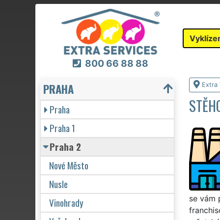
Vyklíze
800 66 88 88
PRAHA
Extra 
STĚHO
Praha
Praha 1
Praha 2
Nové Město
Nusle
se vám 
Vinohrady
franchis