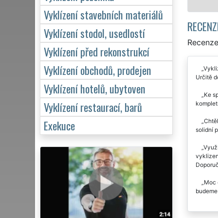
Vyklízení stavebních materiálů
RECENZ
Vyklízení stodol, usedlostí
Recenze 
Vyklízení před rekonstrukcí
Vyklízení obchodů, prodejen
Vykli
Určitě d
Vyklízení hotelů, ubytoven
Ke sp
Vyklízení restaurací, barů
kompletn
Chtěl
Exekuce
solidní 
Využi
vyklizen
Doporuč
Moc d
budeme n