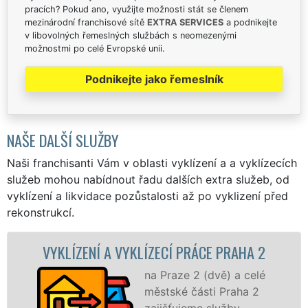
pracích? Pokud ano, využijte možnosti stát se členem
mezinárodní franchisové sítě
EXTRA SERVICES
a podnikejte
v libovolných řemeslných službách s neomezenými
možnostmi po celé Evropské unii.
Podnikejte jako řemeslník
NAŠE DALŠÍ SLUŽBY
Naši franchisanti Vám v oblasti vyklízení a a vyklízecích
služeb mohou nabídnout řadu dalších extra služeb, od
vyklízení a likvidace pozůstalosti až po vyklizení před
rekonstrukcí.
VYKLÍZENÍ A VYKLÍZECÍ PRÁCE PRAHA 2
na Praze 2 (dvě) a celé
městské části Praha 2
zajišťujeme služby