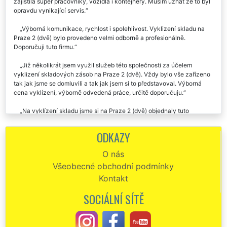
zajistila super pracovníky, vozidla i kontejnery. Musím uznat že to byl
opravdu vynikající servis.
Výborná komunikace, rychlost i spolehlivost. Vyklizení skladu na
Praze 2 (dvě) bylo provedeno velmi odborně a profesionálně.
Doporučuji tuto firmu.
Již několikrát jsem využil služeb této společnosti za účelem
vyklizení skladových zásob na Praze 2 (dvě). Vždy bylo vše zařízeno
tak jak jsme se domluvili a tak jak jsem si to představoval. Výborná
cena vyklízení, výborně odvedená práce, určitě doporučuju.
Na vyklízení skladu jsme si na Praze 2 (dvě) objednaly tuto
společnost. Velmi vstřícný přístup a kvalitní organizační schopnosti
všech zúčastněných pracovníků. Rozhodně chválíme takovýto přístup
ODKAZY
k práci.
O nás
Všeobecné obchodní podmínky
Kontakt
SOCIÁLNÍ SÍTĚ