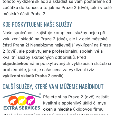
tohoto vyklízení skladů a skladišť se vám postaráme od
začátku do konce, a to jak na Praze 2 (dvě), tak i v celé
městské části Praha 2.
KDE POSKYTUJEME NAŠE SLUŽBY
Naše společnost zajišťuje komplexní služby nejen při
vyklizení skladů na Praze 2 (dvě), ale i v celé městské
části Praha 2! Nenabízíme nejlevnější vyklízení na Praze
2 (dvě), ale poskytujeme profesionální, spolehlivé a
kvalitní služby skutečných odborníků. Před
objednávkou
námi poskytovaných vyklízecích služeb si
prohlédněte, jaká je naše cena za vyklízení (viz
vyklízení skladů Praha 2 ceník
).
DALŠÍ SLUŽBY, KTERÉ VÁM MŮŽEME NABÍDNOUT
Přejete si na Praze 2 (dvě) zajistit
kvalitní a spolehlivý úklid či mytí
oken a hledáte úklidovou firmu