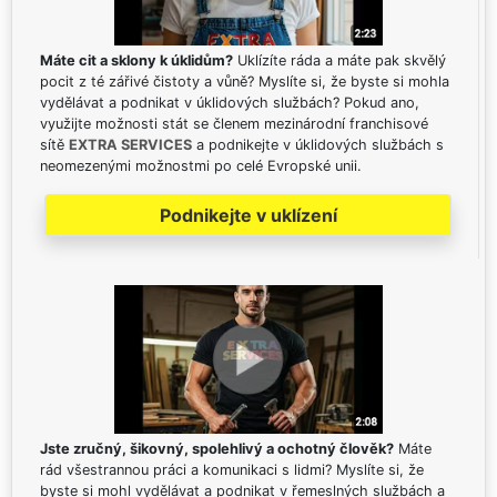
Máte cit a sklony k úklidům?
Uklízíte ráda a máte pak skvělý
pocit z té zářivé čistoty a vůně? Myslíte si, že byste si mohla
vydělávat a podnikat v úklidových službách? Pokud ano,
využijte možnosti stát se členem mezinárodní franchisové
sítě
EXTRA SERVICES
a podnikejte v úklidových službách s
neomezenými možnostmi po celé Evropské unii.
Podnikejte v uklízení
Jste zručný, šikovný, spolehlivý a ochotný člověk?
Máte
rád všestrannou práci a komunikaci s lidmi? Myslíte si, že
byste si mohl vydělávat a podnikat v řemeslných službách a