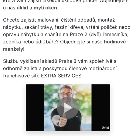
která vám zajistí jakékoli úklidové práce? Objednejte si
u nás
úklid
a
mytí oken
.
Chcete zajistit malování, čištění odpadů, montáž
nábytku, sekání trávy, řezání dřeva, vrtání poliček nebo
opravu nábytku a sháníte na Praze 2 (dvě) řemeslníka,
zedníka nebo údržbáře? Objednejte si naše
hodinové
manžely
!
Službu
vyklízení skladů Praha 2
vám spolehlivě a
odborně zajistí a poskytnou členové mezinárodní
franchisové sítě EXTRA SERVICES.