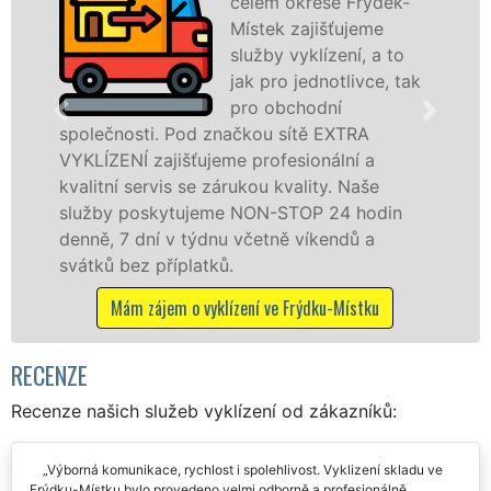
celém okrese Frýdek-
Místek zajišťujeme
služby vyklízení, a to
jak pro jednotlivce, tak
pro obchodní
osti. Pod značkou sítě EXTRA
ve Frýdku-
NÍ zajišťujeme profesionální a
službu jak
 servis se zárukou kvality. Naše
osobám se 
poskytujeme NON-STOP 24 hodin
práce, a t
7 dní v týdnu včetně víkendů a
Mám záje
ez příplatků.
m zájem o vyklízení ve Frýdku-Místku
RECENZE
Recenze našich služeb vyklízení od zákazníků:
Výborná komunikace, rychlost i spolehlivost. Vyklizení skladu ve
Frýdku-Místku bylo provedeno velmi odborně a profesionálně.