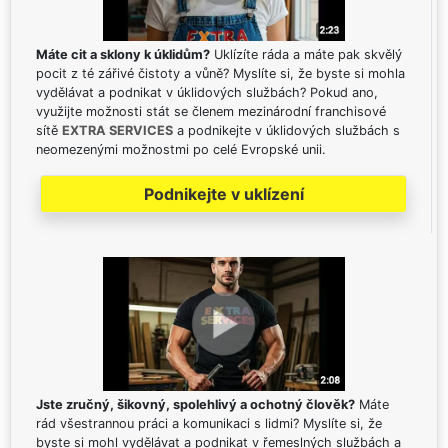
Máte cit a sklony k úklidům?
Uklízíte ráda a máte pak skvělý
pocit z té zářivé čistoty a vůně? Myslíte si, že byste si mohla
vydělávat a podnikat v úklidových službách? Pokud ano,
využijte možnosti stát se členem mezinárodní franchisové
sítě
EXTRA SERVICES
a podnikejte v úklidových službách s
neomezenými možnostmi po celé Evropské unii.
Podnikejte v uklízení
Jste zručný, šikovný, spolehlivý a ochotný člověk?
Máte
rád všestrannou práci a komunikaci s lidmi? Myslíte si, že
byste si mohl vydělávat a podnikat v řemeslných službách a