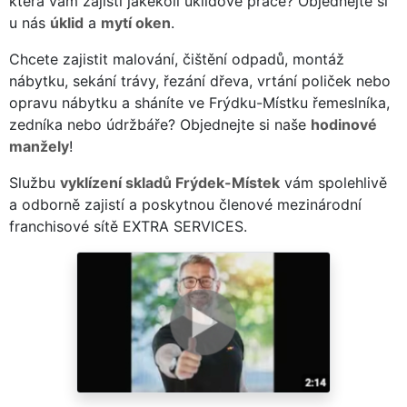
která vám zajistí jakékoli úklidové práce? Objednejte si
u nás
úklid
a
mytí oken
.
Chcete zajistit malování, čištění odpadů, montáž
nábytku, sekání trávy, řezání dřeva, vrtání poliček nebo
opravu nábytku a sháníte ve Frýdku-Místku řemeslníka,
zedníka nebo údržbáře? Objednejte si naše
hodinové
manžely
!
Službu
vyklízení skladů Frýdek-Místek
vám spolehlivě
a odborně zajistí a poskytnou členové mezinárodní
franchisové sítě EXTRA SERVICES.