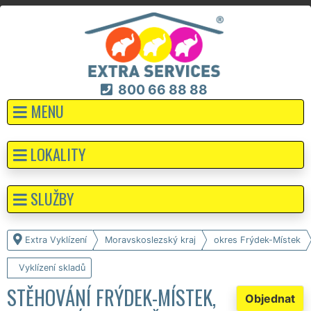
800 66 88 88
MENU
LOKALITY
SLUŽBY
Extra Vyklízení
Moravskoslezský kraj
okres Frýdek-Místek
Vyklízení skladů
STĚHOVÁNÍ FRÝDEK-MÍSTEK,
Objednat