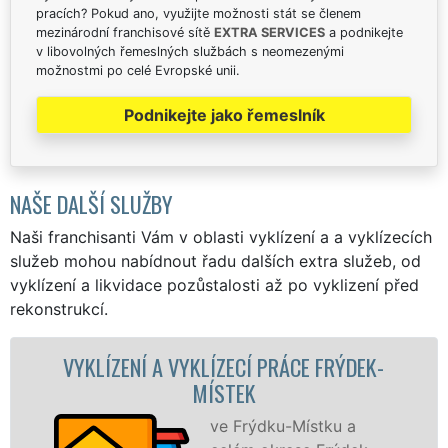
pracích? Pokud ano, využijte možnosti stát se členem
mezinárodní franchisové sítě
EXTRA SERVICES
a podnikejte
v libovolných řemeslných službách s neomezenými
možnostmi po celé Evropské unii.
Podnikejte jako řemeslník
NAŠE DALŠÍ SLUŽBY
Naši franchisanti Vám v oblasti vyklízení a a vyklízecích
služeb mohou nabídnout řadu dalších extra služeb, od
vyklízení a likvidace pozůstalosti až po vyklizení před
rekonstrukcí.
ZENÍ A VYKLÍZECÍ PRÁCE FRÝDEK-
VYKLÍZ
MÍSTEK
ve Frýdku-Místku a