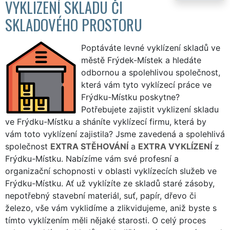
VYKLIZENÍ SKLADU ČI
SKLADOVÉHO PROSTORU
Poptáváte levné vyklízení skladů ve
městě Frýdek-Místek a hledáte
odbornou a spolehlivou společnost,
která vám tyto vyklízecí práce ve
Frýdku-Místku poskytne?
Potřebujete zajistit vyklizení skladu
ve Frýdku-Místku a sháníte vyklízecí firmu, která by
vám toto vyklízení zajistila? Jsme zavedená a spolehlivá
společnost
EXTRA STĚHOVÁNÍ
a
EXTRA VYKLÍZENÍ
z
Frýdku-Místku. Nabízíme vám své profesní a
organizační schopnosti v oblasti vyklízecích služeb ve
Frýdku-Místku. Ať už vyklízíte ze skladů staré zásoby,
nepotřebný stavební materiál, suť, papír, dřevo či
železo, vše vám vyklidíme a zlikvidujeme, aniž byste s
tímto vyklízením měli nějaké starosti. O celý proces