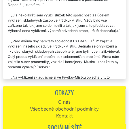
Doporučuji tuto firmu.
Již několikrát jsem využil služeb této společnosti za účelem
vyklizení skladových zásob ve Frýdku-Místku. Vždy bylo vše
zařízeno tak jak jsme se domluvili a tak jak jsem si to představoval.
Výborná cena vyklízení, výborně odvedená práce, určitě doporučuju.
Před dvěma dny nám tato společnost EXTRA SLUŽBY zajistila
vyklizení našeho skladu ve Frýdku-Místku. Jednalo se o vyklízení a
likvidaci starých skladových zásob které jsme byli nuceni zlikvidovat.
Celý proces vyklízení proběhl bez sebemenších problémů. Firma nám
zajistila super pracovníky, vozidla i kontejnery. Musím uznat že to byl
opravdu vynikající servis.
Na vyklízení skladu jsme si ve Frýdku-Místku objednaly tuto
společnost. Velmi vstřícný přístup a kvalitní organizační schopnosti
všech zúčastněných pracovníků. Rozhodně chválíme takovýto přístup
ODKAZY
k práci.
O nás
Všeobecné obchodní podmínky
Kontakt
SOCIÁLNÍ SÍTĚ