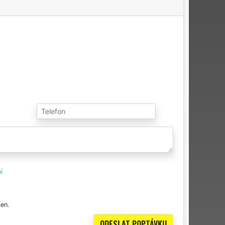
i
en.