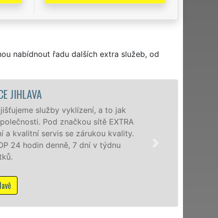
hou nabídnout řadu dalších extra služeb, od
.
VYKLÍZECÍ PRÁCE A SLUŽBY JIHL
Společnost EXTRA VYKLÍZENÍ zajištuje prostř
poboček levné, přesto kvalitní a profesionální 
okolí. Poskytujeme tuto službu jak fyzickým,
zárukou kvalitně odvedené práce, a to NON-ST
Mám zájem o vyklízecí práce v Jihlavě