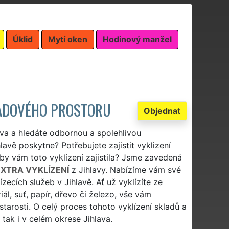
Úklid
Mytí oken
Hodinový manžel
KLADOVÉHO PROSTORU
Objednat
ava a hledáte odbornou a spolehlivou
lavě poskytne? Potřebujete zajistit vyklizení
á by vám toto vyklízení zajistila? Jsme zavedená
EXTRA VYKLÍZENÍ
z Jihlavy. Nabízíme vám své
zecích služeb v Jihlavě. Ať už vyklízíte ze
ál, suť, papír, dřevo či železo, vše vám
starosti. O celý proces tohoto vyklízení skladů a
tak i v celém okrese Jihlava.