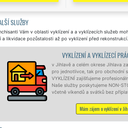
ALŠÍ SLUŽBY
nchisanti Vám v oblasti vyklízení a a vyklízecích služeb mo
í a likvidace pozůstalosti až po vyklizení před rekonstrukcí
IHLAVA
jeme služby vyklízení, a to jak
ečnosti. Pod značkou sítě EXTRA
alitní servis se zárukou kvality.
 hodin denně, 7 dní v týdnu