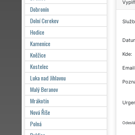
Vyplň
Dobronín
Dolní Cerekev
Služb
Hodice
Datu
Kamenice
Kněžice
Kde
Kostelec
Email
Luka nad Jihlavou
Pozn
Malý Beranov
Mrákotín
Urgen
Nová Říše
Polná
Odeslá