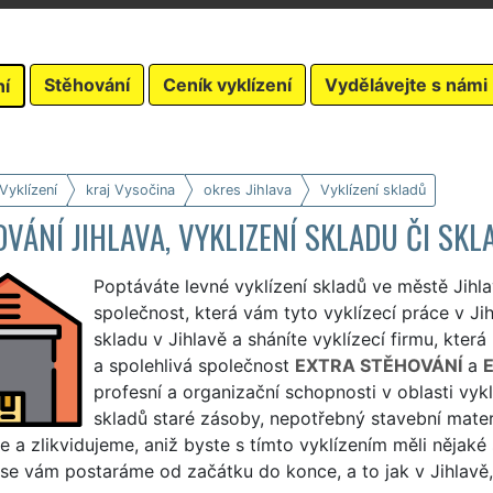
Stěhování
Ceník vyklízení
Vydělávejte s námi
ní
Vyklízení
kraj Vysočina
okres Jihlava
Vyklízení skladů
VÁNÍ JIHLAVA, VYKLIZENÍ SKLADU ČI S
Poptáváte levné vyklízení skladů ve městě Jihl
společnost, která vám tyto vyklízecí práce v Jih
skladu v Jihlavě a sháníte vyklízecí firmu, kter
a spolehlivá společnost
EXTRA STĚHOVÁNÍ
a
profesní a organizační schopnosti v oblasti vyklí
skladů staré zásoby, nepotřebný stavební materi
e a zlikvidujeme, aniž byste s tímto vyklízením měli nějaké 
 se vám postaráme od začátku do konce, a to jak v Jihlavě, 