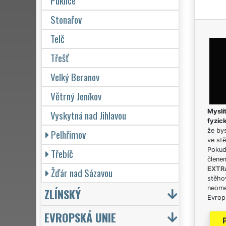
Puklice
Stonařov
Telč
Třešť
Velký Beranov
Větrný Jeníkov
Myslít
Vyskytná nad Jihlavou
fyzic
že bys
Pelhřimov
ve stě
Pokud 
Třebíč
člene
EXTR
Žďár nad Sázavou
stěhov
neome
ZLÍNSKÝ
Evrops
EVROPSKÁ UNIE