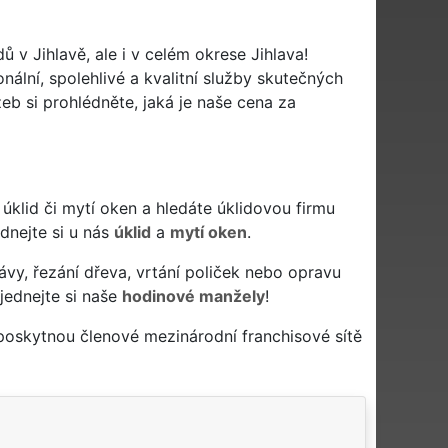
ů v Jihlavě, ale i v celém okrese Jihlava!
nální, spolehlivé a kvalitní služby skutečných
b si prohlédněte, jaká je naše cena za
vý úklid či mytí oken a hledáte úklidovou firmu
ednejte si u nás
úklid
a
mytí oken
.
ávy, řezání dřeva, vrtání poliček nebo opravu
jednejte si naše
hodinové manžely
!
 poskytnou členové mezinárodní franchisové sítě