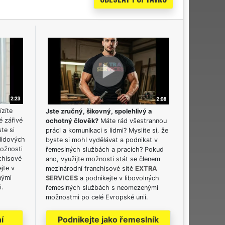
ízíte
Jste zručný, šikovný, spolehlivý a
é zářivé
ochotný člověk?
Máte rád všestrannou
ste si
práci a komunikaci s lidmi? Myslíte si, že
lidových
byste si mohl vydělávat a podnikat v
možnosti
řemeslných službách a pracích? Pokud
chisové
ano, využijte možnosti stát se členem
jte v
mezinárodní franchisové sítě
EXTRA
nými
SERVICES
a podnikejte v libovolných
i.
řemeslných službách s neomezenými
možnostmi po celé Evropské unii.
í
Podnikejte jako řemeslník