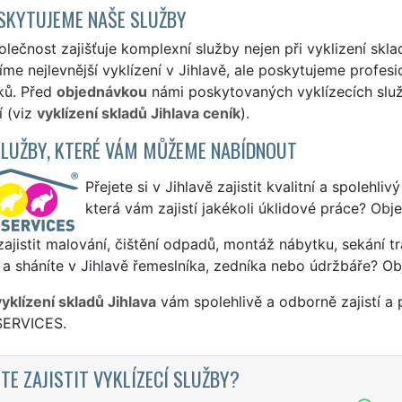
SKYTUJEME NAŠE SLUŽBY
lečnost zajišťuje komplexní služby nejen při vyklizení sklad
me nejlevnější vyklízení v Jihlavě, ale poskytujeme profesio
ků. Před
objednávkou
námi poskytovaných vyklízecích služe
í (viz
vyklízení skladů Jihlava ceník
).
SLUŽBY, KTERÉ VÁM MŮŽEME NABÍDNOUT
Přejete si v Jihlavě zajistit kvalitní a spolehli
která vám zajistí jakékoli úklidové práce? Obj
ajistit malování, čištění odpadů, montáž nábytku, sekání tr
a sháníte v Jihlavě řemeslníka, zedníka nebo údržbáře? Ob
vyklízení skladů Jihlava
vám spolehlivě a odborně zajistí a
SERVICES.
TE ZAJISTIT VYKLÍZECÍ SLUŽBY?