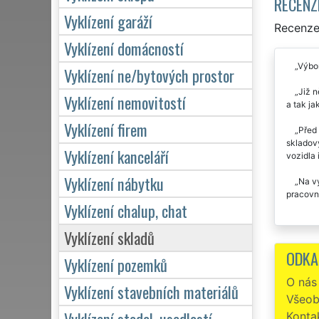
RECENZ
Vyklízení garáží
Recenze 
Vyklízení domácností
Výbor
Vyklízení ne/bytových prostor
Již n
Vyklízení nemovitostí
a tak ja
Vyklízení firem
Před 
skladový
Vyklízení kanceláří
vozidla 
Vyklízení nábytku
Na vy
pracovní
Vyklízení chalup, chat
Vyklízení skladů
ODKA
Vyklízení pozemků
O nás
Vyklízení stavebních materiálů
Všeob
Vyklízení stodol, usedlostí
Konta