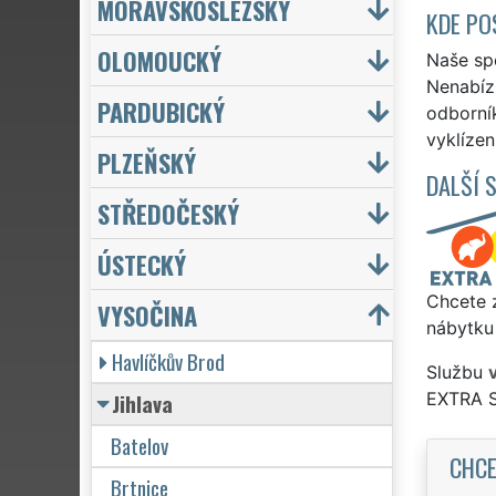
MORAVSKOSLEZSKÝ
KDE PO
OLOMOUCKÝ
Naše spo
Nenabízí
PARDUBICKÝ
odborní
vyklízen
PLZEŇSKÝ
DALŠÍ 
STŘEDOČESKÝ
ÚSTECKÝ
Chcete z
VYSOČINA
nábytku 
Havlíčkův Brod
Službu
Jihlava
EXTRA 
Batelov
CHCE
Brtnice