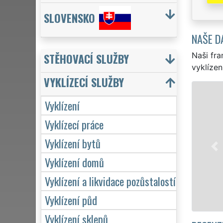
SLOVENSKO
NAŠE D
Naši fra
STĚHOVACÍ SLUŽBY
vyklízen
VYKLÍZECÍ SLUŽBY
VYKLÍZENÍ A VYKLÍZECÍ PRÁCE J
Vyklízení
v Jihlavě a celém okrese Jihlava zajišťu
Vyklízecí práce
pro jednotlivce, tak pro obchodní spol
VYKLÍZENÍ zajišťujeme profesionální a kv
Vyklízení bytů
Naše služby poskytujeme NON-STOP 24
Vyklízení domů
včetně víkendů a svátků bez příplatků.
Vyklízení a likvidace pozůstalostí
Mám zájem o vyklízení v Jihlavě
Vyklízení půd
Vyklízení sklepů