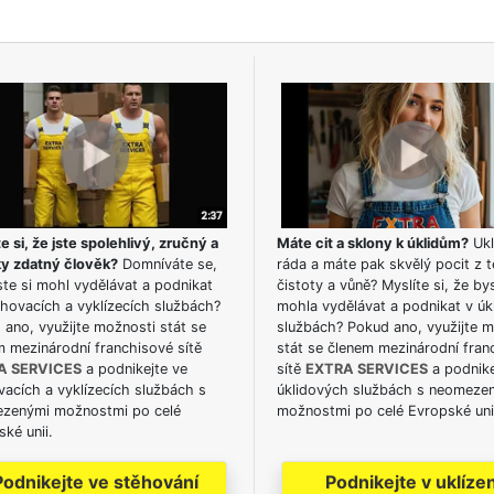
e si, že jste spolehlivý, zručný a
Máte cit a sklony k úklidům?
Ukl
ky zdatný člověk?
Domníváte se,
ráda a máte pak skvělý pocit z t
te si mohl vydělávat a podnikat
čistoty a vůně? Myslíte si, že by
hovacích a vyklízecích službách?
mohla vydělávat a podnikat v úk
ano, využijte možnosti stát se
službách? Pokud ano, využijte 
m mezinárodní franchisové sítě
stát se členem mezinárodní fran
A SERVICES
a podnikejte ve
sítě
EXTRA SERVICES
a podnike
acích a vyklízecích službách s
úklidových službách s neomeze
zenými možnostmi po celé
možnostmi po celé Evropské uni
ké unii.
Podnikejte ve stěhování
Podnikejte v uklízen