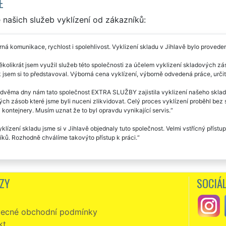
E
našich služeb vyklízení od zákazníků:
ná komunikace, rychlost i spolehlivost. Vyklizení skladu v Jihlavě bylo proveden
ěkolikrát jsem využil služeb této společnosti za účelem vyklizení skladových zás
k jsem si to představoval. Výborná cena vyklízení, výborně odvedená práce, urči
dvěma dny nám tato společnost EXTRA SLUŽBY zajistila vyklizení našeho skladu v
ch zásob které jsme byli nuceni zlikvidovat. Celý proces vyklízení proběhl bez
i kontejnery. Musím uznat že to byl opravdu vynikající servis.
klízení skladu jsme si v Jihlavě objednaly tuto společnost. Velmi vstřícný příst
ků. Rozhodně chválíme takovýto přístup k práci.
ZY
SOCIÁL
ecné obchodní podmínky
kt