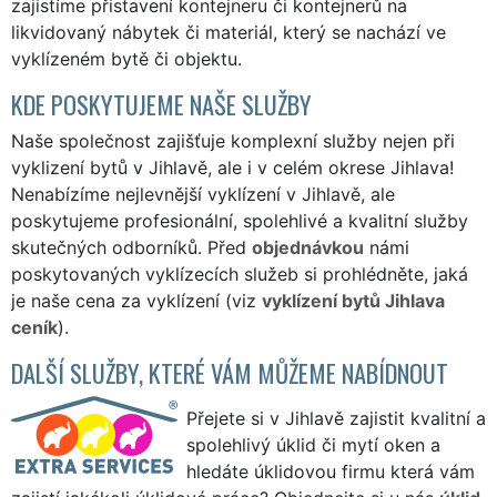
zajistíme přistavení kontejneru či kontejnerů na
likvidovaný nábytek či materiál, který se nachází ve
vyklízeném bytě či objektu.
KDE POSKYTUJEME NAŠE SLUŽBY
Naše společnost zajišťuje komplexní služby nejen při
vyklizení bytů v Jihlavě, ale i v celém okrese Jihlava!
Nenabízíme nejlevnější vyklízení v Jihlavě, ale
poskytujeme profesionální, spolehlivé a kvalitní služby
skutečných odborníků. Před
objednávkou
námi
poskytovaných vyklízecích služeb si prohlédněte, jaká
je naše cena za vyklízení (viz
vyklízení bytů Jihlava
ceník
).
DALŠÍ SLUŽBY, KTERÉ VÁM MŮŽEME NABÍDNOUT
Přejete si v Jihlavě zajistit kvalitní a
spolehlivý úklid či mytí oken a
hledáte úklidovou firmu která vám