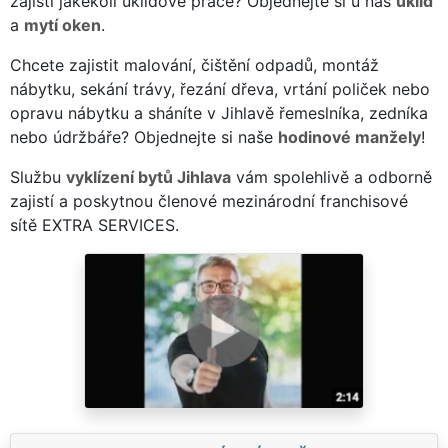
zajistí jakékoli úklidové práce? Objednejte si u nás
úklid
a
mytí oken
.
Chcete zajistit malování, čištění odpadů, montáž
nábytku, sekání trávy, řezání dřeva, vrtání poliček nebo
opravu nábytku a sháníte v Jihlavě řemeslníka, zedníka
nebo údržbáře? Objednejte si naše
hodinové manžely
!
Službu
vyklízení bytů Jihlava
vám spolehlivě a odborně
zajistí a poskytnou členové mezinárodní franchisové
sítě EXTRA SERVICES.