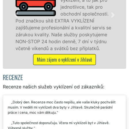
jednotlivce, tak pro
le
obchodní společnosti.
pr
ítě EXTRA VYKLÍZENÍ
v Jihlavě a okolí.
esionální a kvalitní servis se
jak fyzickým, tak
y. Naše služby poskytujeme
zárukou kvalitně 
din denně, 7 dní v týdnu
STOP bez dalších p
a svátků bez příplatků.
Mám zájem o v
em o vyklízení v Jihlavě
RECENZE
Recenze našich služeb vyklízení od zákazníků:
Dobrý den. Recenze moc často nepíšu, ale vaše kluky pochválit
musím. V neděli mi vyklízeli dva byty v Jihlavě. Skutečně parádní
práce i cena, moc vám děkuju.
Tuto společnost doporučuju. Včera mi vyklízeli byt v Jihlavě.
Výborné služby.