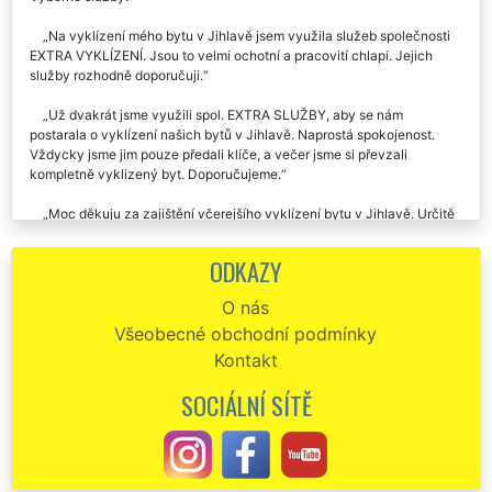
Na vyklízení mého bytu v Jihlavě jsem využila služeb společnosti
EXTRA VYKLÍZENÍ. Jsou to velmi ochotní a pracovití chlapi. Jejich
služby rozhodně doporučuji.
Už dvakrát jsme využili spol. EXTRA SLUŽBY, aby se nám
postarala o vyklízení našich bytů v Jihlavě. Naprostá spokojenost.
Vždycky jsme jim pouze předali klíče, a večer jsme si převzali
kompletně vyklizený byt. Doporučujeme.
Moc děkuju za zajištění včerejšího vyklízení bytu v Jihlavě. Určitě
vás budu všude doporučovat, protože jsem byla maximálně spokojená
s vaším pracovním nasazením i s cenou za vyklizení.
ODKAZY
Perfektní a profesionální služby této vyklízecí firmy rozhodně
O nás
doporučuju. Využil jsem je na vyklízení bytu v Jihlavě a byl jsem velmi
Všeobecné obchodní podmínky
spokojen. V případě potřeby je určitě využiju znova.
Kontakt
Musím pochválit tuto společnost, která se mi postarala o vyklízení
bytu v Jihlavě. Svoji práci perfektně ovládají, doporučuju.
SOCIÁLNÍ SÍTĚ
Včera jsem na základě doporučení využila vyklízecích služeb této
společnosti. Zajišťovali mi vyklízení bytu 3 kk v Jihlavě. Kompletně
celý byt vyklidili za pár hodin. Dokonce po sobě i zametli. Jejich
profesionální a precizní práci určitě doporučuji.