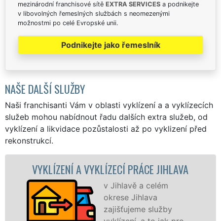
mezinárodní franchisové sítě
EXTRA SERVICES
a podnikejte
v libovolných řemeslných službách s neomezenými
možnostmi po celé Evropské unii.
Podnikejte jako řemeslník
NAŠE DALŠÍ SLUŽBY
Naši franchisanti Vám v oblasti vyklízení a a vyklízecích
služeb mohou nabídnout řadu dalších extra služeb, od
vyklízení a likvidace pozůstalosti až po vyklizení před
rekonstrukcí.
 VYKLÍZECÍ PRÁCE JIHLAVA
VYKLÍZECÍ PR
v Jihlavě a celém
S
okrese Jihlava
VY
zajišťujeme služby
pr
vyklízení, a to jak pro
fr