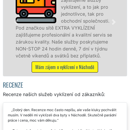
vyklízení, a to jak pro
jednotlivce, tak pro
obchodní společnosti.
čkou sítě EXTRA VYKLÍZENÍ
v Náchodě 
eme profesionální a kvalitní servis se
jak fyzick
 kvality. Naše služby poskytujeme
zárukou kv
P 24 hodin denně, 7 dní v týdnu
STOP bez d
íkendů a svátků bez příplatků.
Mám z
Mám zájem o vyklízení v Náchodě
RECENZE
Recenze našich služeb vyklízení od zákazníků:
Dobrý den. Recenze moc často nepíšu, ale vaše kluky pochválit
musím. V neděli mi vyklízeli dva byty v Náchodě. Skutečně parádní
práce i cena, moc vám děkuju.