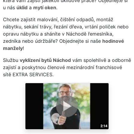
která vám zajistí jakékoli úklidové práce? Objednejte si
u nás
úklid
a
mytí oken
.
Chcete zajistit malování, čištění odpadů, montáž
nábytku, sekání trávy, řezání dřeva, vrtání poliček nebo
opravu nábytku a sháníte v Náchodě řemeslníka,
zedníka nebo údržbáře? Objednejte si naše
hodinové
manžely
!
Službu
vyklízení bytů Náchod
vám spolehlivě a odborně
zajistí a poskytnou členové mezinárodní franchisové
sítě EXTRA SERVICES.