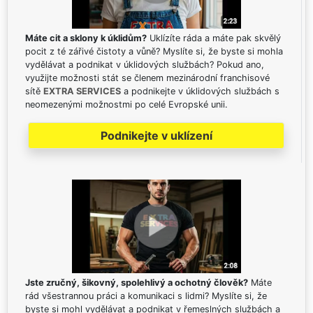
Máte cit a sklony k úklidům?
Uklízíte ráda a máte pak skvělý
pocit z té zářivé čistoty a vůně? Myslíte si, že byste si mohla
vydělávat a podnikat v úklidových službách? Pokud ano,
využijte možnosti stát se členem mezinárodní franchisové
sítě
EXTRA SERVICES
a podnikejte v úklidových službách s
neomezenými možnostmi po celé Evropské unii.
Podnikejte v uklízení
Jste zručný, šikovný, spolehlivý a ochotný člověk?
Máte
rád všestrannou práci a komunikaci s lidmi? Myslíte si, že
byste si mohl vydělávat a podnikat v řemeslných službách a