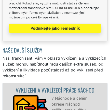
pracích? Pokud ano, využijte možnosti stát se členem
mezinárodní franchisové sítě
EXTRA SERVICES
a podnikejte
v libovolných řemeslných službách s neomezenými
možnostmi po celé Evropské unii.
Podnikejte jako řemeslník
NAŠE DALŠÍ SLUŽBY
Naši franchisanti Vám v oblasti vyklízení a a vyklízecích
služeb mohou nabídnout řadu dalších extra služeb, od
vyklízení a likvidace pozůstalosti až po vyklizení před
rekonstrukcí.
ZENÍ A VYKLÍZECÍ PRÁCE NÁCHOD
VYKLÍZ
v Náchodě a celém
okrese Náchod
zajišťujeme služby