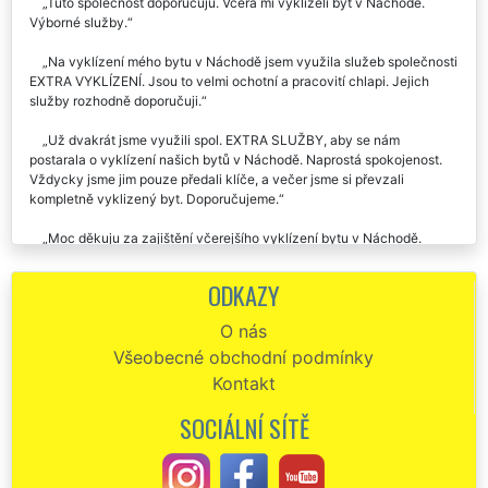
Tuto společnost doporučuju. Včera mi vyklízeli byt v Náchodě.
Výborné služby.
Na vyklízení mého bytu v Náchodě jsem využila služeb společnosti
EXTRA VYKLÍZENÍ. Jsou to velmi ochotní a pracovití chlapi. Jejich
služby rozhodně doporučuji.
Už dvakrát jsme využili spol. EXTRA SLUŽBY, aby se nám
postarala o vyklízení našich bytů v Náchodě. Naprostá spokojenost.
Vždycky jsme jim pouze předali klíče, a večer jsme si převzali
kompletně vyklizený byt. Doporučujeme.
Moc děkuju za zajištění včerejšího vyklízení bytu v Náchodě.
Určitě vás budu všude doporučovat, protože jsem byla maximálně
spokojená s vaším pracovním nasazením i s cenou za vyklizení.
ODKAZY
Včera jsem na základě doporučení využila vyklízecích služeb této
O nás
společnosti. Zajišťovali mi vyklízení bytu 3 kk v Náchodě. Kompletně
Všeobecné obchodní podmínky
celý byt vyklidili za pár hodin. Dokonce po sobě i zametli. Jejich
profesionální a precizní práci určitě doporučuji.
Kontakt
Perfektní a profesionální služby této vyklízecí firmy rozhodně
SOCIÁLNÍ SÍTĚ
doporučuju. Využil jsem je na vyklízení bytu v Náchodě a byl jsem
velmi spokojen. V případě potřeby je určitě využiju znova.