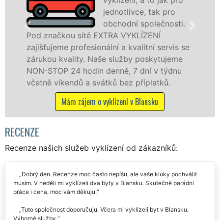
jednotlivce, tak pro
levné
obchodní společnosti.
profe
 EXTRA VYKLÍZENÍ
v Blansku a okolí. P
onální a kvalitní servis se
jak fyzickým, tak p
Naše služby poskytujeme
zárukou kvalitně od
n denně, 7 dní v týdnu
STOP bez dalších pří
vátků bez příplatků.
Mám zájem o vyklí
o vyklízení v Blansku
RECENZE
Recenze našich služeb vyklízení od zákazníků:
Dobrý den. Recenze moc často nepíšu, ale vaše kluky pochválit
musím. V neděli mi vyklízeli dva byty v Blansku. Skutečně parádní
práce i cena, moc vám děkuju.
Tuto společnost doporučuju. Včera mi vyklízeli byt v Blansku.
Výborné služby.