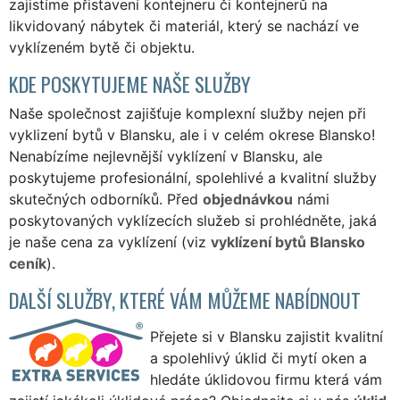
zajistíme přistavení kontejneru či kontejnerů na
likvidovaný nábytek či materiál, který se nachází ve
vyklízeném bytě či objektu.
KDE POSKYTUJEME NAŠE SLUŽBY
Naše společnost zajišťuje komplexní služby nejen při
vyklizení bytů v Blansku, ale i v celém okrese Blansko!
Nenabízíme nejlevnější vyklízení v Blansku, ale
poskytujeme profesionální, spolehlivé a kvalitní služby
skutečných odborníků. Před
objednávkou
námi
poskytovaných vyklízecích služeb si prohlédněte, jaká
je naše cena za vyklízení (viz
vyklízení bytů Blansko
ceník
).
DALŠÍ SLUŽBY, KTERÉ VÁM MŮŽEME NABÍDNOUT
Přejete si v Blansku zajistit kvalitní
a spolehlivý úklid či mytí oken a
hledáte úklidovou firmu která vám