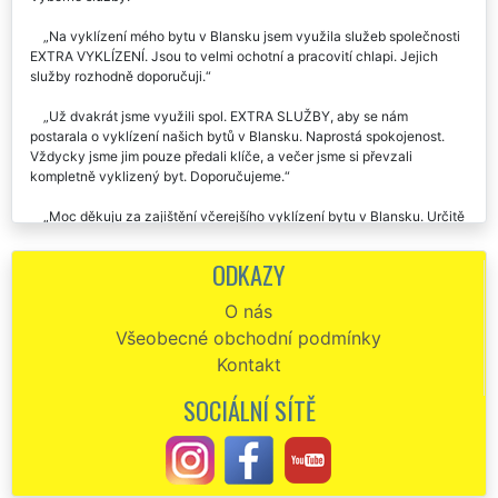
Na vyklízení mého bytu v Blansku jsem využila služeb společnosti
EXTRA VYKLÍZENÍ. Jsou to velmi ochotní a pracovití chlapi. Jejich
služby rozhodně doporučuji.
Už dvakrát jsme využili spol. EXTRA SLUŽBY, aby se nám
postarala o vyklízení našich bytů v Blansku. Naprostá spokojenost.
Vždycky jsme jim pouze předali klíče, a večer jsme si převzali
kompletně vyklizený byt. Doporučujeme.
Moc děkuju za zajištění včerejšího vyklízení bytu v Blansku. Určitě
vás budu všude doporučovat, protože jsem byla maximálně spokojená
s vaším pracovním nasazením i s cenou za vyklizení.
ODKAZY
Perfektní a profesionální služby této vyklízecí firmy rozhodně
O nás
doporučuju. Využil jsem je na vyklízení bytu v Blansku a byl jsem
Všeobecné obchodní podmínky
velmi spokojen. V případě potřeby je určitě využiju znova.
Kontakt
Musím pochválit tuto společnost, která se mi postarala o vyklízení
bytu v Blansku. Svoji práci perfektně ovládají, doporučuju.
SOCIÁLNÍ SÍTĚ
Včera jsem na základě doporučení využila vyklízecích služeb této
společnosti. Zajišťovali mi vyklízení bytu 3 kk v Blansku. Kompletně
celý byt vyklidili za pár hodin. Dokonce po sobě i zametli. Jejich
profesionální a precizní práci určitě doporučuji.