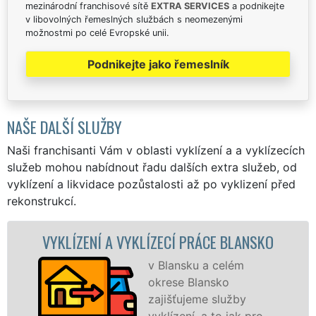
mezinárodní franchisové sítě
EXTRA SERVICES
a podnikejte
v libovolných řemeslných službách s neomezenými
možnostmi po celé Evropské unii.
Podnikejte jako řemeslník
NAŠE DALŠÍ SLUŽBY
Naši franchisanti Vám v oblasti vyklízení a a vyklízecích
služeb mohou nabídnout řadu dalších extra služeb, od
vyklízení a likvidace pozůstalosti až po vyklizení před
rekonstrukcí.
KLÍZECÍ PRÁCE BLANSKO
VYKLÍZECÍ PRÁCE
v Blansku a celém
Spol
okrese Blansko
VYKL
zajišťujeme služby
pros
vyklízení, a to jak pro
fran