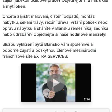
zajistí jakékoli úklidové práce? Objednejte si u nás
úklid
a
mytí oken
.
Chcete zajistit malování, čištění odpadů, montáž
nábytku, sekání trávy, řezání dřeva, vrtání poliček nebo
opravu nábytku a sháníte v Blansku řemeslníka, zedníka
nebo údržbáře? Objednejte si naše
hodinové manžely
!
Službu
vyklízení bytů Blansko
vám spolehlivě a
odborně zajistí a poskytnou členové mezinárodní
franchisové sítě EXTRA SERVICES.