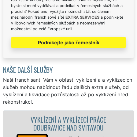
byste si mohl vydělávat a podnikat v řemeslných službách a
pracích? Pokud ano, využijte možnosti stát se členem
mezinárodní franchisové sítě
EXTRA SERVICES
a podnikejte
v libovolných řemeslných službách s neomezenými
možnostmi po celé Evropské unii.
Podnikejte jako řemeslník
NAŠE DALŠÍ SLUŽBY
Naši franchisanti Vám v oblasti vyklízení a a vyklízecích
služeb mohou nabídnout řadu dalších extra služeb, od
vyklízení a likvidace pozůstalosti až po vyklizení před
rekonstrukcí.
VYKLÍZECÍ PRÁCE
VYKLÍZECÍ PRÁCE A 
 NAD SVITAVOU
NAD SVI