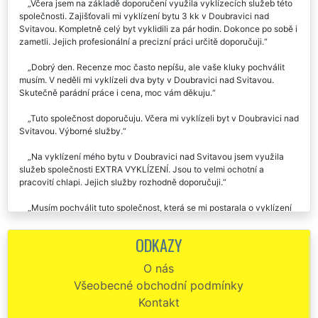
Včera jsem na základě doporučení využila vyklízecích služeb této
společnosti. Zajišťovali mi vyklízení bytu 3 kk v Doubravici nad
Svitavou. Kompletně celý byt vyklidili za pár hodin. Dokonce po sobě i
zametli. Jejich profesionální a precizní práci určitě doporučuji.
Dobrý den. Recenze moc často nepíšu, ale vaše kluky pochválit
musím. V neděli mi vyklízeli dva byty v Doubravici nad Svitavou.
Skutečně parádní práce i cena, moc vám děkuju.
Tuto společnost doporučuju. Včera mi vyklízeli byt v Doubravici nad
Svitavou. Výborné služby.
Na vyklízení mého bytu v Doubravici nad Svitavou jsem využila
služeb společnosti EXTRA VYKLÍZENÍ. Jsou to velmi ochotní a
pracovití chlapi. Jejich služby rozhodně doporučuji.
Musím pochválit tuto společnost, která se mi postarala o vyklízení
bytu v Doubravici nad Svitavou. Svoji práci perfektně ovládají,
doporučuju.
ODKAZY
Už dvakrát jsme využili spol. EXTRA SLUŽBY, aby se nám
O nás
postarala o vyklízení našich bytů v Doubravici nad Svitavou. Naprostá
Všeobecné obchodní podmínky
spokojenost. Vždycky jsme jim pouze předali klíče, a večer jsme si
převzali kompletně vyklizený byt. Doporučujeme.
Kontakt