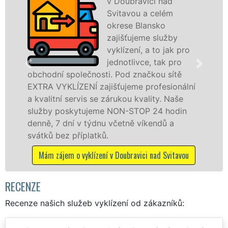
v Doubravici nad
Společ
Svitavou a celém
VYKLÍZE
okrese Blansko
prostře
zajišťujeme služby
franch
vyklízení, a to jak pro
levné, p
jednotlivce, tak pro
profesi
i. Pod značkou sítě
v Doubravici nad Svitav
išťujeme profesionální
Poskytujeme tuto službu
zárukou kvality. Naše
právnickým osobám se 
 NON-STOP 24 hodin
odvedené práce, a to 
 včetně víkendů a
dalších příplatků.
Mám zájem o vyklízecí p
 v Doubravici nad Svitavou
Svita
RECENZE
Recenze našich služeb vyklízení od zákazníků: