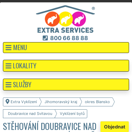
800 66 88 88
MENU
LOKALITY
SLUŽBY
Extra Vyklízení
Jihomoravský kraj
okres Blansko
Doubravice nad Svitavou
Vyklízení bytů
STĚHOVÁNÍ DOUBRAVICE NAD
Objednat