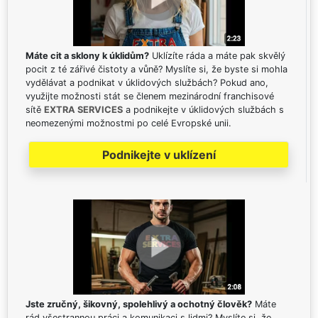
Máte cit a sklony k úklidům?
Uklízíte ráda a máte pak skvělý
pocit z té zářivé čistoty a vůně? Myslíte si, že byste si mohla
vydělávat a podnikat v úklidových službách? Pokud ano,
využijte možnosti stát se členem mezinárodní franchisové
sítě
EXTRA SERVICES
a podnikejte v úklidových službách s
neomezenými možnostmi po celé Evropské unii.
Podnikejte v uklízení
Jste zručný, šikovný, spolehlivý a ochotný člověk?
Máte
rád všestrannou práci a komunikaci s lidmi? Myslíte si, že