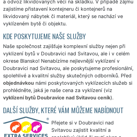
a odvoz likvidovaných věcí na skládku. V případě zájmu
zajistíme přistavení kontejneru či kontejnerů na
likvidovaný nábytek či materiál, který se nachází ve
vyklízeném bytě či objektu.
KDE POSKYTUJEME NAŠE SLUŽBY
Naše společnost zajišťuje komplexní služby nejen při
vyklizení bytů v Doubravici nad Svitavou, ale i v celém
okrese Blansko! Nenabízíme nejlevnější vyklízení v
Doubravici nad Svitavou, ale poskytujeme profesionální,
spolehlivé a kvalitní služby skutečných odborníků. Před
objednávkou
námi poskytovaných vyklízecích služeb si
prohlédněte, jaká je naše cena za vyklízení (viz
vyklízení bytů Doubravice nad Svitavou ceník
).
DALŠÍ SLUŽBY, KTERÉ VÁM MŮŽEME NABÍDNOUT
Přejete si v Doubravici nad
Svitavou zajistit kvalitní a