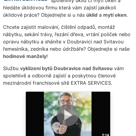
spolehlivý úklid či mytí oken a
hledáte úklidovou firmu která vám zajistí jakékoli
úklidové práce? Objednejte si u nás
úklid
a
mytí oken
.
Chcete zajistit malování, čištění odpadů, montáž
nábytku, sekání trávy, řezání dřeva, vrtání poliček nebo
opravu nábytku a sháníte v Doubravici nad Svitavou
řemeslníka, zedníka nebo údržbáře? Objednejte si naše
hodinové manžely
!
Službu
vyklízení bytů Doubravice nad Svitavou
vám
spolehlivě a odborně zajistí a poskytnou členové
mezinárodní franchisové sítě EXTRA SERVICES.