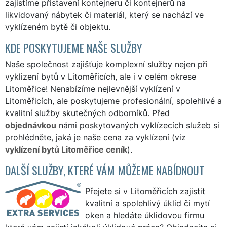
zajistíme přistavení kontejneru či kontejnerů na
likvidovaný nábytek či materiál, který se nachází ve
vyklízeném bytě či objektu.
KDE POSKYTUJEME NAŠE SLUŽBY
Naše společnost zajišťuje komplexní služby nejen při
vyklizení bytů v Litoměřicích, ale i v celém okrese
Litoměřice! Nenabízíme nejlevnější vyklízení v
Litoměřicích, ale poskytujeme profesionální, spolehlivé a
kvalitní služby skutečných odborníků. Před
objednávkou
námi poskytovaných vyklízecích služeb si
prohlédněte, jaká je naše cena za vyklízení (viz
vyklízení bytů Litoměřice ceník
).
DALŠÍ SLUŽBY, KTERÉ VÁM MŮŽEME NABÍDNOUT
Přejete si v Litoměřicích zajistit
kvalitní a spolehlivý úklid či mytí
oken a hledáte úklidovou firmu