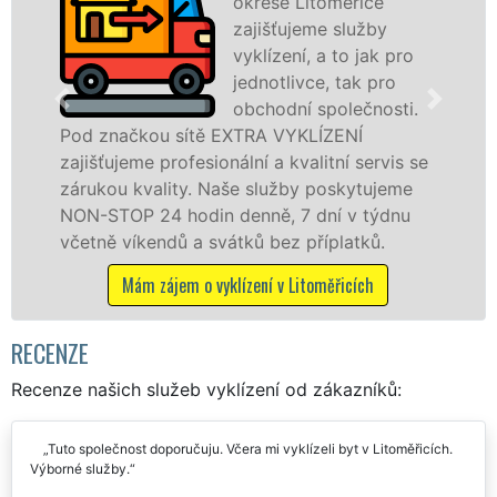
okrese Litoměřice
zajišťujeme služby
vyklízení, a to jak pro
jednotlivce, tak pro
v Litoměřicíc
obchodní společnosti.
službu jak f
ou sítě EXTRA VYKLÍZENÍ
osobám se zá
 profesionální a kvalitní servis se
práce, a to 
ality. Naše služby poskytujeme
24 hodin denně, 7 dní v týdnu
Mám zájem 
endů a svátků bez příplatků.
 zájem o vyklízení v Litoměřicích
RECENZE
Recenze našich služeb vyklízení od zákazníků:
Tuto společnost doporučuju. Včera mi vyklízeli byt v Litoměřicích.
Výborné služby.