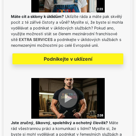
Máte cit a sklony k úklidům?
Uklízíte ráda a máte pak skvělý
pocit z té zářivé čistoty a vůně? Myslíte si, že byste si mohla
vydělávat a podnikat v úklidových službách? Pokud ano,
využijte možnosti stát se členem mezinárodní franchisové
sítě
EXTRA SERVICES
a podnikejte v úklidových službách s
neomezenými možnostmi po celé Evropské unii.
Podnikejte v uklízení
Jste zručný, šikovný, spolehlivý a ochotný člověk?
Máte
rád všestrannou práci a komunikaci s lidmi? Myslíte si, že
byste si mohl vydělávat a podnikat v řemeslných službách a