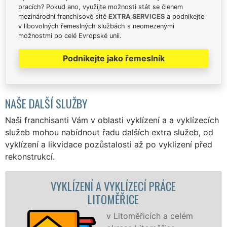
pracích? Pokud ano, využijte možnosti stát se členem
mezinárodní franchisové sítě
EXTRA SERVICES
a podnikejte
v libovolných řemeslných službách s neomezenými
možnostmi po celé Evropské unii.
Podnikejte jako řemeslník
NAŠE DALŠÍ SLUŽBY
Naši franchisanti Vám v oblasti vyklízení a a vyklízecích
služeb mohou nabídnout řadu dalších extra služeb, od
vyklízení a likvidace pozůstalosti až po vyklizení před
rekonstrukcí.
LÍZENÍ A VYKLÍZECÍ PRÁCE
VYKLÍZECÍ 
LITOMĚŘICE
v Litoměřicích a celém