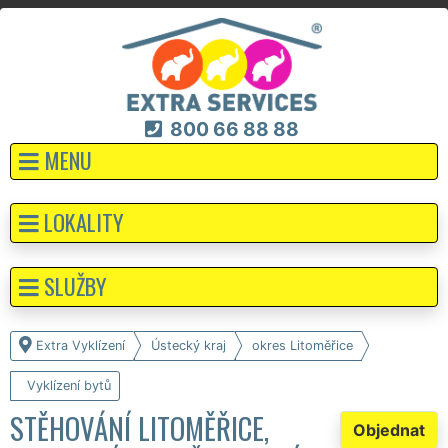
800 66 88 88
MENU
LOKALITY
SLUŽBY
Extra Vyklízení
Ústecký kraj
okres Litoměřice
Vyklízení bytů
STĚHOVÁNÍ LITOMĚŘICE,
Objednat