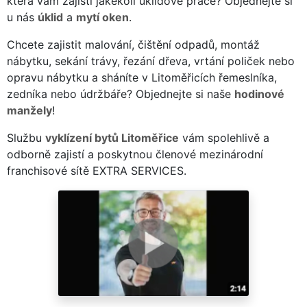
která vám zajistí jakékoli úklidové práce? Objednejte si
u nás
úklid
a
mytí oken
.
Chcete zajistit malování, čištění odpadů, montáž
nábytku, sekání trávy, řezání dřeva, vrtání poliček nebo
opravu nábytku a sháníte v Litoměřicích řemeslníka,
zedníka nebo údržbáře? Objednejte si naše
hodinové
manžely
!
Službu
vyklízení bytů Litoměřice
vám spolehlivě a
odborně zajistí a poskytnou členové mezinárodní
franchisové sítě EXTRA SERVICES.