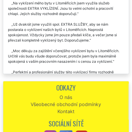
Na vyklízení mého bytu v Litoměřicích jsem využila služeb
společnosti EXTRA VYKLÍZENÍ. Jsou to velmi ochotní a pracovití
chlapi. Jejich služby rozhodně doporučuji.
Už dvakrát jsme využili spol. EXTRA SLUŽBY, aby se nám
postarala o vyklízení našich bytů v Litoměřicích. Naprostá
spokojenost. Vždycky jsme jim pouze předali klíče, a večer jsme si
převzali kompletně vyklizený byt. Doporučujeme.
Moc děkuju za zajištění včerejšího vyklízení bytu v Litoměřicích.
Určitě vás budu všude doporučovat, protože jsem byla maximálně
spokojená s vaším pracovním nasazením i s cenou za vyklizení.
Perfektní a profesionální služby této vyklízecí firmy rozhodně
doporučuju. Využil jsem je na vyklízení bytu v Litoměřicích a byl jsem
velmi spokojen. V případě potřeby je určitě využiju znova.
ODKAZY
Musím pochválit tuto společnost, která se mi postarala o vyklízení
O nás
bytu v Litoměřicích. Svoji práci perfektně ovládají, doporučuju.
Všeobecné obchodní podmínky
Dobrý den. Recenze moc často nepíšu, ale vaše kluky pochválit
Kontakt
musím. V neděli mi vyklízeli dva byty v Litoměřicích. Skutečně parádní
práce i cena, moc vám děkuju.
SOCIÁLNÍ SÍTĚ
Včera jsem na základě doporučení využila vyklízecích služeb této