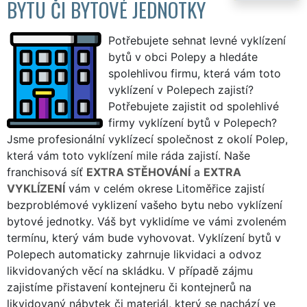
BYTU ČI BYTOVÉ JEDNOTKY
Potřebujete sehnat levné vyklízení
bytů v obci Polepy a hledáte
spolehlivou firmu, která vám toto
vyklízení v Polepech zajistí?
Potřebujete zajistit od spolehlivé
firmy vyklízení bytů v Polepech?
Jsme profesionální vyklízecí společnost z okolí Polep,
která vám toto vyklízení mile ráda zajistí. Naše
franchisová síť
EXTRA STĚHOVÁNÍ
a
EXTRA
VYKLÍZENÍ
vám v celém okrese Litoměřice zajistí
bezproblémové vyklizení vašeho bytu nebo vyklízení
bytové jednotky. Váš byt vyklidíme ve vámi zvoleném
termínu, který vám bude vyhovovat. Vyklízení bytů v
Polepech automaticky zahrnuje likvidaci a odvoz
likvidovaných věcí na skládku. V případě zájmu
zajistíme přistavení kontejneru či kontejnerů na
likvidovaný nábytek či materiál, který se nachází ve