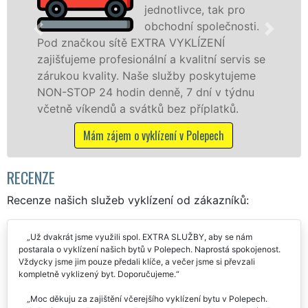
jednotlivce, tak pro
obchodní společnosti.
ou sítě EXTRA VYKLÍZENÍ
v Polepech a 
 profesionální a kvalitní servis se
jak fyzickým
ality. Naše služby poskytujeme
zárukou kval
24 hodin denně, 7 dní v týdnu
STOP bez dalš
endů a svátků bez příplatků.
Mám záje
ám zájem o vyklízení v Polepech
RECENZE
Recenze našich služeb vyklízení od zákazníků:
Už dvakrát jsme využili spol. EXTRA SLUŽBY, aby se nám
postarala o vyklízení našich bytů v Polepech. Naprostá spokojenost.
Vždycky jsme jim pouze předali klíče, a večer jsme si převzali
kompletně vyklizený byt. Doporučujeme.
Moc děkuju za zajištění včerejšího vyklízení bytu v Polepech.