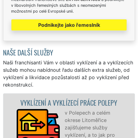
v libovolných řemeslných službách s neomezenými
možnostmi po celé Evropské unii.
Podnikejte jako řemeslník
NAŠE DALŠÍ SLUŽBY
Naši franchisanti Vám v oblasti vyklízení a a vyklízecích
služeb mohou nabídnout řadu dalších extra služeb, od
vyklízení a likvidace pozůstalosti až po vyklizení před
rekonstrukcí.
NÍ A VYKLÍZECÍ PRÁCE POLEPY
VYKLÍZEC
v Polepech a celém
okrese Litoměřice
zajišťujeme služby
vyklízení, a to jak pro