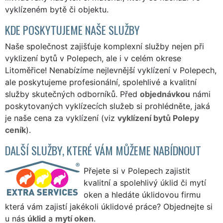
vyklízeném bytě či objektu.
KDE POSKYTUJEME NAŠE SLUŽBY
Naše společnost zajišťuje komplexní služby nejen při
vyklizení bytů v Polepech, ale i v celém okrese
Litoměřice! Nenabízíme nejlevnější vyklízení v Polepech,
ale poskytujeme profesionální, spolehlivé a kvalitní
služby skutečných odborníků. Před
objednávkou
námi
poskytovaných vyklízecích služeb si prohlédněte, jaká
je naše cena za vyklízení (viz
vyklízení bytů Polepy
ceník
).
DALŠÍ SLUŽBY, KTERÉ VÁM MŮŽEME NABÍDNOUT
Přejete si v Polepech zajistit
kvalitní a spolehlivý úklid či mytí
oken a hledáte úklidovou firmu
která vám zajistí jakékoli úklidové práce? Objednejte si
u nás
úklid
a
mytí oken
.