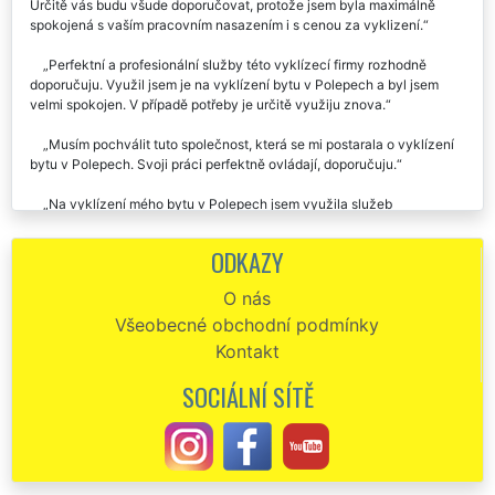
Určitě vás budu všude doporučovat, protože jsem byla maximálně
spokojená s vaším pracovním nasazením i s cenou za vyklizení.
Perfektní a profesionální služby této vyklízecí firmy rozhodně
doporučuju. Využil jsem je na vyklízení bytu v Polepech a byl jsem
velmi spokojen. V případě potřeby je určitě využiju znova.
Musím pochválit tuto společnost, která se mi postarala o vyklízení
bytu v Polepech. Svoji práci perfektně ovládají, doporučuju.
Na vyklízení mého bytu v Polepech jsem využila služeb
společnosti EXTRA VYKLÍZENÍ. Jsou to velmi ochotní a pracovití
chlapi. Jejich služby rozhodně doporučuji.
ODKAZY
Včera jsem na základě doporučení využila vyklízecích služeb této
O nás
společnosti. Zajišťovali mi vyklízení bytu 3 kk v Polepech. Kompletně
Všeobecné obchodní podmínky
celý byt vyklidili za pár hodin. Dokonce po sobě i zametli. Jejich
profesionální a precizní práci určitě doporučuji.
Kontakt
Dobrý den. Recenze moc často nepíšu, ale vaše kluky pochválit
SOCIÁLNÍ SÍTĚ
musím. V neděli mi vyklízeli dva byty v Polepech. Skutečně parádní
práce i cena, moc vám děkuju.
Tuto společnost doporučuju. Včera mi vyklízeli byt v Polepech.
Výborné služby.