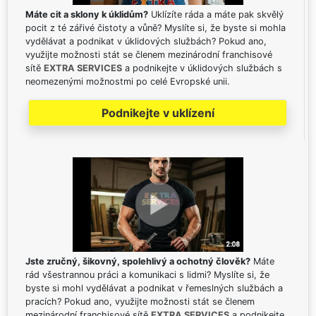
Máte cit a sklony k úklidům?
Uklízíte ráda a máte pak skvělý
pocit z té zářivé čistoty a vůně? Myslíte si, že byste si mohla
vydělávat a podnikat v úklidových službách? Pokud ano,
využijte možnosti stát se členem mezinárodní franchisové
sítě
EXTRA SERVICES
a podnikejte v úklidových službách s
neomezenými možnostmi po celé Evropské unii.
Podnikejte v uklízení
Jste zručný, šikovný, spolehlivý a ochotný člověk?
Máte
rád všestrannou práci a komunikaci s lidmi? Myslíte si, že
byste si mohl vydělávat a podnikat v řemeslných službách a
pracích? Pokud ano, využijte možnosti stát se členem
mezinárodní franchisové sítě
EXTRA SERVICES
a podnikejte