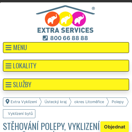
800 66 88 88
MENU
LOKALITY
SLUŽBY
Extra Vyklízení
Ústecký kraj
okres Litoměřice
Polepy
Vyklízení bytů
STĚHOVÁNÍ POLEPY, VYKLIZENÍ
Objednat