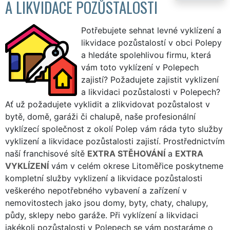
A LIKVIDACE POZŮSTALOSTI
Potřebujete sehnat levné vyklízení a
likvidace pozůstalostí v obci Polepy
a hledáte spolehlivou firmu, která
vám toto vyklízení v Polepech
zajistí? Požadujete zajistit vyklizení
a likvidaci pozůstalosti v Polepech?
Ať už požadujete vyklidit a zlikvidovat pozůstalost v
bytě, domě, garáži či chalupě, naše profesionální
vyklízecí společnost z okolí Polep vám ráda tyto služby
vyklizení a likvidace pozůstalosti zajistí. Prostřednictvím
naší franchisové sítě
EXTRA STĚHOVÁNÍ
a
EXTRA
VYKLÍZENÍ
vám v celém okrese Litoměřice poskytneme
kompletní služby vyklizení a likvidace pozůstalosti
veškerého nepotřebného vybavení a zařízení v
nemovitostech jako jsou domy, byty, chaty, chalupy,
půdy, sklepy nebo garáže. Při vyklízení a likvidaci
jakékoli pozůstalosti v Polepech se vám postaráme o