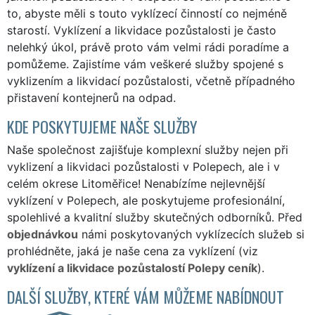
to, abyste měli s touto vyklízecí činností co nejméně
starostí. Vyklízení a likvidace pozůstalosti je často
nelehký úkol, právě proto vám velmi rádi poradíme a
pomůžeme. Zajistíme vám veškeré služby spojené s
vyklizením a likvidací pozůstalosti, včetně případného
přistavení kontejnerů na odpad.
KDE POSKYTUJEME NAŠE SLUŽBY
Naše společnost zajišťuje komplexní služby nejen při
vyklizení a likvidaci pozůstalosti v Polepech, ale i v
celém okrese Litoměřice! Nenabízíme nejlevnější
vyklízení v Polepech, ale poskytujeme profesionální,
spolehlivé a kvalitní služby skutečných odborníků. Před
objednávkou
námi poskytovaných vyklízecích služeb si
prohlédněte, jaká je naše cena za vyklízení (viz
vyklízení a likvidace pozůstalostí Polepy ceník
).
DALŠÍ SLUŽBY, KTERÉ VÁM MŮŽEME NABÍDNOUT