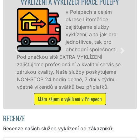
 VYKLÍZECÍ PRÁCE POLEPY
VYKLÍZECÍ PR
v Polepech a celém
S
okrese Litoměřice
VY
zajišťujeme služby
pr
vyklízení, a to jak pro
fr
jednotlivce, tak pro
le
obchodní společnosti.
pr
ítě EXTRA VYKLÍZENÍ
v Polepech a okolí
esionální a kvalitní servis se
jak fyzickým, tak
y. Naše služby poskytujeme
zárukou kvalitně 
din denně, 7 dní v týdnu
STOP bez dalších p
a svátků bez příplatků.
Mám zájem o vy
em o vyklízení v Polepech
RECENZE
Recenze našich služeb vyklízení od zákazníků: