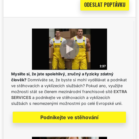
Myslíte si, že jste spolehlivý, zručný a fyzicky zdatný
člověk?
Domníváte se, že byste si mohl vydělávat a podnikat
ve stěhovacích a vyklízecích službách? Pokud ano, využijte
možnosti stát se členem mezinárodní franchisové sítě
EXTRA
SERVICES
a podnikejte ve stěhovacích a vyklízecích
službách s neomezenými možnostmi po celé Evropské unii.
Podnikejte ve stěhování