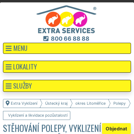
800 66 88 88
MENU
LOKALITY
SLUŽBY
Extra Vyklízení
Ústecký kraj
okres Litoměřice
Polepy
Vyklízení a likvidace pozůstalostí
STĚHOVÁNÍ POLEPY, VYKLIZENÍ
Objednat