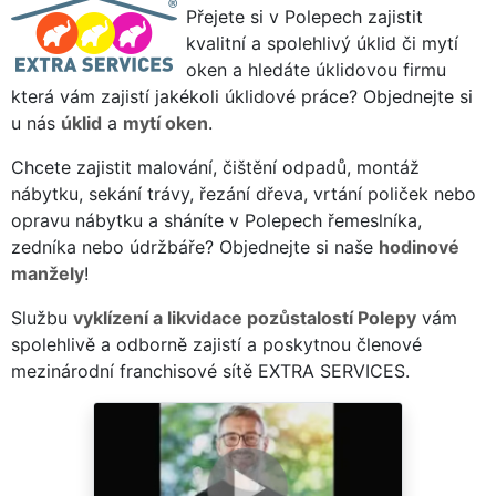
Přejete si v Polepech zajistit
kvalitní a spolehlivý úklid či mytí
oken a hledáte úklidovou firmu
která vám zajistí jakékoli úklidové práce? Objednejte si
u nás
úklid
a
mytí oken
.
Chcete zajistit malování, čištění odpadů, montáž
nábytku, sekání trávy, řezání dřeva, vrtání poliček nebo
opravu nábytku a sháníte v Polepech řemeslníka,
zedníka nebo údržbáře? Objednejte si naše
hodinové
manžely
!
Službu
vyklízení a likvidace pozůstalostí Polepy
vám
spolehlivě a odborně zajistí a poskytnou členové
mezinárodní franchisové sítě EXTRA SERVICES.