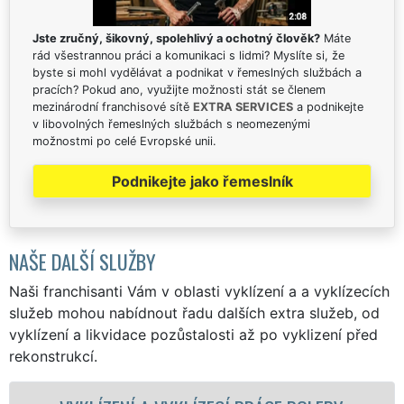
Jste zručný, šikovný, spolehlivý a ochotný člověk?
Máte
rád všestrannou práci a komunikaci s lidmi? Myslíte si, že
byste si mohl vydělávat a podnikat v řemeslných službách a
pracích? Pokud ano, využijte možnosti stát se členem
mezinárodní franchisové sítě
EXTRA SERVICES
a podnikejte
v libovolných řemeslných službách s neomezenými
možnostmi po celé Evropské unii.
Podnikejte jako řemeslník
NAŠE DALŠÍ SLUŽBY
Naši franchisanti Vám v oblasti vyklízení a a vyklízecích
služeb mohou nabídnout řadu dalších extra služeb, od
vyklízení a likvidace pozůstalosti až po vyklizení před
rekonstrukcí.