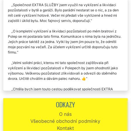
Společnost EXTRA SLUŽBY jsem využil na vyklízení a likvidaci
pozůstalosti v bytě a garáži. Bylo parádní nestarat se o nic, a za den
mít celé vyklízení hotové. Večer mi předali vše vyklizené a hned mi
zajistili i úklid bytu. Moc fajnový servis, doporučuji.
O kompletní vyklízení a likvidaci pozůstalosti po mém bratrovi z
Polep se mi postarala tato firma. Komunikace s nima byla na jedničku.
Jejich práce taktéž za jedna. Vytkl by jsem jim pouze to, že odmítli
moje pozvání na večeři. Za účelem vyklízení určitě doporučuju tuto
firmu.
Velmi solidní práci, kterou mi tato společnost zajišťovala při
vyklízení a likvidaci pozůstalosti v Polepech by jsem ohodnotil jako
výbornou. Veškerou pozůstalost zlikvidovali a odvezli do sběrného
dvora. Určitě chválím a dávám palec nahoru. 👍
Chtěla bych jsem touto cestou poděkovat společnosti EXTRA
VYKLÍZENÍ, která se mi v Polepech postarala o kompletní vyklizení a
likvidaci pozůstalosti po mé mamince. Děkuji vám chlapci za vaši
ODKAZY
ochotu a pomoc.
O nás
Vyklizení a likvidace pozůstalosti v Polepech, od začátku do konce
Všeobecné obchodní podmínky
parádní přístup, díky.
Kontakt