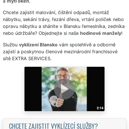
a
mytí oken
.
Chcete zajistit malování, čištění odpadů, montáž
nábytku, sekání trávy, řezání dřeva, vrtání poliček nebo
opravu nábytku a sháníte v Blansku řemeslníka, zedníka
nebo údržbáře? Objednejte si naše
hodinové manžely
!
Službu
vyklízení Blansko
vám spolehlivě a odborně
zajistí a poskytnou členové mezinárodní franchisové
sítě EXTRA SERVICES.
CHCETE ZAJISTIT VYKLÍZECÍ SLUŽBY?