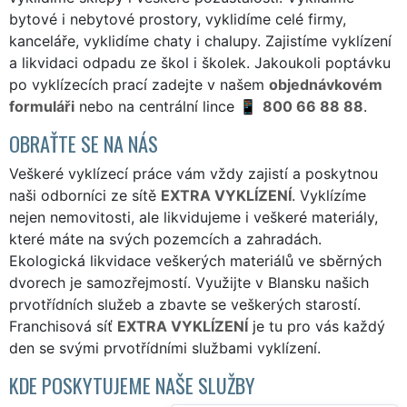
bytové i nebytové prostory, vyklidíme celé firmy,
kanceláře, vyklidíme chaty i chalupy. Zajistíme vyklízení
a likvidaci odpadu ze škol i školek. Jakoukoli poptávku
po vyklízecích prací zadejte v našem
objednávkovém
formuláři
nebo na centrální lince
800 66 88 88
.
OBRAŤTE SE NA NÁS
Veškeré vyklízecí práce vám vždy zajistí a poskytnou
naši odborníci ze sítě
EXTRA VYKLÍZENÍ
. Vyklízíme
nejen nemovitosti, ale likvidujeme i veškeré materiály,
které máte na svých pozemcích a zahradách.
Ekologická likvidace veškerých materiálů ve sběrných
dvorech je samozřejmostí. Využijte v Blansku našich
prvotřídních služeb a zbavte se veškerých starostí.
Franchisová síť
EXTRA VYKLÍZENÍ
je tu pro vás každý
den se svými prvotřídními službami vyklízení.
KDE POSKYTUJEME NAŠE SLUŽBY