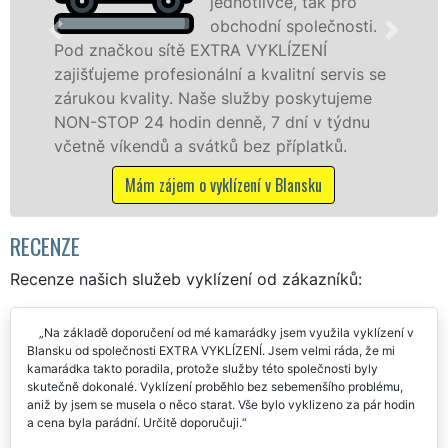
tak pro
levné, přesto kvalitn
lečnosti.
profesionální vyklíz
NÍ
v Blansku a okolí. Poskytujeme tuto 
í servis se
jak fyzickým, tak právnickým osobá
kytujeme
zárukou kvalitně odvedené práce, a
 v týdnu
STOP bez dalších příplatků.
atků.
Mám zájem o vyklízecí práce v Blans
ku
RECENZE
Recenze našich služeb vyklízení od zákazníků:
Na základě doporučení od mé kamarádky jsem využila vyklízení v
Blansku od společnosti EXTRA VYKLÍZENÍ. Jsem velmi ráda, že mi
kamarádka takto poradila, protože služby této společnosti byly
skutečně dokonalé. Vyklízení proběhlo bez sebemenšího problému,
aniž by jsem se musela o něco starat. Vše bylo vyklizeno za pár hodin
a cena byla parádní. Určitě doporučuji.