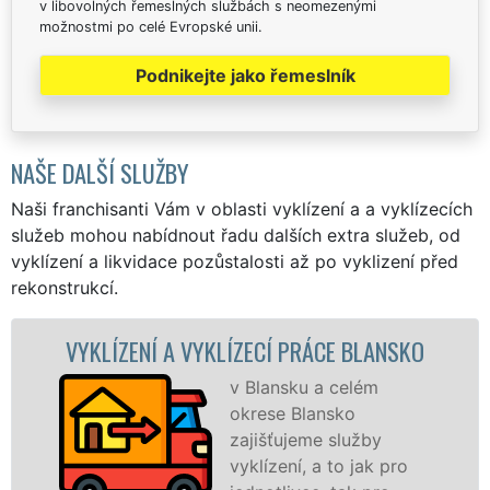
v libovolných řemeslných službách s neomezenými
možnostmi po celé Evropské unii.
Podnikejte jako řemeslník
NAŠE DALŠÍ SLUŽBY
Naši franchisanti Vám v oblasti vyklízení a a vyklízecích
služeb mohou nabídnout řadu dalších extra služeb, od
vyklízení a likvidace pozůstalosti až po vyklizení před
rekonstrukcí.
E BLANSKO
VYKLÍZECÍ PRÁCE A SLUŽBY BL
celém
Společnost EXTRA
ko
VYKLÍZENÍ zajištuje
lužby
prostřednictvím
o jak pro
franchisových pobo