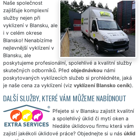
Naše společnost
zajišťuje komplexní
služby nejen při
vyklizení v Blansku, ale
i v celém okrese
Blansko! Nenabízíme
nejlevnější vyklízení v
Blansku, ale
poskytujeme profesionální, spolehlivé a kvalitní služby
skutečných odborníků. Před
objednávkou
námi
poskytovaných vyklízecích služeb si prohlédněte, jaká
je naše cena za vyklízení (viz
vyklízení Blansko ceník
).
DALŠÍ SLUŽBY, KTERÉ VÁM MŮŽEME NABÍDNOUT
Přejete si v Blansku zajistit kvalitní
a spolehlivý úklid či mytí oken a
hledáte úklidovou firmu která vám
zajistí jakékoli úklidové práce? Objednejte si u nás
úklid