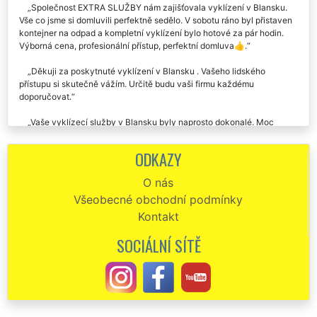
Společnost EXTRA SLUŽBY nám zajišťovala vyklízení v Blansku.
Vše co jsme si domluvili perfektně sedělo. V sobotu ráno byl přistaven
kontejner na odpad a kompletní vyklízení bylo hotové za pár hodin.
Výborná cena, profesionální přístup, perfektní domluva👍.
Děkuji za poskytnuté vyklízení v Blansku . Vašeho lidského
přístupu si skutečně vážím. Určitě budu vaši firmu každému
doporučovat.
Vaše vyklízecí služby v Blansku byly naprosto dokonalé. Moc
děkuji za vaši ochotu a slevu, kterou jste mi poskytli vzhledem k mé
finanční situaci. Jsem vám velmi vděčná, moc děkuji.
ODKAZY
Celý proces vyklízení v Blansku byl proveden na jedničku. Tuto
O nás
společnost s názvem EXTRA VYKLÍZENÍ určitě doporučuju.
Všeobecné obchodní podmínky
Pokud budu ještě někdy něco vyklízet v Blansku, rozhodně si opět
Kontakt
vyberou vás. Děkuju vám za vaši ochotu, za vaše rady a velmi lidský
přístup. Děkuju.
SOCIÁLNÍ SÍTĚ
U této společnosti jsem si objednala vyklízecí práce v Blansku.
Skutečně naprostá spokojenost.
Když jsem předevčírem vyklízela dvě nemovitosti v Blansku, na
základě kladných referencí jsem si vybrala společnost EXTRA