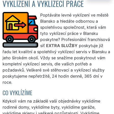
VYKLÍZENÍ A VYKLÍZECÍ PRÁCE
Poptáváte levné vyklízení ve městě
Blansko a hledáte odbornou a
spolehlivou společnost, která vám
tyto vyklízecí práce v Blansku
poskytne? Profesionální franchisová
síť
EXTRA SLUŽBY
poskytuje již
řadu let kvalitní a spolehlivý vyklízecí servis v Blansku a
jeho širokém okolí. Vždy se snažíme poskytnout vám
kompletní vyklízecí servis, dle vašich potřeb a
požadavků. Veškeré své stěhovací a vyklízecí služby
poskytujeme nepřetržitě, 24 hodin denně, 365 dní v
roce.
CO VYKLÍZÍME
Kdykoli vám na základě vaší objednávky vyklidíme
rodinné domy, vyklidíme byty, vyklidíme garáže,
vyklidíme sklepy i veškeré pozůstalosti. Vyklidíme