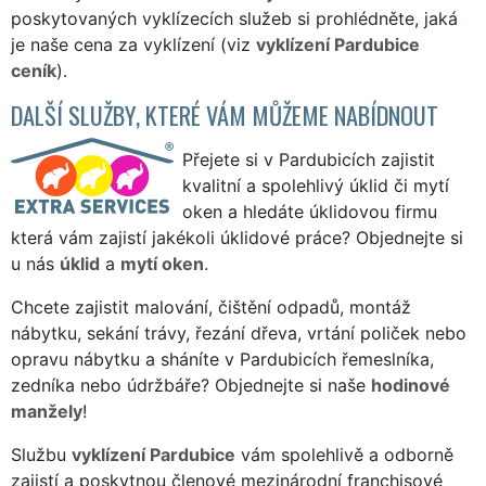
poskytovaných vyklízecích služeb si prohlédněte, jaká
je naše cena za vyklízení (viz
vyklízení Pardubice
ceník
).
DALŠÍ SLUŽBY, KTERÉ VÁM MŮŽEME NABÍDNOUT
Přejete si v Pardubicích zajistit
kvalitní a spolehlivý úklid či mytí
oken a hledáte úklidovou firmu
která vám zajistí jakékoli úklidové práce? Objednejte si
u nás
úklid
a
mytí oken
.
Chcete zajistit malování, čištění odpadů, montáž
nábytku, sekání trávy, řezání dřeva, vrtání poliček nebo
opravu nábytku a sháníte v Pardubicích řemeslníka,
zedníka nebo údržbáře? Objednejte si naše
hodinové
manžely
!
Službu
vyklízení Pardubice
vám spolehlivě a odborně
zajistí a poskytnou členové mezinárodní franchisové