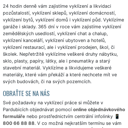
24 hodin denně vám zajistíme vyklízení a likvidaci
pozůstalostí, vyklízení sklepů, vyklízení domácností,
vyklízení bytů, vyklízení domů i vyklízení půd. Vyklízíme
garáže i sklady. 365 dní v roce vám zajistíme vyklízení
zemědělských usedlostí, vyklízení chat a chalup,
vyklízení kanceláří, vyklízení ubytoven a hotelů,
vyklízení restaurací, ale i vyklízení prodejen, škol, či
školek. Nepřetržitě vyklízíme veškeré druhy nábytku,
sklo, plasty, papíry, látky, ale i pneumatiky a starý
stavební materiál. Vyklízíme a likvidujeme veškeré
materiály, které vám překáží a které nechcete mít ve
svých budovách, či na svých pozemcích.
OBRAŤTE SE NA NÁS
Své požadavky na vyklízecí práce si můžete v
Pardubicích objednávat pomocí
online objednávkového
formuláře
nebo prostřednictvím centrální infolinky
800 66 88 88
. V co možná nejkratším termínu se vám