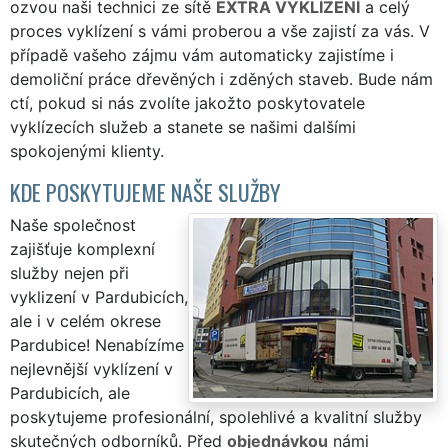
ozvou naši technici ze sítě
EXTRA VYKLÍZENÍ
a celý
proces vyklízení s vámi proberou a vše zajistí za vás. V
případě vašeho zájmu vám automaticky zajistíme i
demoliční práce dřevěných i zděných staveb. Bude nám
ctí, pokud si nás zvolíte jakožto poskytovatele
vyklízecích služeb a stanete se našimi dalšími
spokojenými klienty.
KDE POSKYTUJEME NAŠE SLUŽBY
Naše společnost
zajišťuje komplexní
služby nejen při
vyklizení v Pardubicích,
ale i v celém okrese
Pardubice! Nenabízíme
nejlevnější vyklízení v
Pardubicích, ale
poskytujeme profesionální, spolehlivé a kvalitní služby
skutečných odborníků. Před
objednávkou
námi