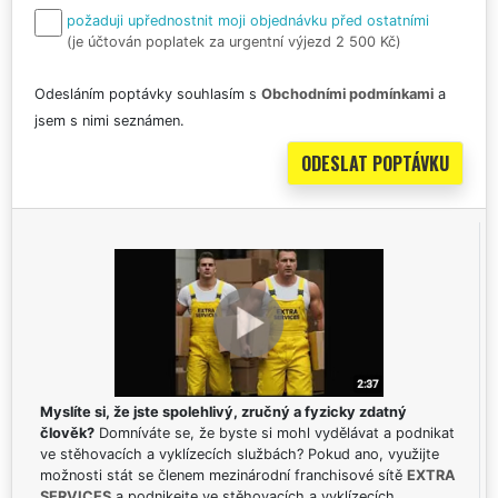
požaduji upřednostnit moji objednávku před ostatními
(je účtován poplatek za urgentní výjezd 2 500 Kč)
Odesláním poptávky souhlasím s
Obchodními podmínkami
a
jsem s nimi seznámen.
Myslíte si, že jste spolehlivý, zručný a fyzicky zdatný
člověk?
Domníváte se, že byste si mohl vydělávat a podnikat
ve stěhovacích a vyklízecích službách? Pokud ano, využijte
možnosti stát se členem mezinárodní franchisové sítě
EXTRA
SERVICES
a podnikejte ve stěhovacích a vyklízecích