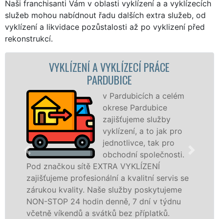
Naši franchisanti Vám v oblasti vyklízení a a vyklízecích
služeb mohou nabídnout řadu dalších extra služeb, od
vyklízení a likvidace pozůstalosti až po vyklizení před
rekonstrukcí.
E
VYKLÍZECÍ PRÁCE A SLUŽBY PARDUB
Společnost EXTRA
VYKLÍZENÍ zajištuje
celém
prostřednictvím
franchisových poboček
y
levné, přesto kvalitní a
k pro
profesionální vyklízecí p
ro
v Pardubicích a okolí. Poskytujeme tuto
osti.
službu jak fyzickým, tak právnickým
osobám se zárukou kvalitně odvedené
vis se
práce, a to NON-STOP bez dalších přípla
jeme
ýdnu
Mám zájem o vyklízecí práce v Pardubicích
.