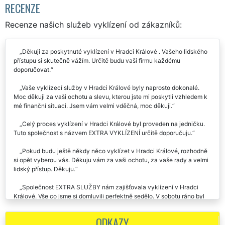
RECENZE
Recenze našich služeb vyklízení od zákazníků:
Děkuji za poskytnuté vyklízení v Hradci Králové . Vašeho lidského
přístupu si skutečně vážím. Určitě budu vaši firmu každému
doporučovat.
Vaše vyklízecí služby v Hradci Králové byly naprosto dokonalé.
Moc děkuji za vaši ochotu a slevu, kterou jste mi poskytli vzhledem k
mé finanční situaci. Jsem vám velmi vděčná, moc děkuji.
Celý proces vyklízení v Hradci Králové byl proveden na jedničku.
Tuto společnost s názvem EXTRA VYKLÍZENÍ určitě doporučuju.
Pokud budu ještě někdy něco vyklízet v Hradci Králové, rozhodně
si opět vyberou vás. Děkuju vám za vaši ochotu, za vaše rady a velmi
lidský přístup. Děkuju.
Společnost EXTRA SLUŽBY nám zajišťovala vyklízení v Hradci
Králové. Vše co jsme si domluvili perfektně sedělo. V sobotu ráno byl
přistaven kontejner na odpad a kompletní vyklízení bylo hotové za pár
hodin. Výborná cena, profesionální přístup, perfektní domluva👍.
ODKAZY