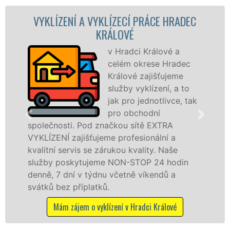
RADEC
VYKLÍZECÍ PRÁCE A SLUŽBY HRADE
KRÁLOVÉ
a
Společnost EXTRA
adec
VYKLÍZENÍ zajištuje
me
prostřednictvím
a to
franchisových poboček
e, tak
levné, přesto kvalitní a
profesionální vyklízecí p
v Hradci Králové a okolí. Poskytujeme tu
službu jak fyzickým, tak právnickým
e
osobám se zárukou kvalitně odvedené
din
práce, a to NON-STOP bez dalších přípla
Mám zájem o vyklízecí práce v Hradci Králové
é