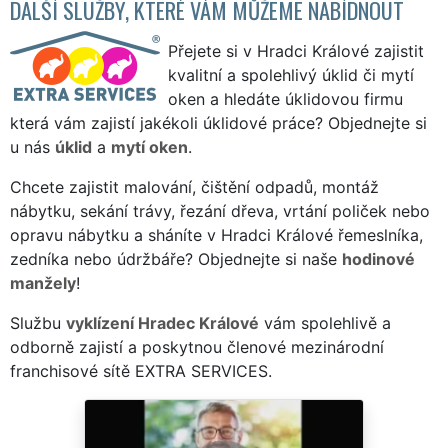
DALŠÍ SLUŽBY, KTERÉ VÁM MŮŽEME NABÍDNOUT
Přejete si v Hradci Králové zajistit
kvalitní a spolehlivý úklid či mytí
oken a hledáte úklidovou firmu
která vám zajistí jakékoli úklidové práce? Objednejte si
u nás
úklid
a
mytí oken
.
Chcete zajistit malování, čištění odpadů, montáž
nábytku, sekání trávy, řezání dřeva, vrtání poliček nebo
opravu nábytku a sháníte v Hradci Králové řemeslníka,
zedníka nebo údržbáře? Objednejte si naše
hodinové
manžely
!
Službu
vyklízení Hradec Králové
vám spolehlivě a
odborně zajistí a poskytnou členové mezinárodní
franchisové sítě EXTRA SERVICES.