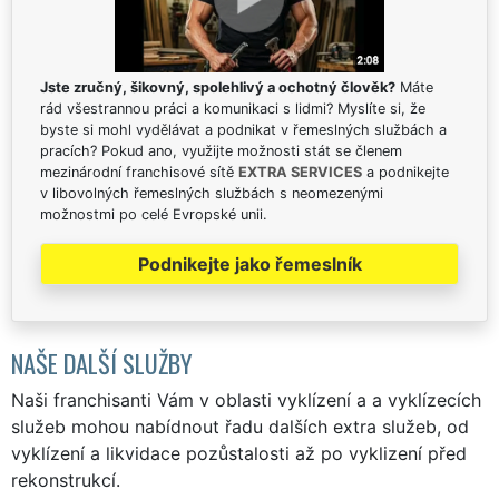
Jste zručný, šikovný, spolehlivý a ochotný člověk?
Máte
rád všestrannou práci a komunikaci s lidmi? Myslíte si, že
byste si mohl vydělávat a podnikat v řemeslných službách a
pracích? Pokud ano, využijte možnosti stát se členem
mezinárodní franchisové sítě
EXTRA SERVICES
a podnikejte
v libovolných řemeslných službách s neomezenými
možnostmi po celé Evropské unii.
Podnikejte jako řemeslník
NAŠE DALŠÍ SLUŽBY
Naši franchisanti Vám v oblasti vyklízení a a vyklízecích
služeb mohou nabídnout řadu dalších extra služeb, od
vyklízení a likvidace pozůstalosti až po vyklizení před
rekonstrukcí.