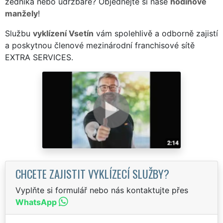
zedníka nebo údržbáře? Objednejte si naše
hodinové
manžely
!
Službu
vyklízení Vsetín
vám spolehlivě a odborně zajistí
a poskytnou členové mezinárodní franchisové sítě
EXTRA SERVICES.
CHCETE ZAJISTIT VYKLÍZECÍ SLUŽBY?
Vyplňte si formulář nebo nás kontaktujte přes
WhatsApp