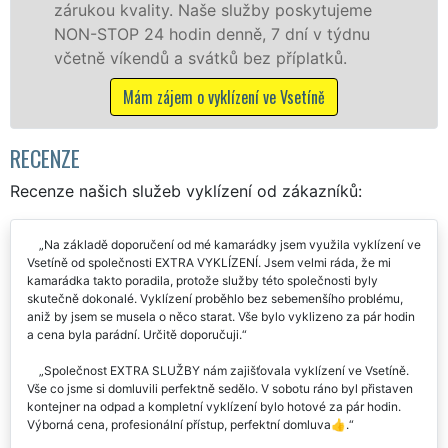
e
zárukou kvalitně odvedené práce, a to NON
STOP bez dalších příplatků.
Mám zájem o vyklízecí práce ve Vsetíně
RECENZE
Recenze našich služeb vyklízení od zákazníků:
Na základě doporučení od mé kamarádky jsem využila vyklízení ve
Vsetíně od společnosti EXTRA VYKLÍZENÍ. Jsem velmi ráda, že mi
kamarádka takto poradila, protože služby této společnosti byly
skutečně dokonalé. Vyklízení proběhlo bez sebemenšího problému,
aniž by jsem se musela o něco starat. Vše bylo vyklizeno za pár hodin
a cena byla parádní. Určitě doporučuji.
Společnost EXTRA SLUŽBY nám zajišťovala vyklízení ve Vsetíně.
Vše co jsme si domluvili perfektně sedělo. V sobotu ráno byl přistaven
kontejner na odpad a kompletní vyklízení bylo hotové za pár hodin.
Výborná cena, profesionální přístup, perfektní domluva👍.