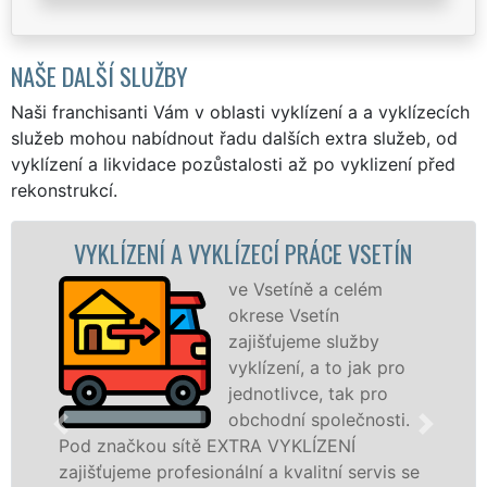
NAŠE DALŠÍ SLUŽBY
Naši franchisanti Vám v oblasti vyklízení a a vyklízecích
služeb mohou nabídnout řadu dalších extra služeb, od
vyklízení a likvidace pozůstalosti až po vyklizení před
rekonstrukcí.
N
VYKLÍZECÍ PRÁCE A SLUŽBY VSETÍN
Společnost EXTRA
VYKLÍZENÍ zajištuje
prostřednictvím
o
franchisových poboček
levné, přesto kvalitní a
.
profesionální vyklízecí prác
ve Vsetíně a okolí. Poskytujeme tuto službu
 se
jak fyzickým, tak právnickým osobám se