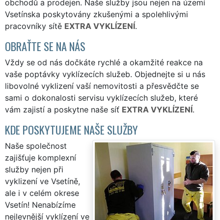
obchodů a prodejen. Naše služby jsou nejen na území
Vsetínska poskytovány zkušenými a spolehlivými
pracovníky sítě
EXTRA VYKLÍZENÍ
.
OBRAŤTE SE NA NÁS
Vždy se od nás dočkáte rychlé a okamžité reakce na
vaše poptávky vyklízecích služeb. Objednejte si u nás
libovolné vyklizení vaší nemovitosti a přesvědčte se
sami o dokonalosti servisu vyklízecích služeb, které
vám zajistí a poskytne naše síť
EXTRA VYKLÍZENÍ
.
KDE POSKYTUJEME NAŠE SLUŽBY
Naše společnost
zajišťuje komplexní
služby nejen při
vyklizení ve Vsetíně,
ale i v celém okrese
Vsetín! Nenabízíme
nejlevnější vyklízení ve