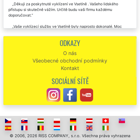
Děkuji za poskytnuté vyklízení ve Vsetíně . Vašeho lidského
přístupu si skutečně vážím. Určitě budu vaši firmu každému
doporučovat.
Vaše vyklízecí služby ve Vsetíně byly naprosto dokonalé. Moc
děkuji za vaši ochotu a slevu, kterou jste mi poskytli vzhledem k mé
finanční situaci. Jsem vám velmi vděčná, moc děkuji.
ODKAZY
U této společnosti jsem si objednala vyklízecí práce ve Vsetíně.
O nás
Skutečně naprostá spokojenost.
Všeobecné obchodní podmínky
Celý proces vyklízení ve Vsetíně byl proveden na jedničku. Tuto
Kontakt
společnost s názvem EXTRA VYKLÍZENÍ určitě doporučuju.
SOCIÁLNÍ SÍTĚ
Pokud budu ještě někdy něco vyklízet ve Vsetíně, rozhodně si opět
vyberou vás. Děkuju vám za vaši ochotu, za vaše rady a velmi lidský
přístup. Děkuju.
Když jsem předevčírem vyklízela dvě nemovitosti ve Vsetíně, na
základě kladných referencí jsem si vybrala společnost EXTRA
VYKLÍZENÍ. Že se bude jednat o profesionály jsem tak nějak počítala,
ale nasazení a ochota, se kterou jsem se setkala u pracovníků této
firmy my skutečně ohromila. Ve svém životě jsem už zažila spoustu
poskytovatelů služeb, ale ještě u nikoho jsem se nesetkala s tak
© 2006, 2026 RISS COMPANY, s.r.o. Všechna práva vyhrazena
velkým srdcem. Konkrétně by jsem chtěla poděkovat panu Václavovi,