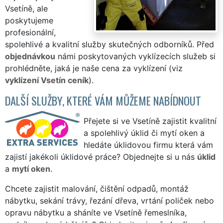
Vsetíně, ale
poskytujeme
profesionální,
spolehlivé a kvalitní služby skutečných odborníků. Před
objednávkou
námi poskytovaných vyklízecích služeb si
prohlédněte, jaká je naše cena za vyklízení (viz
vyklízení Vsetín ceník
).
DALŠÍ SLUŽBY, KTERÉ VÁM MŮŽEME NABÍDNOUT
Přejete si ve Vsetíně zajistit kvalitní
a spolehlivý úklid či mytí oken a
hledáte úklidovou firmu která vám
zajistí jakékoli úklidové práce? Objednejte si u nás
úklid
a
mytí oken
.
Chcete zajistit malování, čištění odpadů, montáž
nábytku, sekání trávy, řezání dřeva, vrtání poliček nebo
opravu nábytku a sháníte ve Vsetíně řemeslníka,