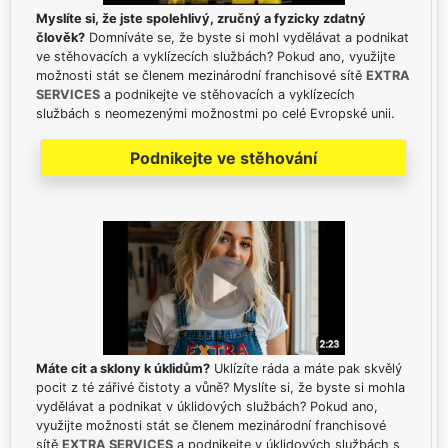
Myslíte si, že jste spolehlivý, zručný a fyzicky zdatný
člověk?
Domníváte se, že byste si mohl vydělávat a podnikat
ve stěhovacích a vyklízecích službách? Pokud ano, využijte
možnosti stát se členem mezinárodní franchisové sítě
EXTRA
SERVICES
a podnikejte ve stěhovacích a vyklízecích
službách s neomezenými možnostmi po celé Evropské unii.
Podnikejte ve stěhování
Máte cit a sklony k úklidům?
Uklízíte ráda a máte pak skvělý
pocit z té zářivé čistoty a vůně? Myslíte si, že byste si mohla
vydělávat a podnikat v úklidových službách? Pokud ano,
využijte možnosti stát se členem mezinárodní franchisové
sítě
EXTRA SERVICES
a podnikejte v úklidových službách s