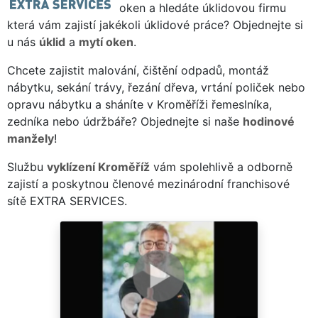
oken a hledáte úklidovou firmu
která vám zajistí jakékoli úklidové práce? Objednejte si
u nás
úklid
a
mytí oken
.
Chcete zajistit malování, čištění odpadů, montáž
nábytku, sekání trávy, řezání dřeva, vrtání poliček nebo
opravu nábytku a sháníte v Kroměříži řemeslníka,
zedníka nebo údržbáře? Objednejte si naše
hodinové
manžely
!
Službu
vyklízení Kroměříž
vám spolehlivě a odborně
zajistí a poskytnou členové mezinárodní franchisové
sítě EXTRA SERVICES.