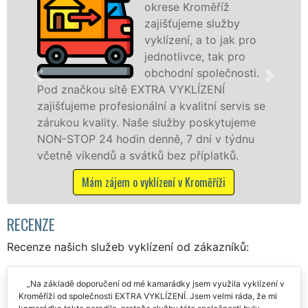
VYKLÍZENÍ zajištuje
y
prostřednictvím
k pro
franchisových poboček
ro
levné, přesto kvalitní a
osti.
profesionální vyklízecí p
v Kroměříži a okolí. Poskytujeme tuto sl
vis se
jak fyzickým, tak právnickým osobám se
jeme
zárukou kvalitně odvedené práce, a to 
ýdnu
STOP bez dalších příplatků.
.
Mám zájem o vyklízecí práce v Kroměříži
RECENZE
Recenze našich služeb vyklízení od zákazníků:
Na základě doporučení od mé kamarádky jsem využila vyklízení v
Kroměříži od společnosti EXTRA VYKLÍZENÍ. Jsem velmi ráda, že mi