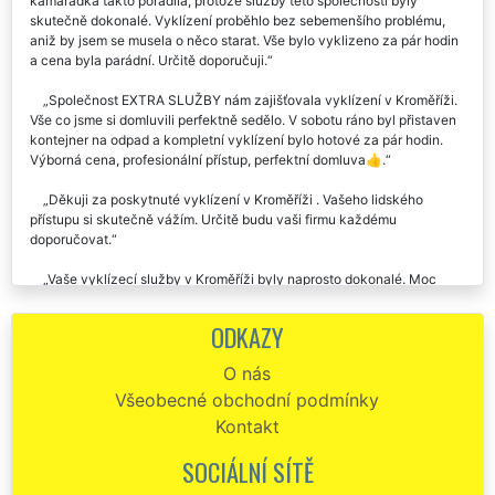
kamarádka takto poradila, protože služby této společnosti byly
skutečně dokonalé. Vyklízení proběhlo bez sebemenšího problému,
aniž by jsem se musela o něco starat. Vše bylo vyklizeno za pár hodin
a cena byla parádní. Určitě doporučuji.
Společnost EXTRA SLUŽBY nám zajišťovala vyklízení v Kroměříži.
Vše co jsme si domluvili perfektně sedělo. V sobotu ráno byl přistaven
kontejner na odpad a kompletní vyklízení bylo hotové za pár hodin.
Výborná cena, profesionální přístup, perfektní domluva👍.
Děkuji za poskytnuté vyklízení v Kroměříži . Vašeho lidského
přístupu si skutečně vážím. Určitě budu vaši firmu každému
doporučovat.
Vaše vyklízecí služby v Kroměříži byly naprosto dokonalé. Moc
děkuji za vaši ochotu a slevu, kterou jste mi poskytli vzhledem k mé
finanční situaci. Jsem vám velmi vděčná, moc děkuji.
ODKAZY
Celý proces vyklízení v Kroměříži byl proveden na jedničku. Tuto
O nás
společnost s názvem EXTRA VYKLÍZENÍ určitě doporučuju.
Všeobecné obchodní podmínky
Pokud budu ještě někdy něco vyklízet v Kroměříži, rozhodně si
Kontakt
opět vyberou vás. Děkuju vám za vaši ochotu, za vaše rady a velmi
lidský přístup. Děkuju.
SOCIÁLNÍ SÍTĚ