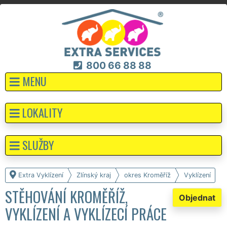
800 66 88 88
MENU
LOKALITY
SLUŽBY
Extra Vyklízení
Zlínský kraj
okres Kroměříž
Vyklízení
STĚHOVÁNÍ KROMĚŘÍŽ,
Objednat
VYKLÍZENÍ A VYKLÍZECÍ PRÁCE