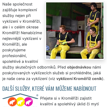
Naše společnost
zajišťuje komplexní
služby nejen při
vyklizení v Kroměříži,
ale i v celém okrese
Kroměříž! Nenabízíme
nejlevnější vyklízení v
Kroměříži, ale
poskytujeme
profesionální,
spolehlivé a kvalitní
služby skutečných odborníků. Před
objednávkou
námi
poskytovaných vyklízecích služeb si prohlédněte, jaká
je naše cena za vyklízení (viz
vyklízení Kroměříž ceník
).
DALŠÍ SLUŽBY, KTERÉ VÁM MŮŽEME NABÍDNOUT
Přejete si v Kroměříži zajistit
kvalitní a spolehlivý úklid či mytí