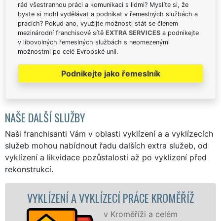
rád všestrannou práci a komunikaci s lidmi? Myslíte si, že
byste si mohl vydělávat a podnikat v řemeslných službách a
pracích? Pokud ano, využijte možnosti stát se členem
mezinárodní franchisové sítě
EXTRA SERVICES
a podnikejte
v libovolných řemeslných službách s neomezenými
možnostmi po celé Evropské unii.
Podnikejte jako řemeslník
NAŠE DALŠÍ SLUŽBY
Naši franchisanti Vám v oblasti vyklízení a a vyklízecích
služeb mohou nabídnout řadu dalších extra služeb, od
vyklízení a likvidace pozůstalosti až po vyklizení před
rekonstrukcí.
OMĚŘÍŽ
VYKLÍZECÍ PRÁCE A SLUŽBY KROMĚŘ
lém
Společnost EXTRA