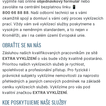
vyplníte náš online
objednávkový formulář
nebo
zavoláte na centrální bezplatnou linku
800 66 88 88
. Naši odborní technici se s vámi
okamžitě spojí a domluví s vámi celý proces vyklízecích
prací. Vždy vám své vyklízecí služby poskytneme s
vysokým a neměnným standardem, a to nejen v
Kroměříži, ale i na celém území Evropské unie.
OBRAŤTE SE NA NÁS
Zásluhou našich kvalifikovaných pracovníkům ze sítě
EXTRA VYKLÍZENÍ
o vás bude vždy kvalitně postaráno.
Prioritou našich vyklízecích služeb je rychlost,
spolehlivost a profesionální přístup. Pro fyzické i
právnické subjekty vyklízíme nemovitosti za naprosto
přehledných a jasných cenových podmínek na základě
ceníku vyklízecích služeb. Vyklízíme pro vás pod
kvalitní značkou
EXTRA VYKLÍZENÍ
.
KDE POSKYTUJEME NAŠE SLUŽBY