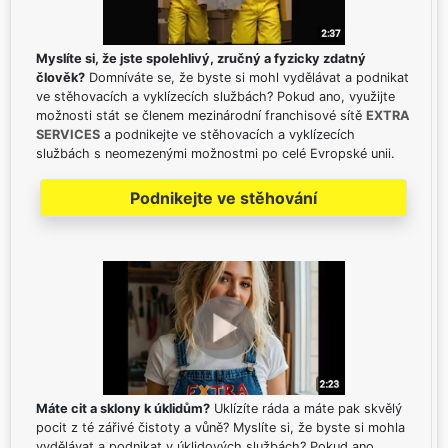
Myslíte si, že jste spolehlivý, zručný a fyzicky zdatný
člověk?
Domníváte se, že byste si mohl vydělávat a podnikat
ve stěhovacích a vyklízecích službách? Pokud ano, využijte
možnosti stát se členem mezinárodní franchisové sítě
EXTRA
SERVICES
a podnikejte ve stěhovacích a vyklízecích
službách s neomezenými možnostmi po celé Evropské unii.
Podnikejte ve stěhování
Máte cit a sklony k úklidům?
Uklízíte ráda a máte pak skvělý
pocit z té zářivé čistoty a vůně? Myslíte si, že byste si mohla
vydělávat a podnikat v úklidových službách? Pokud ano,