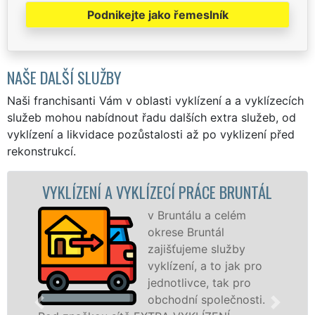
Podnikejte jako řemeslník
NAŠE DALŠÍ SLUŽBY
Naši franchisanti Vám v oblasti vyklízení a a vyklízecích
služeb mohou nabídnout řadu dalších extra služeb, od
vyklízení a likvidace pozůstalosti až po vyklizení před
rekonstrukcí.
ÁL
VYKLÍZECÍ PRÁCE A SLUŽBY BRUNTÁL
Společnost EXTRA
VYKLÍZENÍ zajištuje
prostřednictvím
o
franchisových poboček
levné, přesto kvalitní a
.
profesionální vyklízecí prác