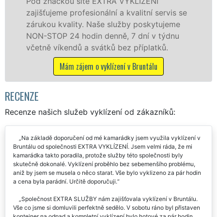
v Bruntálu a okolí. Poskytujeme tuto službu
 se
jak fyzickým, tak právnickým osobám se
e
zárukou kvalitně odvedené práce, a to NON
STOP bez dalších příplatků.
Mám zájem o vyklízecí práce v Bruntálu
RECENZE
Recenze našich služeb vyklízení od zákazníků:
Na základě doporučení od mé kamarádky jsem využila vyklízení v
Bruntálu od společnosti EXTRA VYKLÍZENÍ. Jsem velmi ráda, že mi
kamarádka takto poradila, protože služby této společnosti byly
skutečně dokonalé. Vyklízení proběhlo bez sebemenšího problému,
aniž by jsem se musela o něco starat. Vše bylo vyklizeno za pár hodin
a cena byla parádní. Určitě doporučuji.
Společnost EXTRA SLUŽBY nám zajišťovala vyklízení v Bruntálu.
Vše co jsme si domluvili perfektně sedělo. V sobotu ráno byl přistaven
kontejner na odpad a kompletní vyklízení bylo hotové za pár hodin.