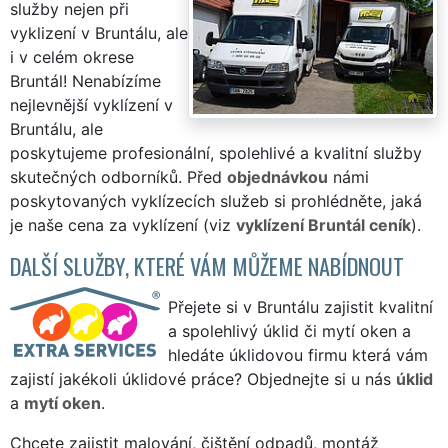
služby nejen při
vyklizení v Bruntálu, ale
i v celém okrese
Bruntál! Nenabízíme
nejlevnější vyklízení v
Bruntálu, ale
poskytujeme profesionální, spolehlivé a kvalitní služby
skutečných odborníků. Před
objednávkou
námi
poskytovaných vyklízecích služeb si prohlédněte, jaká
je naše cena za vyklízení (viz
vyklízení Bruntál ceník
).
DALŠÍ SLUŽBY, KTERÉ VÁM MŮŽEME NABÍDNOUT
Přejete si v Bruntálu zajistit kvalitní
a spolehlivý úklid či mytí oken a
hledáte úklidovou firmu která vám
zajistí jakékoli úklidové práce? Objednejte si u nás
úklid
a
mytí oken
.
Chcete zajistit malování, čištění odpadů, montáž