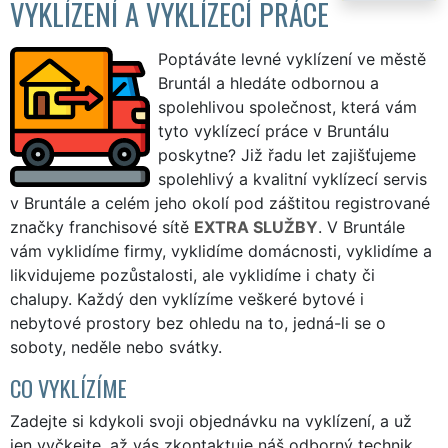
VYKLÍZENÍ A VYKLÍZECÍ PRÁCE
Poptáváte levné vyklízení ve městě
Bruntál a hledáte odbornou a
spolehlivou společnost, která vám
tyto vyklízecí práce v Bruntálu
poskytne? Již řadu let zajišťujeme
spolehlivý a kvalitní vyklízecí servis
v Bruntále a celém jeho okolí pod záštitou registrované
značky franchisové sítě
EXTRA SLUŽBY
. V Bruntále
vám vyklidíme firmy, vyklidíme domácnosti, vyklidíme a
likvidujeme pozůstalosti, ale vyklidíme i chaty či
chalupy. Každý den vyklízíme veškeré bytové i
nebytové prostory bez ohledu na to, jedná-li se o
soboty, neděle nebo svátky.
CO VYKLÍZÍME
Zadejte si kdykoli svoji objednávku na vyklízení, a už
jen vyčkejte, až vás zkontaktuje náš odborný technik,