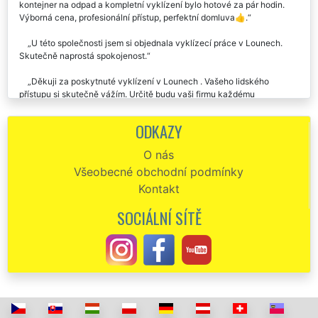
kontejner na odpad a kompletní vyklízení bylo hotové za pár hodin.
Výborná cena, profesionální přístup, perfektní domluva👍.
U této společnosti jsem si objednala vyklízecí práce v Lounech.
Skutečně naprostá spokojenost.
Děkuji za poskytnuté vyklízení v Lounech . Vašeho lidského
přístupu si skutečně vážím. Určitě budu vaši firmu každému
doporučovat.
ODKAZY
Vaše vyklízecí služby v Lounech byly naprosto dokonalé. Moc
děkuji za vaši ochotu a slevu, kterou jste mi poskytli vzhledem k mé
O nás
finanční situaci. Jsem vám velmi vděčná, moc děkuji.
Všeobecné obchodní podmínky
Celý proces vyklízení v Lounech byl proveden na jedničku. Tuto
Kontakt
společnost s názvem EXTRA VYKLÍZENÍ určitě doporučuju.
SOCIÁLNÍ SÍTĚ
Pokud budu ještě někdy něco vyklízet v Lounech, rozhodně si opět
vyberou vás. Děkuju vám za vaši ochotu, za vaše rady a velmi lidský
přístup. Děkuju.
Když jsem předevčírem vyklízela dvě nemovitosti v Lounech, na
základě kladných referencí jsem si vybrala společnost EXTRA
VYKLÍZENÍ. Že se bude jednat o profesionály jsem tak nějak počítala,
ale nasazení a ochota, se kterou jsem se setkala u pracovníků této