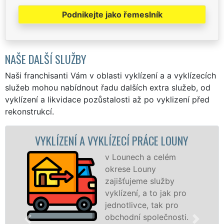
Podnikejte jako řemeslník
NAŠE DALŠÍ SLUŽBY
Naši franchisanti Vám v oblasti vyklízení a a vyklízecích
služeb mohou nabídnout řadu dalších extra služeb, od
vyklízení a likvidace pozůstalosti až po vyklizení před
rekonstrukcí.
VYKLÍZECÍ PRÁCE A SLUŽBY LOUNY
Společnost EXTRA
VYKLÍZENÍ zajištuje
prostřednictvím
franchisových poboček
levné, přesto kvalitní a
profesionální vyklízecí práce