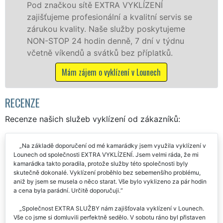
v Lounech a okolí. Poskytujeme tuto službu
e
jak fyzickým, tak právnickým osobám se
zárukou kvalitně odvedené práce, a to NON-
STOP bez dalších příplatků.
Mám zájem o vyklízecí práce v Lounech
RECENZE
Recenze našich služeb vyklízení od zákazníků:
Na základě doporučení od mé kamarádky jsem využila vyklízení v
Lounech od společnosti EXTRA VYKLÍZENÍ. Jsem velmi ráda, že mi
kamarádka takto poradila, protože služby této společnosti byly
skutečně dokonalé. Vyklízení proběhlo bez sebemenšího problému,
aniž by jsem se musela o něco starat. Vše bylo vyklizeno za pár hodin
a cena byla parádní. Určitě doporučuji.
Společnost EXTRA SLUŽBY nám zajišťovala vyklízení v Lounech.
Vše co jsme si domluvili perfektně sedělo. V sobotu ráno byl přistaven