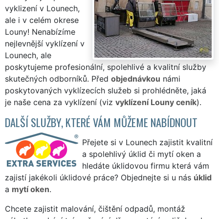
vyklizení v Lounech,
ale i v celém okrese
Louny! Nenabízíme
nejlevnější vyklízení v
Lounech, ale
poskytujeme profesionální, spolehlivé a kvalitní služby
skutečných odborníků. Před
objednávkou
námi
poskytovaných vyklízecích služeb si prohlédněte, jaká
je naše cena za vyklízení (viz
vyklízení Louny ceník
).
DALŠÍ SLUŽBY, KTERÉ VÁM MŮŽEME NABÍDNOUT
Přejete si v Lounech zajistit kvalitní
a spolehlivý úklid či mytí oken a
hledáte úklidovou firmu která vám
zajistí jakékoli úklidové práce? Objednejte si u nás
úklid
a
mytí oken
.
Chcete zajistit malování, čištění odpadů, montáž