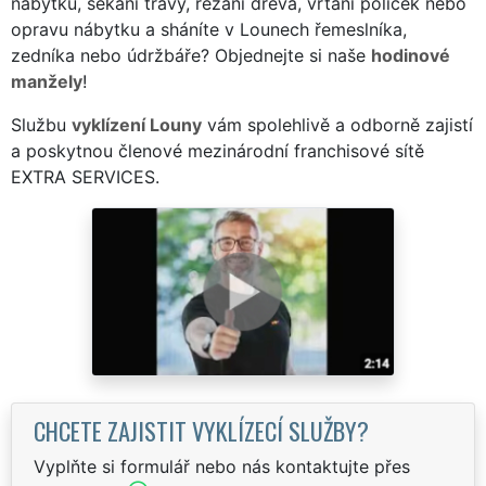
nábytku, sekání trávy, řezání dřeva, vrtání poliček nebo
opravu nábytku a sháníte v Lounech řemeslníka,
zedníka nebo údržbáře? Objednejte si naše
hodinové
manžely
!
Službu
vyklízení Louny
vám spolehlivě a odborně zajistí
a poskytnou členové mezinárodní franchisové sítě
EXTRA SERVICES.
CHCETE ZAJISTIT VYKLÍZECÍ SLUŽBY?
Vyplňte si formulář nebo nás kontaktujte přes