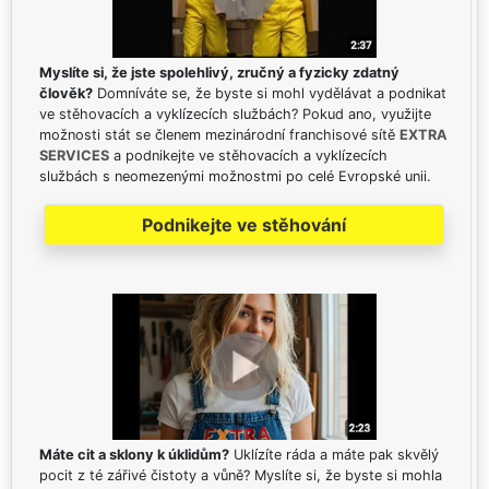
Myslíte si, že jste spolehlivý, zručný a fyzicky zdatný
člověk?
Domníváte se, že byste si mohl vydělávat a podnikat
ve stěhovacích a vyklízecích službách? Pokud ano, využijte
možnosti stát se členem mezinárodní franchisové sítě
EXTRA
SERVICES
a podnikejte ve stěhovacích a vyklízecích
službách s neomezenými možnostmi po celé Evropské unii.
Podnikejte ve stěhování
Máte cit a sklony k úklidům?
Uklízíte ráda a máte pak skvělý
pocit z té zářivé čistoty a vůně? Myslíte si, že byste si mohla