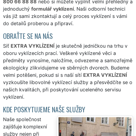
800 66 88 88
nebo si můžete vyplnit velmi přehledný a
jednoduchý
formulář vyklízení
. Naši odborní technici
vás již sami zkontaktují a celý proces vyklízení s vámi
do detailů proberou a připraví.
OBRAŤTE SE NA NÁS
Síť
EXTRA VYKLÍZENÍ
je skutečně jedničkou na trhu v
oboru vyklízecích prací. Veškeré vyklízené věci a
předměty vynosíme, naložíme, odvezeme a samozřejmě
ekologicky zlikvidujeme ve sběrných dvorech. Budeme
velmi potěšeni, pokud si s naší sítí
EXTRA VYKLÍZENÍ
vyzkoušíte libovolné vyklízecí služby a přesvědčíte se o
našich kvalitách, při poskytování uceleného servisu
vyklízení.
KDE POSKYTUJEME NAŠE SLUŽBY
Naše společnost
zajišťuje komplexní
služby nejen při