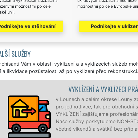
acích a vyklízecích službách s
úklidových službách s neomeze
zenými možnostmi po celé
možnostmi po celé Evropské uni
ké unii.
Podnikejte ve stěhování
Podnikejte v uklízen
ALŠÍ SLUŽBY
nchisanti Vám v oblasti vyklízení a a vyklízecích služeb mo
í a likvidace pozůstalosti až po vyklizení před rekonstrukcí
ZENÍ A VYKLÍZECÍ PRÁCE LOUNY
celém okrese Louny zajišťujeme služby vyklízení, a to jak
ivce, tak pro obchodní společnosti. Pod značkou sítě EXTRA
jišťujeme profesionální a kvalitní servis se zárukou kvality.
 poskytujeme NON-STOP 24 hodin denně, 7 dní v týdnu
dů a svátků bez příplatků.