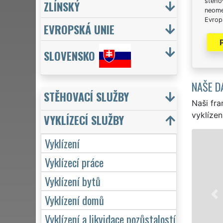
stěhov
ZLÍNSKÝ
neome
Evrops
EVROPSKÁ UNIE
SLOVENSKO
NAŠE D
STĚHOVACÍ SLUŽBY
Naši fra
vyklízen
VYKLÍZECÍ SLUŽBY
Vyklízení
VYKLÍ
Vyklízecí práce
v Lounech a 
pro jednotl
Vyklízení bytů
VYKLÍZENÍ za
Naše služby
Vyklízení domů
včetně víken
Vyklízení a likvidace pozůstalostí