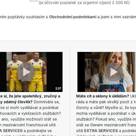
(je účtován poplatek za urgentní výjezd 2 500 Kč)
ním poptávky souhlasím s
Obchodními podmínkami
a jsem s nimi seznám
e si, že jste spolehlivý, zručný a
Máte cit a sklony k úklidům?
Ukl
ky zdatný člověk?
Domníváte se,
ráda a máte pak skvělý pocit z t
te si mohl vydělávat a podnikat
čistoty a vůně? Myslíte si, že by
hovacích a vyklízecích službách?
mohla vydělávat a podnikat v úk
ano, využijte možnosti stát se
službách? Pokud ano, využijte 
m mezinárodní franchisové sítě
stát se členem mezinárodní fran
A SERVICES
a podnikejte ve
sítě
EXTRA SERVICES
a podnike