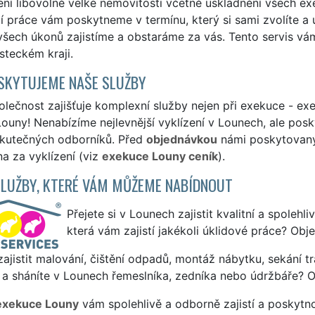
ení libovolně velké nemovitosti včetně uskladnění všech e
í práce vám poskytneme v termínu, který si sami zvolíte a u
všech úkonů zajistíme a obstaráme za vás. Tento servis 
steckém kraji.
SKYTUJEME NAŠE SLUŽBY
lečnost zajišťuje komplexní služby nejen při exekuce - exe
ouny! Nenabízíme nejlevnější vyklízení v Lounech, ale posky
skutečných odborníků. Před
objednávkou
námi poskytovanýc
a za vyklízení (viz
exekuce Louny ceník
).
SLUŽBY, KTERÉ VÁM MŮŽEME NABÍDNOUT
Přejete si v Lounech zajistit kvalitní a spolehl
která vám zajistí jakékoli úklidové práce? Obj
ajistit malování, čištění odpadů, montáž nábytku, sekání tr
 a sháníte v Lounech řemeslníka, zedníka nebo údržbáře? O
exekuce Louny
vám spolehlivě a odborně zajistí a poskytn