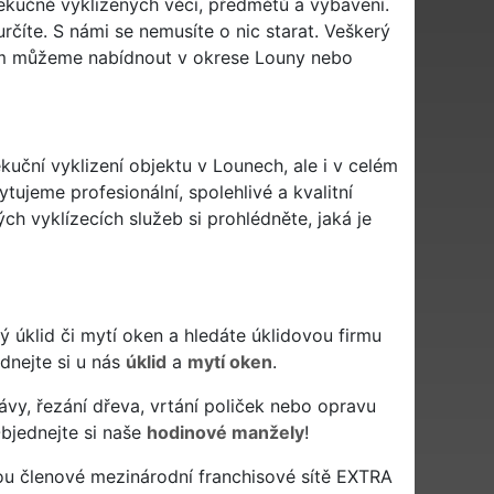
xekučně vyklizených věcí, předmětů a vybavení.
rčíte. S námi se nemusíte o nic starat. Veškerý
vám můžeme nabídnout v okrese Louny nebo
kuční vyklizení objektu v Lounech, ale i v celém
tujeme profesionální, spolehlivé a kvalitní
h vyklízecích služeb si prohlédněte, jaká je
ivý úklid či mytí oken a hledáte úklidovou firmu
ednejte si u nás
úklid
a
mytí oken
.
ávy, řezání dřeva, vrtání poliček nebo opravu
bjednejte si naše
hodinové manžely
!
ou členové mezinárodní franchisové sítě EXTRA