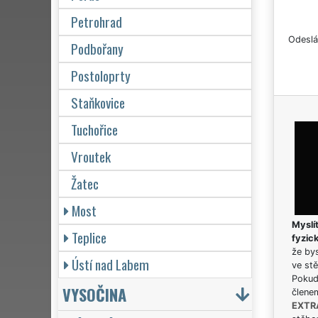
Petrohrad
Odeslá
Podbořany
Postoloprty
Staňkovice
Tuchořice
Vroutek
Žatec
Most
Myslít
Teplice
fyzic
že bys
Ústí nad Labem
ve stě
Pokud 
VYSOČINA
člene
EXTR