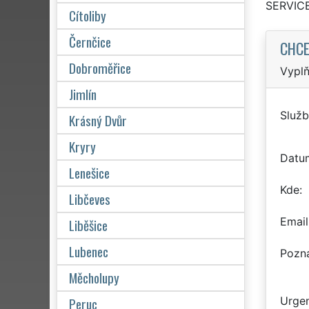
SERVICE
Cítoliby
Černčice
CHCE
Dobroměřice
Vyplň
Jimlín
Služb
Krásný Dvůr
Kryry
Datu
Lenešice
Kde
Libčeves
Email
Liběšice
Lubenec
Pozn
Měcholupy
Peruc
Urgen