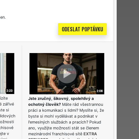
en.
ízíte
Jste zručný, šikovný, spolehlivý a
é zářivé
ochotný člověk?
Máte rád všestrannou
ste si
práci a komunikaci s lidmi? Myslíte si, že
lidových
byste si mohl vydělávat a podnikat v
možnosti
řemeslných službách a pracích? Pokud
chisové
ano, využijte možnosti stát se členem
jte v
mezinárodní franchisové sítě
EXTRA