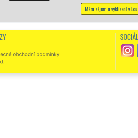
Mám zájem o vyklízení v Lounech
ZY
SOCIÁL
ecné obchodní podmínky
kt