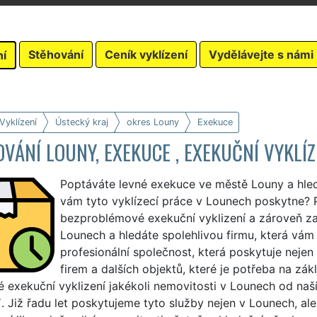
Stěhování
Ceník vyklízení
Vydělávejte s námi
ní
Vyklízení
Ústecký kraj
okres Louny
Exekuce
VÁNÍ LOUNY, EXEKUCE , EXEKUČNÍ VYKLÍZ
Poptáváte levné exekuce ve městě Louny a hled
vám tyto vyklízecí práce v Lounech poskytne? P
bezproblémové exekuční vyklizení a zároveň zaj
Lounech a hledáte spolehlivou firmu, která vám 
profesionální společnost, která poskytuje neje
firem a dalších objektů, které je potřeba na zák
é exekuční vyklizení jakékoli nemovitosti v Lounech od naš
Y
. Již řadu let poskytujeme tyto služby nejen v Lounech, al