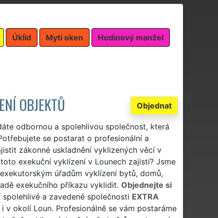
Úklid
Mytí oken
Hodinový manžel
ENÍ OBJEKTŮ
Objednat
áte odbornou a spolehlivou společnost, která
otřebujete se postarat o profesionální a
istit zákonné uskladnění vyklizených věcí v
toto exekuční vyklízení v Lounech zajistí? Jsme
n exekutorským úřadům vyklízení bytů, domů,
ladě exekučního příkazu vyklidit.
Objednejte si
í spolehlivé a zavedené společnosti
EXTRA
e i v okolí Loun. Profesionálně se vám postaráme