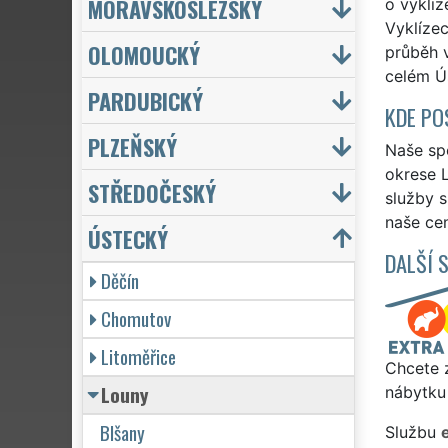
MORAVSKOSLEZSKÝ
o vykliz
Vyklízec
OLOMOUCKÝ
průběh 
celém Ú
PARDUBICKÝ
KDE PO
PLZEŇSKÝ
Naše spo
okrese L
STŘEDOČESKÝ
služby 
naše cen
ÚSTECKÝ
DALŠÍ 
Děčín
Chomutov
Litoměřice
Chcete z
Louny
nábytku
Blšany
Službu