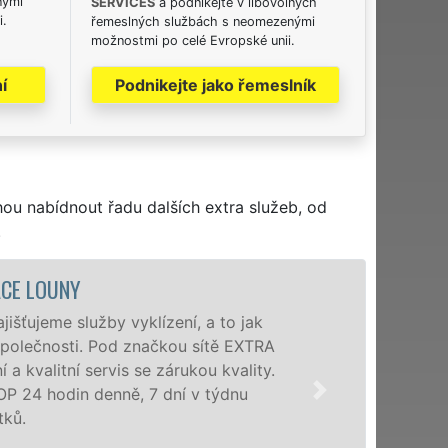
nými
SERVICES
a podnikejte v libovolných
i.
řemeslných službách s neomezenými
možnostmi po celé Evropské unii.
í
Podnikejte jako řemeslník
hou nabídnout řadu dalších extra služeb, od
.
VYKLÍZ
Společnost EXTRA V
poboček levné, přes
okolí. Poskytujeme
zárukou kvalitně o