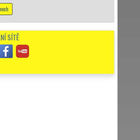
Mám zá
NÍ SÍTĚ