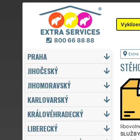
Vyklíze
800 66 88 88
PRAHA
Extra 
STĚHO
JIHOČESKÝ
JIHOMORAVSKÝ
KARLOVARSKÝ
KRÁLOVÉHRADECKÝ
LIBERECKÝ
libovoln
SLUŽB