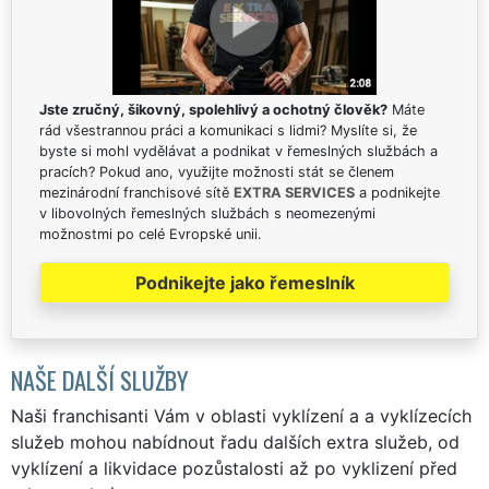
Jste zručný, šikovný, spolehlivý a ochotný člověk?
Máte
rád všestrannou práci a komunikaci s lidmi? Myslíte si, že
byste si mohl vydělávat a podnikat v řemeslných službách a
pracích? Pokud ano, využijte možnosti stát se členem
mezinárodní franchisové sítě
EXTRA SERVICES
a podnikejte
v libovolných řemeslných službách s neomezenými
možnostmi po celé Evropské unii.
Podnikejte jako řemeslník
NAŠE DALŠÍ SLUŽBY
Naši franchisanti Vám v oblasti vyklízení a a vyklízecích
služeb mohou nabídnout řadu dalších extra služeb, od
vyklízení a likvidace pozůstalosti až po vyklizení před