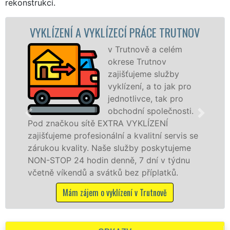
rekonstrukcí.
ENÍ A VYKLÍZECÍ PRÁCE TRUTNOV
VYKLÍZE
v Trutnově a celém
okrese Trutnov
zajišťujeme služby
vyklízení, a to jak pro
jednotlivce, tak pro
obchodní společnosti.
čkou sítě EXTRA VYKLÍZENÍ
v Trutnově
eme profesionální a kvalitní servis se
jak fyzick
 kvality. Naše služby poskytujeme
zárukou kv
P 24 hodin denně, 7 dní v týdnu
STOP bez d
íkendů a svátků bez příplatků.
Mám z
Mám zájem o vyklízení v Trutnově