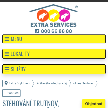
800 66 88 88
MENU
LOKALITY
SLUŽBY
Extra Vyklízení
Královéhradecký kraj
okres Trutnov
Exekuce
STĚHOVÁNÍ TRUTNOV,
Objednat