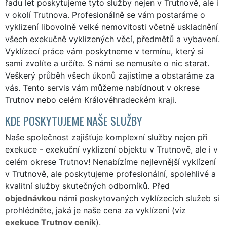
řadu let poskytujeme tyto služby nejen v Trutnově, ale i
v okolí Trutnova. Profesionálně se vám postaráme o
vyklizení libovolně velké nemovitosti včetně uskladnění
všech exekučně vyklizených věcí, předmětů a vybavení.
Vyklízecí práce vám poskytneme v termínu, který si
sami zvolíte a určíte. S námi se nemusíte o nic starat.
Veškerý průběh všech úkonů zajistíme a obstaráme za
vás. Tento servis vám můžeme nabídnout v okrese
Trutnov nebo celém Královéhradeckém kraji.
KDE POSKYTUJEME NAŠE SLUŽBY
Naše společnost zajišťuje komplexní služby nejen při
exekuce - exekuční vyklizení objektu v Trutnově, ale i v
celém okrese Trutnov! Nenabízíme nejlevnější vyklízení
v Trutnově, ale poskytujeme profesionální, spolehlivé a
kvalitní služby skutečných odborníků. Před
objednávkou
námi poskytovaných vyklízecích služeb si
prohlédněte, jaká je naše cena za vyklízení (viz
exekuce Trutnov ceník
).