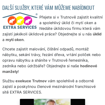
DALŠÍ SLUŽBY, KTERÉ VÁM MŮŽEME NABÍDNOUT
Přejete si v Trutnově zajistit kvalitní
a spolehlivý úklid či mytí oken a
hledáte úklidovou firmu která vám
zajistí jakékoli úklidové práce? Objednejte si u nás
úklid
a
mytí oken
.
Chcete zajistit malování, čištění odpadů, montáž
nábytku, sekání trávy, řezání dřeva, vrtání poliček nebo
opravu nábytku a sháníte v Trutnově řemeslníka,
zedníka nebo údržbáře? Objednejte si naše
hodinové
manžely
!
Službu
exekuce Trutnov
vám spolehlivě a odborně
zajistí a poskytnou členové mezinárodní franchisové
sítě EXTRA SERVICES.