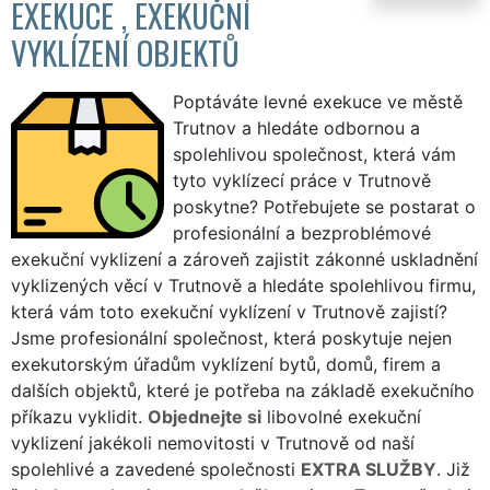
EXEKUCE , EXEKUČNÍ
VYKLÍZENÍ OBJEKTŮ
Poptáváte levné exekuce ve městě
Trutnov a hledáte odbornou a
spolehlivou společnost, která vám
tyto vyklízecí práce v Trutnově
poskytne? Potřebujete se postarat o
profesionální a bezproblémové
exekuční vyklizení a zároveň zajistit zákonné uskladnění
vyklizených věcí v Trutnově a hledáte spolehlivou firmu,
která vám toto exekuční vyklízení v Trutnově zajistí?
Jsme profesionální společnost, která poskytuje nejen
exekutorským úřadům vyklízení bytů, domů, firem a
dalších objektů, které je potřeba na základě exekučního
příkazu vyklidit.
Objednejte si
libovolné exekuční
vyklizení jakékoli nemovitosti v Trutnově od naší
spolehlivé a zavedené společnosti
EXTRA SLUŽBY
. Již