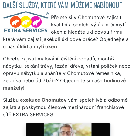
DALŠÍ SLUŽBY, KTERÉ VÁM MŮŽEME NABÍDNOUT
Přejete si v Chomutově zajistit
kvalitní a spolehlivý úklid či mytí
oken a hledáte úklidovou firmu
která vám zajistí jakékoli úklidové práce? Objednejte si
u nás
úklid
a
mytí oken
.
Chcete zajistit malování, čištění odpadů, montáž
nábytku, sekání trávy, řezání dřeva, vrtání poliček nebo
opravu nábytku a sháníte v Chomutově řemeslníka,
zedníka nebo údržbáře? Objednejte si naše
hodinové
manžely
!
Službu
exekuce Chomutov
vám spolehlivě a odborně
zajistí a poskytnou členové mezinárodní franchisové
sítě EXTRA SERVICES.