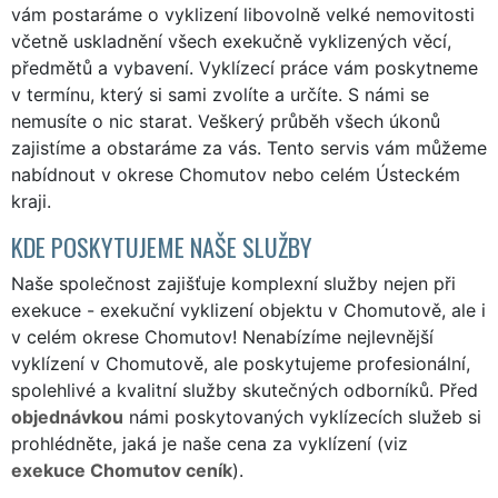
vám postaráme o vyklizení libovolně velké nemovitosti
včetně uskladnění všech exekučně vyklizených věcí,
předmětů a vybavení. Vyklízecí práce vám poskytneme
v termínu, který si sami zvolíte a určíte. S námi se
nemusíte o nic starat. Veškerý průběh všech úkonů
zajistíme a obstaráme za vás. Tento servis vám můžeme
nabídnout v okrese Chomutov nebo celém Ústeckém
kraji.
KDE POSKYTUJEME NAŠE SLUŽBY
Naše společnost zajišťuje komplexní služby nejen při
exekuce - exekuční vyklizení objektu v Chomutově, ale i
v celém okrese Chomutov! Nenabízíme nejlevnější
vyklízení v Chomutově, ale poskytujeme profesionální,
spolehlivé a kvalitní služby skutečných odborníků. Před
objednávkou
námi poskytovaných vyklízecích služeb si
prohlédněte, jaká je naše cena za vyklízení (viz
exekuce Chomutov ceník
).