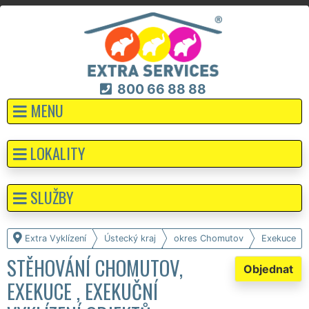
800 66 88 88
MENU
LOKALITY
SLUŽBY
Extra Vyklízení
Ústecký kraj
okres Chomutov
Exekuce
STĚHOVÁNÍ CHOMUTOV,
Objednat
EXEKUCE , EXEKUČNÍ