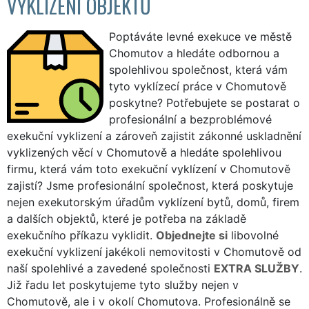
VYKLÍZENÍ OBJEKTŮ
Poptáváte levné exekuce ve městě
Chomutov a hledáte odbornou a
spolehlivou společnost, která vám
tyto vyklízecí práce v Chomutově
poskytne? Potřebujete se postarat o
profesionální a bezproblémové
exekuční vyklizení a zároveň zajistit zákonné uskladnění
vyklizených věcí v Chomutově a hledáte spolehlivou
firmu, která vám toto exekuční vyklízení v Chomutově
zajistí? Jsme profesionální společnost, která poskytuje
nejen exekutorským úřadům vyklízení bytů, domů, firem
a dalších objektů, které je potřeba na základě
exekučního příkazu vyklidit.
Objednejte si
libovolné
exekuční vyklizení jakékoli nemovitosti v Chomutově od
naší spolehlivé a zavedené společnosti
EXTRA SLUŽBY
.
Již řadu let poskytujeme tyto služby nejen v
Chomutově, ale i v okolí Chomutova. Profesionálně se