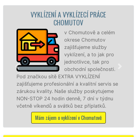
YKLÍZENÍ A VYKLÍZECÍ PRÁCE
VYKLÍZE
CHOMUTOV
v Chomutově a celém
okrese Chomutov
zajišťujeme služby
vyklízení, a to jak pro
jednotlivce, tak pro
v Chomutov
obchodní společnosti.
službu jak
čkou sítě EXTRA VYKLÍZENÍ
osobám se 
eme profesionální a kvalitní servis se
práce, a t
 kvality. Naše služby poskytujeme
P 24 hodin denně, 7 dní v týdnu
Mám zá
íkendů a svátků bez příplatků.
Mám zájem o vyklízení v Chomutově