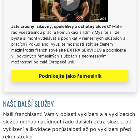
Jste zručný, šikovný, spolehlivý a ochotný člověk?
Máte
rád všestrannou práci a komunikaci s lidmi? Myslíte si, že
byste si mohl vydělávat a podnikat v řemeslných službách a
pracích? Pokud ano, využijte možnosti stát se členem
mezinárodní franchisové sítě
EXTRA SERVICES
a podnikejte
v libovolných řemeslných službách s neomezenými
možnostmi po celé Evropské unii.
Podnikejte jako řemeslník
NAŠE DALŠÍ SLUŽBY
Naši franchisanti Vám v oblasti vyklízení a a vyklízecích
služeb mohou nabídnout řadu dalších extra služeb, od
vyklízení a likvidace pozůstalosti až po vyklizení před
rekonstrukcí.