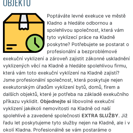
OBJEKTŮ
Poptáváte levné exekuce ve městě
Kladno a hledáte odbornou a
spolehlivou společnost, která vám
tyto vyklízecí práce na Kladně
poskytne? Potřebujete se postarat o
profesionální a bezproblémové
exekuční vyklizení a zároveň zajistit zákonné uskladnění
vyklizených věcí na Kladně a hledáte spolehlivou firmu,
která vám toto exekuční vyklízení na Kladně zajistí?
Jsme profesionální společnost, která poskytuje nejen
exekutorským úřadům vyklízení bytů, domů, firem a
dalších objektů, které je potřeba na základě exekučního
příkazu vyklidit.
Objednejte si
libovolné exekuční
vyklizení jakékoli nemovitosti na Kladně od naší
spolehlivé a zavedené společnosti
EXTRA SLUŽBY
. Již
řadu let poskytujeme tyto služby nejen na Kladně, ale i v
okolí Kladna. Profesionálně se vám postaráme o