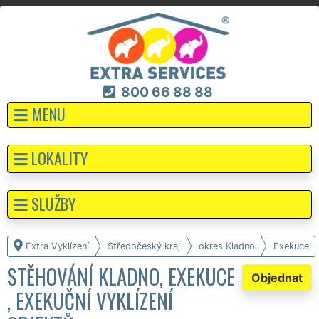
800 66 88 88
MENU
LOKALITY
SLUŽBY
Extra Vyklízení
Středočeský kraj
okres Kladno
Exekuce
STĚHOVÁNÍ KLADNO, EXEKUCE
Objednat
, EXEKUČNÍ VYKLÍZENÍ