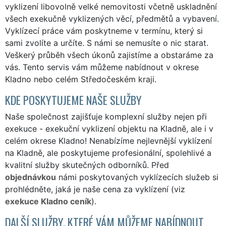
vyklizení libovolně velké nemovitosti včetně uskladnění
všech exekučně vyklizených věcí, předmětů a vybavení.
Vyklízecí práce vám poskytneme v termínu, který si
sami zvolíte a určíte. S námi se nemusíte o nic starat.
Veškerý průběh všech úkonů zajistíme a obstaráme za
vás. Tento servis vám můžeme nabídnout v okrese
Kladno nebo celém Středočeském kraji.
KDE POSKYTUJEME NAŠE SLUŽBY
Naše společnost zajišťuje komplexní služby nejen při
exekuce - exekuční vyklizení objektu na Kladně, ale i v
celém okrese Kladno! Nenabízíme nejlevnější vyklízení
na Kladně, ale poskytujeme profesionální, spolehlivé a
kvalitní služby skutečných odborníků. Před
objednávkou
námi poskytovaných vyklízecích služeb si
prohlédněte, jaká je naše cena za vyklízení (viz
exekuce Kladno ceník
).
DALŠÍ SLUŽBY, KTERÉ VÁM MŮŽEME NABÍDNOUT