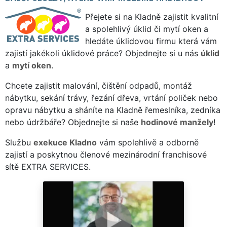
Přejete si na Kladně zajistit kvalitní
a spolehlivý úklid či mytí oken a
hledáte úklidovou firmu která vám
zajistí jakékoli úklidové práce? Objednejte si u nás
úklid
a
mytí oken
.
Chcete zajistit malování, čištění odpadů, montáž
nábytku, sekání trávy, řezání dřeva, vrtání poliček nebo
opravu nábytku a sháníte na Kladně řemeslníka, zedníka
nebo údržbáře? Objednejte si naše
hodinové manžely
!
Službu
exekuce Kladno
vám spolehlivě a odborně
zajistí a poskytnou členové mezinárodní franchisové
sítě EXTRA SERVICES.