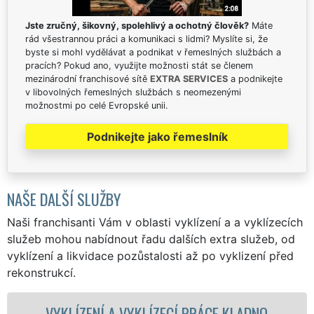
Jste zručný, šikovný, spolehlivý a ochotný člověk?
Máte
rád všestrannou práci a komunikaci s lidmi? Myslíte si, že
byste si mohl vydělávat a podnikat v řemeslných službách a
pracích? Pokud ano, využijte možnosti stát se členem
mezinárodní franchisové sítě
EXTRA SERVICES
a podnikejte
v libovolných řemeslných službách s neomezenými
možnostmi po celé Evropské unii.
Podnikejte jako řemeslník
NAŠE DALŠÍ SLUŽBY
Naši franchisanti Vám v oblasti vyklízení a a vyklízecích
služeb mohou nabídnout řadu dalších extra služeb, od
vyklízení a likvidace pozůstalosti až po vyklizení před
rekonstrukcí.
NÍ A VYKLÍZECÍ PRÁCE KLADNO
VYKLÍZEC