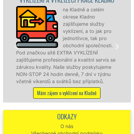
na Kladně a celém
okrese Kladno
zajišťujeme služby
vyklízení, a to jak pro
jednotlivce, tak pro
obchodní společnosti.
ou sítě EXTRA VYKLÍZENÍ
na Kladně a o
 profesionální a kvalitní servis se
jak fyzickým
ality. Naše služby poskytujeme
zárukou kval
24 hodin denně, 7 dní v týdnu
STOP bez dalš
endů a svátků bez příplatků.
Mám záj
ám zájem o vyklízení na Kladně
ODKAZY
O nás
Všeobecné obchodní podmínky