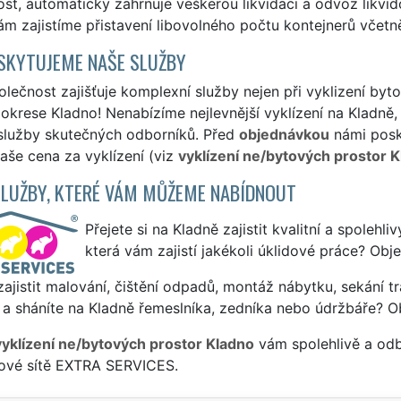
st, automaticky zahrnuje veškerou likvidaci a odvoz likvid
m zajistíme přistavení libovolného počtu kontejnerů včetn
SKYTUJEME NAŠE SLUŽBY
lečnost zajišťuje komplexní služby nejen při vyklizení byt
okrese Kladno! Nenabízíme nejlevnější vyklízení na Kladně, 
 služby skutečných odborníků. Před
objednávkou
námi posky
naše cena za vyklízení (viz
vyklízení ne/bytových prostor K
SLUŽBY, KTERÉ VÁM MŮŽEME NABÍDNOUT
Přejete si na Kladně zajistit kvalitní a spolehl
která vám zajistí jakékoli úklidové práce? Obj
ajistit malování, čištění odpadů, montáž nábytku, sekání tr
a sháníte na Kladně řemeslníka, zedníka nebo údržbáře? O
vyklízení ne/bytových prostor Kladno
vám spolehlivě a odb
sové sítě EXTRA SERVICES.