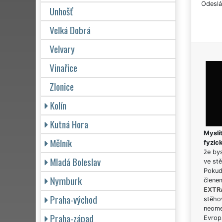
Odeslá
Unhošť
Velká Dobrá
Velvary
Vinařice
Zlonice
Kolín
Kutná Hora
Myslít
Mělník
fyzic
že bys
Mladá Boleslav
ve stě
Pokud 
Nymburk
člene
EXTR
Praha-východ
stěhov
neome
Praha-západ
Evrops