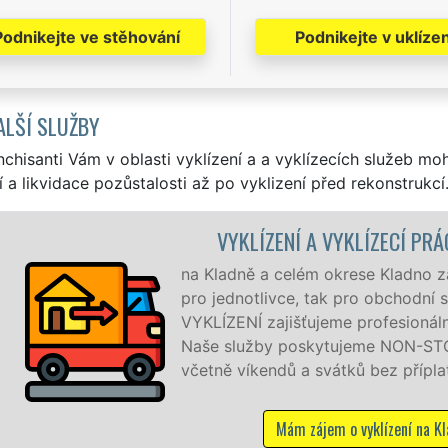
Podnikejte ve stěhování
Podnikejte v uklízen
ALŠÍ SLUŽBY
nchisanti Vám v oblasti vyklízení a a vyklízecích služeb mo
í a likvidace pozůstalosti až po vyklizení před rekonstrukcí
A VYKLÍZECÍ PRÁCE KLADNO
 okrese Kladno zajišťujeme služby vyklízení, a to jak
 tak pro obchodní společnosti. Pod značkou sítě EXTRA
jeme profesionální a kvalitní servis se zárukou kvality.
ytujeme NON-STOP 24 hodin denně, 7 dní v týdnu
svátků bez příplatků.
ájem o vyklízení na Kladně