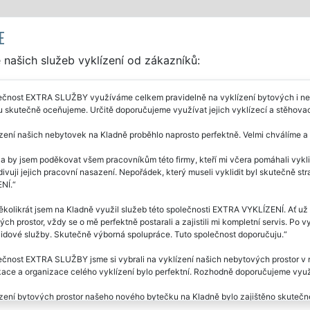
E
našich služeb vyklízení od zákazníků:
čnost EXTRA SLUŽBY využíváme celkem pravidelně na vyklízení bytových i nebyt
itu skutečně oceňujeme. Určitě doporučujeme využívat jejich vyklízecí a stěhovac
zení našich nebytovek na Kladně proběhlo naprosto perfektně. Velmi chválíme a
a by jsem poděkovat všem pracovníkům této firmy, kteří mi včera pomáhali vykli
divuji jejich pracovní nasazení. Nepořádek, který museli vyklidit byl skutečně s
NÍ.
ěkolikrát jsem na Kladně využil služeb této společnosti EXTRA VYKLÍZENÍ. Ať už 
ch prostor, vždy se o mě perfektně postarali a zajistili mi kompletní servis. Po v
lidové služby. Skutečně výborná spolupráce. Tuto společnost doporučuju.
ečnost EXTRA SLUŽBY jsme si vybrali na vyklízení našich nebytových prostor v
ace a organizace celého vyklízení bylo perfektní. Rozhodně doporučujeme využí
zení bytových prostor našeho nového bytečku na Kladně bylo zajištěno skutečně
ků této firmy. Cena byla přesně taková, jak jsme se na začátku domluvili. Dopo