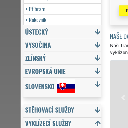
Příbram
Rakovník
ÚSTECKÝ
NAŠE D
VYSOČINA
Naši fra
vyklízen
ZLÍNSKÝ
VYKLÍZENÍ 
EVROPSKÁ UNIE
na Kladně a celém
SLOVENSKO
pro jednotlivce,
VYKLÍZENÍ zajišťu
Naše služby posk
včetně víkendů a 
STĚHOVACÍ SLUŽBY
VYKLÍZECÍ SLUŽBY
Mám z