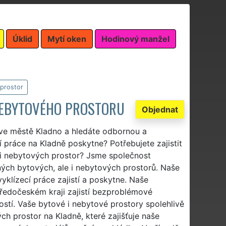
Úklid
Mytí oken
Hodinový manžel
 prostor
 NEBYTOVÉHO PROSTORU
Objednat
 ve městě Kladno a hledáte odbornou a
í práce na Kladně poskytne? Potřebujete zajistit
 či nebytových prostor? Jsme společnost
lných bytových, ale i nebytových prostorů. Naše
yklízecí práce zajistí a poskytne. Naše
edočeském kraji zajistí bezproblémové
ostí. Vaše bytové i nebytové prostory spolehlivě
h prostor na Kladně, které zajišťuje naše