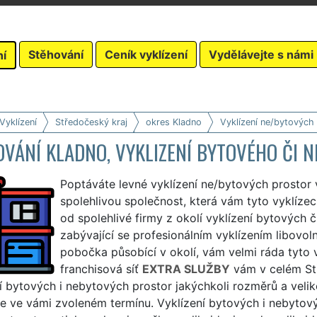
Stěhování
Ceník vyklízení
Vydělávejte s námi
ní
Vyklízení
Středočeský kraj
okres Kladno
Vyklízení ne/bytových
OVÁNÍ KLADNO, VYKLIZENÍ BYTOVÉHO ČI
Poptáváte levné vyklízení ne/bytových prostor
spolehlivou společnost, která vám tyto vyklízec
od spolehlivé firmy z okolí vyklízení bytových
zabývající se profesionálním vyklízením libovo
pobočka působící v okolí, vám velmi ráda tyto v
franchisová síť
EXTRA SLUŽBY
vám v celém Stř
í bytových i nebytových prostor jakýchkoli rozměrů a velik
e ve vámi zvoleném termínu. Vyklízení bytových i nebytovýc