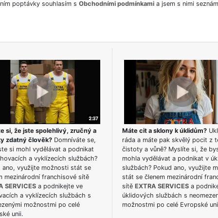
ním poptávky souhlasím s
Obchodními podmínkami
a jsem s nimi seznám
e si, že jste spolehlivý, zručný a
Máte cit a sklony k úklidům?
Ukl
ky zdatný člověk?
Domníváte se,
ráda a máte pak skvělý pocit z t
te si mohl vydělávat a podnikat
čistoty a vůně? Myslíte si, že by
hovacích a vyklízecích službách?
mohla vydělávat a podnikat v úk
ano, využijte možnosti stát se
službách? Pokud ano, využijte 
m mezinárodní franchisové sítě
stát se členem mezinárodní fran
A SERVICES
a podnikejte ve
sítě
EXTRA SERVICES
a podnike
acích a vyklízecích službách s
úklidových službách s neomeze
zenými možnostmi po celé
možnostmi po celé Evropské uni
ké unii.