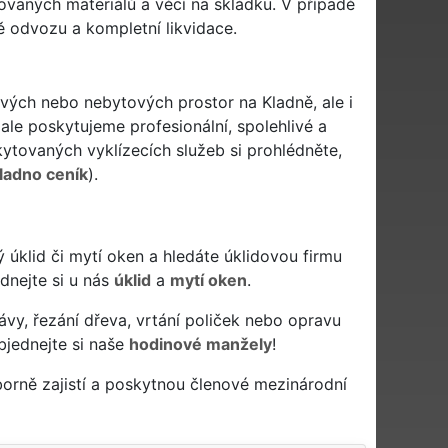
ovaných materiálů a věcí na skládku. V případě
ě odvozu a kompletní likvidace.
ových nebo nebytových prostor na Kladně, ale i
ale poskytujeme profesionální, spolehlivé a
tovaných vyklízecích služeb si prohlédněte,
ladno ceník
).
ivý úklid či mytí oken a hledáte úklidovou firmu
ednejte si u nás
úklid
a
mytí oken
.
ávy, řezání dřeva, vrtání poliček nebo opravu
bjednejte si naše
hodinové manžely
!
orně zajistí a poskytnou členové mezinárodní