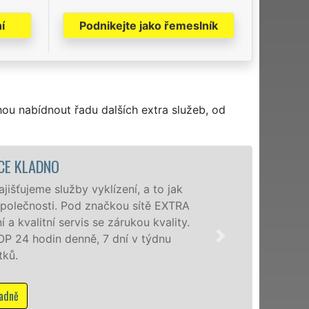
í
Podnikejte jako řemeslník
hou nabídnout řadu dalších extra služeb, od
.
VYKLÍZECÍ P
Společnost EXTRA VYKLÍZ
poboček levné, přesto kv
okolí. Poskytujeme tuto
zárukou kvalitně odvede
Mám zájem o 