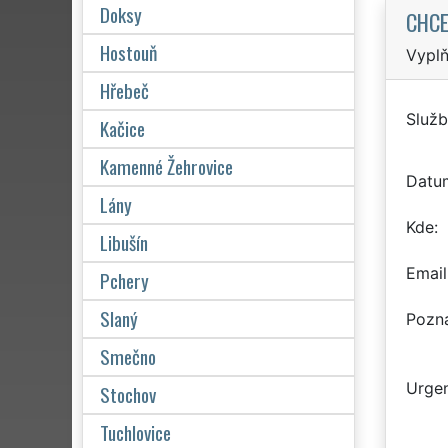
Doksy
CHCE
Hostouň
Vyplň
Hřebeč
Služb
Kačice
Kamenné Žehrovice
Datu
Lány
Kde
Libušín
Email
Pchery
Slaný
Pozn
Smečno
Urgen
Stochov
Tuchlovice