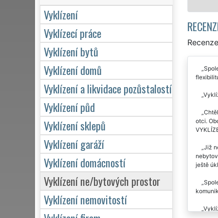
Vyklízení
RECENZ
Vyklízecí práce
Recenze 
Vyklízení bytů
Vyklízení domů
Spole
flexibil
Vyklízení a likvidace pozůstalostí
Vyklí
Vyklízení půd
Chtěl
otci. Ob
Vyklízení sklepů
VYKLÍZE
Vyklízení garáží
Již n
nebytový
Vyklízení domácností
ještě úk
Vyklízení ne/bytových prostor
Spol
komunik
Vyklízení nemovitostí
Vyklí
Vyklízení firem
pracovní