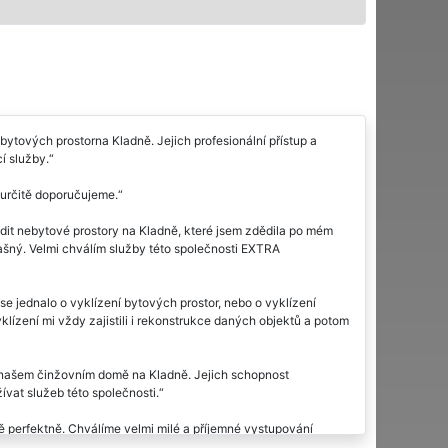
ových prostorna Kladně. Jejich profesionální přístup a
í služby.
 určitě doporučujeme.
dit nebytové prostory na Kladně, které jsem zdědila po mém
trašný. Velmi chválím služby této společnosti EXTRA
se jednalo o vyklízení bytových prostor, nebo o vyklízení
yklízení mi vždy zajistili i rekonstrukce daných objektů a potom
 našem činžovním domě na Kladně. Jejich schopnost
vat služeb této společnosti.
 perfektně. Chválíme velmi milé a příjemné vystupování
ručujeme.