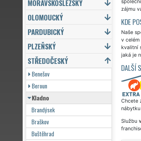
MORAVSKOSLEZSKÝ
společno
zájmu vá
OLOMOUCKÝ
KDE PO
PARDUBICKÝ
Naše spo
v celém 
PLZEŇSKÝ
kvalitní
jaká je 
STŘEDOČESKÝ
DALŠÍ 
Benešov
Beroun
Kladno
Chcete z
Brandýsek
nábytku 
Braškov
Službu
franchi
Buštěhrad