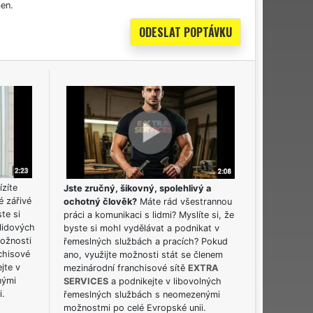
en.
ízíte
Jste zručný, šikovný, spolehlivý a
é zářivé
ochotný člověk?
Máte rád všestrannou
ste si
práci a komunikaci s lidmi? Myslíte si, že
lidových
byste si mohl vydělávat a podnikat v
možnosti
řemeslných službách a pracích? Pokud
chisové
ano, využijte možnosti stát se členem
jte v
mezinárodní franchisové sítě
EXTRA
nými
SERVICES
a podnikejte v libovolných
i.
řemeslných službách s neomezenými
možnostmi po celé Evropské unii.