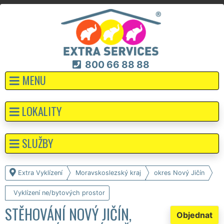
800 66 88 88
MENU
LOKALITY
SLUŽBY
Extra Vyklízení
Moravskoslezský kraj
okres Nový Jičín
Vyklízení ne/bytových prostor
STĚHOVÁNÍ NOVÝ JIČÍN,
Objednat