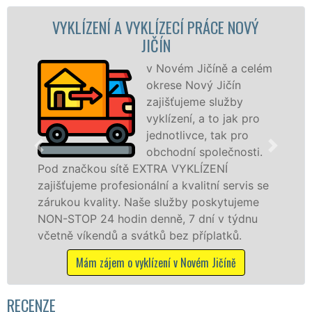
ENÍ A VYKLÍZECÍ PRÁCE NOVÝ
VYKLÍZECÍ 
JIČÍN
v Novém Jičíně a celém
okrese Nový Jičín
zajišťujeme služby
vyklízení, a to jak pro
jednotlivce, tak pro
v Novém Jičí
obchodní společnosti.
službu jak f
ou sítě EXTRA VYKLÍZENÍ
osobám se zá
 profesionální a kvalitní servis se
práce, a to 
ality. Naše služby poskytujeme
24 hodin denně, 7 dní v týdnu
Mám zájem 
endů a svátků bez příplatků.
 zájem o vyklízení v Novém Jičíně
RECENZE