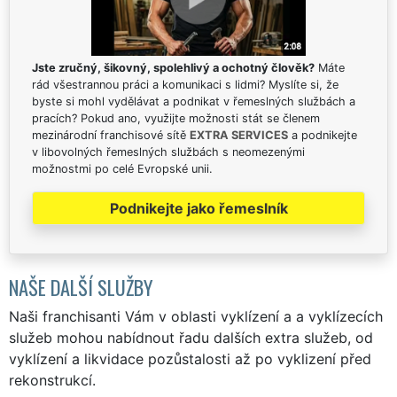
Jste zručný, šikovný, spolehlivý a ochotný člověk?
Máte
rád všestrannou práci a komunikaci s lidmi? Myslíte si, že
byste si mohl vydělávat a podnikat v řemeslných službách a
pracích? Pokud ano, využijte možnosti stát se členem
mezinárodní franchisové sítě
EXTRA SERVICES
a podnikejte
v libovolných řemeslných službách s neomezenými
možnostmi po celé Evropské unii.
Podnikejte jako řemeslník
NAŠE DALŠÍ SLUŽBY
Naši franchisanti Vám v oblasti vyklízení a a vyklízecích
služeb mohou nabídnout řadu dalších extra služeb, od
vyklízení a likvidace pozůstalosti až po vyklizení před
rekonstrukcí.