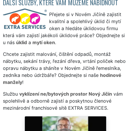
DALŠÍ SLUŽBY, KTERÉ VÁM MŮŽEME NABÍDNOUT
Přejete si v Novém Jičíně zajistit
kvalitní a spolehlivý úklid či mytí
oken a hledáte úklidovou firmu
která vám zajistí jakékoli úklidové práce? Objednejte si
u nás
úklid
a
mytí oken
.
Chcete zajistit malování, čištění odpadů, montáž
nábytku, sekání trávy, řezání dřeva, vrtání poliček nebo
opravu nábytku a sháníte v Novém Jičíně řemeslníka,
zedníka nebo údržbáře? Objednejte si naše
hodinové
manžely
!
Službu
vyklízení ne/bytových prostor Nový Jičín
vám
spolehlivě a odborně zajistí a poskytnou členové
mezinárodní franchisové sítě EXTRA SERVICES.