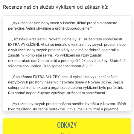
Recenze našich služeb vyklízení od zákazníků:
Vyklízení našich nebytovek v Novém Jičíně proběhlo naprosto
perfektně. Velmi chválíme a určitě doporučujeme.
Již několikrát jsem v Novém Jičíně využil služeb této společnosti
EXTRA VYKLÍZENÍ. Ať už se jednalo o vyklízení bytových prostor, nebo
o vyklízení nebytových prostor, vždy se o mě perfektně postarali a
zajistili mi kompletní servis. Po vyklízení mi vždy zajistili i
rekonstrukce daných objektů a potom ještě úklidové služby. Skutečně
výborná spolupráce. Tuto společnost doporučuju.
Společnost EXTRA SLUŽBY jsme si vybrali na vyklízení našich
nebytových prostor v našem činžovním domě v Novém Jičíně. Jejich
schopnost komunikace a organizace celého vyklízení bylo perfektní.
Rozhodně doporučujeme využívat služeb této společnosti.
Vyklízení bytových prostor našeho nového bytečku v Novém Jičíně
bylo zajištěno skutečně perfektně. Chválíme velmi milé a příjemné
vystupování pracovníků této firmy. Cena byla přesně taková, jak jsme
se na začátku domluvili. Doporučujeme.
ODKAZY
Chtěla by jsem poděkovat všem pracovníkům této firmy, kteří mi