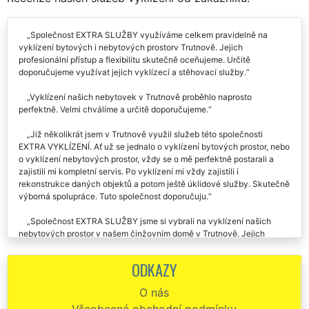
Společnost EXTRA SLUŽBY využíváme celkem pravidelně na
vyklízení bytových i nebytových prostorv Trutnově. Jejich
profesionální přístup a flexibilitu skutečně oceňujeme. Určitě
doporučujeme využívat jejich vyklízecí a stěhovací služby.
Vyklízení našich nebytovek v Trutnově proběhlo naprosto
perfektně. Velmi chválíme a určitě doporučujeme.
Již několikrát jsem v Trutnově využil služeb této společnosti
EXTRA VYKLÍZENÍ. Ať už se jednalo o vyklízení bytových prostor, nebo
o vyklízení nebytových prostor, vždy se o mě perfektně postarali a
zajistili mi kompletní servis. Po vyklízení mi vždy zajistili i
rekonstrukce daných objektů a potom ještě úklidové služby. Skutečně
výborná spolupráce. Tuto společnost doporučuju.
Společnost EXTRA SLUŽBY jsme si vybrali na vyklízení našich
nebytových prostor v našem činžovním domě v Trutnově. Jejich
schopnost komunikace a organizace celého vyklízení bylo perfektní.
Rozhodně doporučujeme využívat služeb této společnosti.
ODKAZY
Chtěla by jsem poděkovat všem pracovníkům této firmy, kteří mi
O nás
včera pomáhali vyklidit nebytové prostory v Trutnově, které jsem
Všeobecné obchodní podmínky
zdědila po mém otci. Obdivuji jejich pracovní nasazení. Nepořádek,