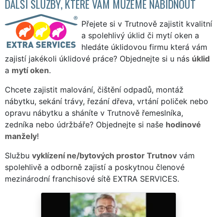
DALŠÍ SLUŽBY, KTERÉ VÁM MŮŽEME NABÍDNOUT
Přejete si v Trutnově zajistit kvalitní
a spolehlivý úklid či mytí oken a
hledáte úklidovou firmu která vám
zajistí jakékoli úklidové práce? Objednejte si u nás
úklid
a
mytí oken
.
Chcete zajistit malování, čištění odpadů, montáž
nábytku, sekání trávy, řezání dřeva, vrtání poliček nebo
opravu nábytku a sháníte v Trutnově řemeslníka,
zedníka nebo údržbáře? Objednejte si naše
hodinové
manžely
!
Službu
vyklízení ne/bytových prostor Trutnov
vám
spolehlivě a odborně zajistí a poskytnou členové
mezinárodní franchisové sítě EXTRA SERVICES.