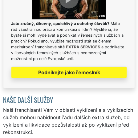
Jste zručný, šikovný, spolehlivý a ochotný člověk?
Máte
rád všestrannou práci a komunikaci s lidmi? Myslíte si, že
byste si mohl vydělávat a podnikat v řemeslných službách a
pracích? Pokud ano, využijte možnosti stát se členem
mezinárodní franchisové sítě
EXTRA SERVICES
a podnikejte
v libovolných řemeslných službách s neomezenými
možnostmi po celé Evropské unii.
Podnikejte jako řemeslník
NAŠE DALŠÍ SLUŽBY
Naši franchisanti Vám v oblasti vyklízení a a vyklízecích
služeb mohou nabídnout řadu dalších extra služeb, od
vyklízení a likvidace pozůstalosti až po vyklizení před
rekonstrukcí.