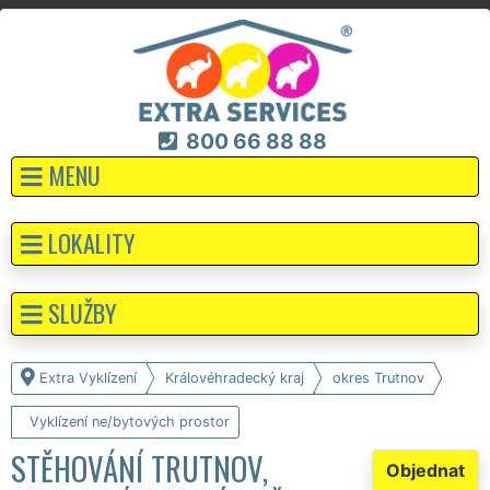
800 66 88 88
MENU
LOKALITY
SLUŽBY
Extra Vyklízení
Královéhradecký kraj
okres Trutnov
Vyklízení ne/bytových prostor
STĚHOVÁNÍ TRUTNOV,
Objednat