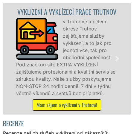
NÍ A VYKLÍZECÍ PRÁCE TRUTNOV
VYKLÍZEC
v Trutnově a celém
okrese Trutnov
zajišťujeme služby
vyklízení, a to jak pro
jednotlivce, tak pro
obchodní společnosti.
ou sítě EXTRA VYKLÍZENÍ
v Trutnově a 
 profesionální a kvalitní servis se
jak fyzickým
ality. Naše služby poskytujeme
zárukou kval
24 hodin denně, 7 dní v týdnu
STOP bez dalš
endů a svátků bez příplatků.
Mám záje
ám zájem o vyklízení v Trutnově
RECENZE
Recenze našich služeb vyklízení od zákazníků: