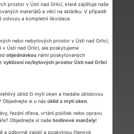
 prostor v Ústí nad Orlicí, které zajišťuje naše
ovaných materiálů a věcí na skládku. V případě
ě odvozu a kompletní likvidace.
ových nebo nebytových prostor v Ústí nad Orlicí,
í v Ústí nad Orlicí, ale poskytujeme
řed
objednávkou
námi poskytovaných
iz
vyklízení ne/bytových prostor Ústí nad Orlicí
spolehlivý úklid či mytí oken a hledáte úklidovou
? Objednejte si u nás
úklid
a
mytí oken
.
ávy, řezání dřeva, vrtání poliček nebo opravu
áře? Objednejte si naše
hodinové manžely
!
ě a odborně zajistí a poskytnou členové