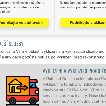
acích a vyklízecích službách s
úklidových službách s neomeze
zenými možnostmi po celé
možnostmi po celé Evropské uni
ké unii.
Podnikejte ve stěhování
Podnikejte v uklízen
ALŠÍ SLUŽBY
nchisanti Vám v oblasti vyklízení a a vyklízecích služeb mo
í a likvidace pozůstalosti až po vyklizení před rekonstrukcí
A VYKLÍZECÍ PRÁCE ÚSTÍ NAD ORLICÍ
rlicí a celém okrese Ústí nad Orlicí zajišťujeme služby
 to jak pro jednotlivce, tak pro obchodní společnosti. Pod
 EXTRA VYKLÍZENÍ zajišťujeme profesionální a kvalitní
árukou kvality. Naše služby poskytujeme NON-STOP 24
 7 dní v týdnu včetně víkendů a svátků bez příplatků.