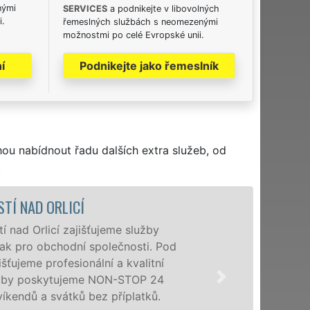
nými
SERVICES
a podnikejte v libovolných
i.
řemeslných službách s neomezenými
možnostmi po celé Evropské unii.
í
Podnikejte jako řemeslník
hou nabídnout řadu dalších extra služeb, od
.
VYKLÍZECÍ P
Společnost EXTRA V
poboček levné, přes
Orlicí a okolí. Pos
osobám se zárukou
příplatků.