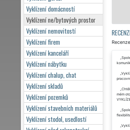
Vyklízení domácností
Mám
Vyklízení ne/bytových prostor
Vyklízení nemovitostí
RECENZ
Vyklízení firem
Recenze 
Vyklízení kanceláří
Spole
Vyklízení nábytku
komunik
Vyklízení chalup, chat
Vyklí
pracovní
Vyklízení skladů
Chtěl
mém otci
Vyklízení pozemků
VYKLÍZE
Vyklízení stavebních materiálů
Spole
flexibil
Vyklízení stodol, usedlostí
Vyklí
Vyklízení před rekonstrukcí