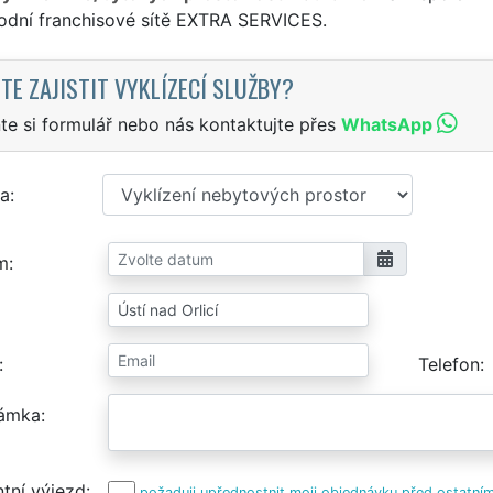
odní franchisové sítě EXTRA SERVICES.
TE ZAJISTIT VYKLÍZECÍ SLUŽBY?
te si formulář nebo nás kontaktujte přes
WhatsApp
a
m
Telefon
ámka
tní výjezd
požaduji upřednostnit moji objednávku před ostatním