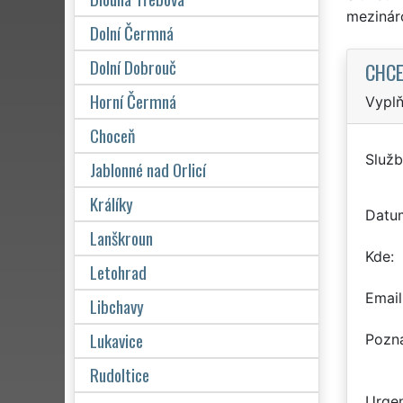
mezinár
Dolní Čermná
Dolní Dobrouč
CHCE
Horní Čermná
Vyplň
Choceň
Služb
Jablonné nad Orlicí
Králíky
Datu
Lanškroun
Kde
Letohrad
Email
Libchavy
Lukavice
Pozn
Rudoltice
Urgen