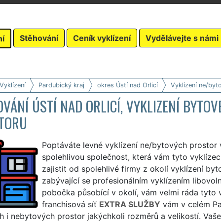
Stěhování
Ceník vyklízení
Vydělávejte s námi
ní
Vyklízení
Pardubický kraj
okres Ústí nad Orlicí
Vyklízení ne/byt
VÁNÍ ÚSTÍ NAD ORLICÍ, VYKLIZENÍ BYTO
TORU
Poptáváte levné vyklízení ne/bytových prostor 
spolehlivou společnost, která vám tyto vyklízec
zajistit od spolehlivé firmy z okolí vyklízení 
zabývající se profesionálním vyklízením libovo
pobočka působící v okolí, vám velmi ráda tyto v
franchisová síť
EXTRA SLUŽBY
vám v celém Par
 i nebytových prostor jakýchkoli rozměrů a velikostí. Vaše