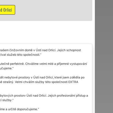
Mám zájem
našem činžovním domě v Ústí nad Orlicí. Jejich schopnost
vat služeb této společnosti.
kutečně perfektně. Chválíme velmi milé a příjemné vystupování
ručujeme.
t nebytové prostory v Ústí nad Orlicí, které jsem zdědila po
čně strašný. Velmi chválím služby této společnosti EXTRA
vých prostorv Ústí nad Orlicí. Jejich profesionální přístup a
í služby.
líme a určitě doporučujeme.