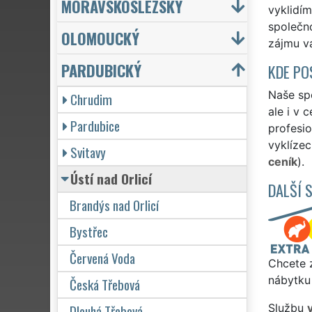
MORAVSKOSLEZSKÝ
vyklidím
společno
OLOMOUCKÝ
zájmu vá
PARDUBICKÝ
KDE PO
Naše spo
Chrudim
ale i v 
Pardubice
profesio
vyklízec
Svitavy
ceník
).
Ústí nad Orlicí
DALŠÍ 
Brandýs nad Orlicí
Bystřec
Červená Voda
Chcete z
nábytku 
Česká Třebová
Dlouhá Třebová
Službu