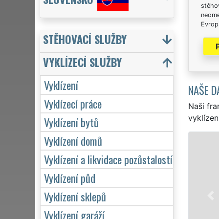
stěhov
neome
Evrops
STĚHOVACÍ SLUŽBY
VYKLÍZECÍ SLUŽBY
Vyklízení
NAŠE D
Vyklízecí práce
Naši fra
vyklízen
Vyklízení bytů
Vyklízení domů
VYKLÍZENÍ 
Vyklízení a likvidace pozůstalostí
v Ústí nad O
vyklízení, a
Vyklízení půd
značkou sítě
Vyklízení sklepů
servis se z
hodin denně,
Vyklízení garáží