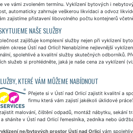
e ve vámi zvoleném termínu. Vyklízení bytových i nebytových
st, automaticky zahrnuje veškerou likvidaci a odvoz likvid
m zajistíme přistavení libovolného počtu kontejnerů včetn
SKYTUJEME NAŠE SLUŽBY
lečnost zajišťuje komplexní služby nejen při vyklizení byt
celém okrese Ústí nad Orlicí! Nenabízíme nejlevnější vyklízen
nální, spolehlivé a kvalitní služby skutečných odborníků. P
ích služeb si prohlédněte, jaká je naše cena za vyklízení (v
SLUŽBY, KTERÉ VÁM MŮŽEME NABÍDNOUT
Přejete si v Ústí nad Orlicí zajistit kvalitní a 
firmu která vám zajistí jakékoli úklidové práce
ajistit malování, čištění odpadů, montáž nábytku, sekání tr
a sháníte v Ústí nad Orlicí řemeslníka, zedníka nebo údržb
vyklízení ne/bytových prostor Ústí nad Orlicí
vám spolehliv