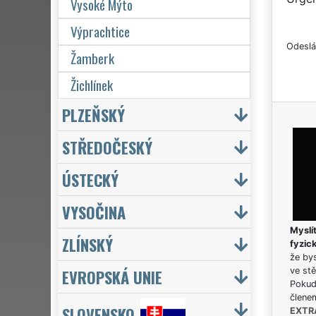
Vysoké Mýto
Výprachtice
Odeslá
Žamberk
Žichlínek
PLZEŇSKÝ
STŘEDOČESKÝ
ÚSTECKÝ
VYSOČINA
Myslít
ZLÍNSKÝ
fyzic
že bys
EVROPSKÁ UNIE
ve stě
Pokud 
člene
SLOVENSKO
EXTR