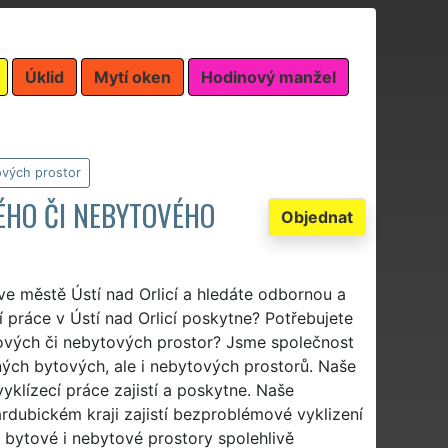
Úklid
Mytí oken
Hodinový manžel
ových prostor
VÉHO ČI NEBYTOVÉHO
Objednat
ve městě Ústí nad Orlicí a hledáte odbornou a
í práce v Ústí nad Orlicí poskytne? Potřebujete
bytových či nebytových prostor? Jsme společnost
lných bytových, ale i nebytových prostorů. Naše
yklízecí práce zajistí a poskytne. Naše
dubickém kraji zajistí bezproblémové vyklizení
 bytové i nebytové prostory spolehlivě