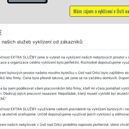
 zájem o vyklízení v Ústí nad Orlicí
E
našich služeb vyklízení od zákazníků:
čnost EXTRA SLUŽBY jsme si vybrali na vyklízení našich nebytových prostor v 
ace a organizace celého vyklízení bylo perfektní. Rozhodně doporučujeme využí
zení bytových prostor našeho nového bytečku v Ústí nad Orlicí bylo zajištěno s
ků této firmy. Cena byla přesně taková, jak jsme se na začátku domluvili. Dopo
a by jsem poděkovat všem pracovníkům této firmy, kteří mi včera pomáhali vyklidi
. Obdivuji jejich pracovní nasazení. Nepořádek, který museli vyklidit byl skute
NÍ.
čnost EXTRA SLUŽBY využíváme celkem pravidelně na vyklízení bytových i nebyto
itu skutečně oceňujeme. Určitě doporučujeme využívat jejich vyklízecí a stěhovac
zení našich nebytovek v Ústí nad Orlicí proběhlo naprosto perfektně. Velmi chvá