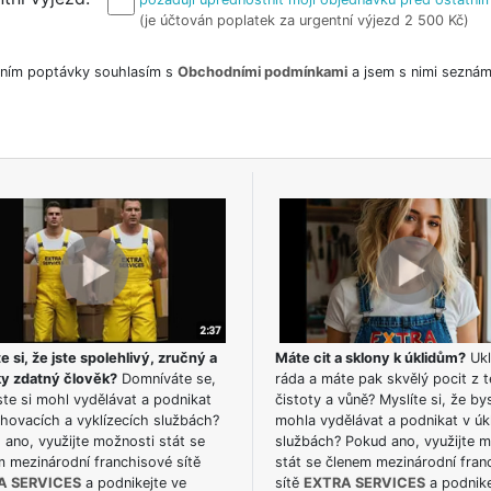
(je účtován poplatek za urgentní výjezd 2 500 Kč)
ním poptávky souhlasím s
Obchodními podmínkami
a jsem s nimi seznám
e si, že jste spolehlivý, zručný a
Máte cit a sklony k úklidům?
Ukl
ky zdatný člověk?
Domníváte se,
ráda a máte pak skvělý pocit z t
te si mohl vydělávat a podnikat
čistoty a vůně? Myslíte si, že by
hovacích a vyklízecích službách?
mohla vydělávat a podnikat v úk
ano, využijte možnosti stát se
službách? Pokud ano, využijte 
m mezinárodní franchisové sítě
stát se členem mezinárodní fran
A SERVICES
a podnikejte ve
sítě
EXTRA SERVICES
a podnike