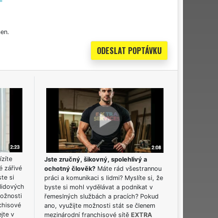
en.
ízíte
Jste zručný, šikovný, spolehlivý a
é zářivé
ochotný člověk?
Máte rád všestrannou
ste si
práci a komunikaci s lidmi? Myslíte si, že
lidových
byste si mohl vydělávat a podnikat v
možnosti
řemeslných službách a pracích? Pokud
chisové
ano, využijte možnosti stát se členem
jte v
mezinárodní franchisové sítě
EXTRA