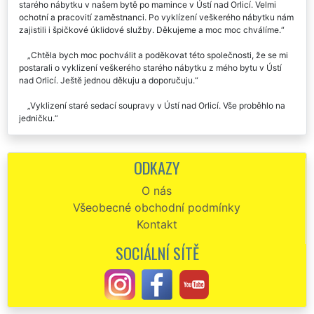
starého nábytku v našem bytě po mamince v Ústí nad Orlicí. Velmi
ochotní a pracovití zaměstnanci. Po vyklízení veškerého nábytku nám
zajistili i špičkové úklidové služby. Děkujeme a moc moc chválíme.
Chtěla bych moc pochválit a poděkovat této společnosti, že se mi
postarali o vyklizení veškerého starého nábytku z mého bytu v Ústí
nad Orlicí. Ještě jednou děkuju a doporučuju.
Vyklizení staré sedací soupravy v Ústí nad Orlicí. Vše proběhlo na
jedničku.
Společnost EXTRA VYKLÍZENÍ mi pomáhala vyhodit a zlikvidovat
moji starou kuchyňskou linku v Ústí nad Orlicí. Celou linku nádherně
ODKAZY
rozebrali, zlikvidovali a hned se mi postarali i o nastěhování nové
kuchyňské linky. To, že mi zajistili její odbornou montáž mě velmi mile
O nás
překvapilo. Skutečně nabízí parádní služby a servis. Rozhodně
Všeobecné obchodní podmínky
doporučuji.
Kontakt
Perfektní spolupráce, naprosto seriózní cena. Vyklízení a likvidace
starého nábytku v Ústí nad Orlicí proběhlo naprosto bezchybně. Určitě
SOCIÁLNÍ SÍTĚ
budu doporučovat tuto firmu.
Vyklizení našeho starého nábytku v Ústí nad Orlicí bylo zajištěno
naprosto perfektně. Moc chválíme všechny pracovníky této firmy.