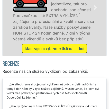
jednotlivce, tak pro
obchodní společnosti.
načkou sítě EXTRA VYKLÍZENÍ
v Ústí na
ujeme profesionální a kvalitní servis se
službu j
ou kvality. Naše služby poskytujeme
osobám s
TOP 24 hodin denně, 7 dní v týdnu
práce, a
ě víkendů a svátků bez příplatků.
Mám z
Mám zájem o vyklízení v Ústí nad Orlicí
RECENZE
Recenze našich služeb vyklízení od zákazníků:
Ve středu jsme si objednali vyklízení nábytku v Ústí nad Orlicí, a
tentýž den nám byly tyto služby zajištěný. Musím uznat, že jsem byl
velmi mile překvapen přístupem a rychlostí této společnosti.
Doporučuji každému.
Minulý týden nám firma EXTRA VYKLÍZENÍ zajišťovala vyklízení