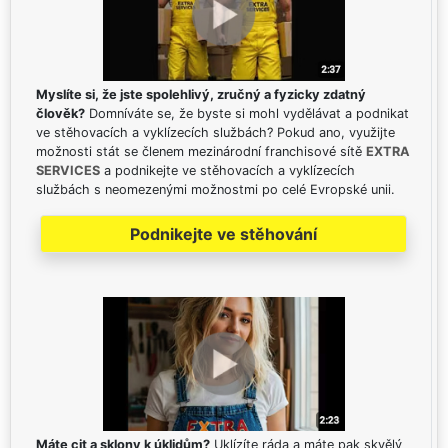
Myslíte si, že jste spolehlivý, zručný a fyzicky zdatný
člověk?
Domníváte se, že byste si mohl vydělávat a podnikat
ve stěhovacích a vyklízecích službách? Pokud ano, využijte
možnosti stát se členem mezinárodní franchisové sítě
EXTRA
SERVICES
a podnikejte ve stěhovacích a vyklízecích
službách s neomezenými možnostmi po celé Evropské unii.
Podnikejte ve stěhování
Máte cit a sklony k úklidům?
Uklízíte ráda a máte pak skvělý