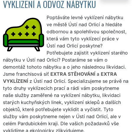
VYKLIZENÍ A ODVOZ NÁBYTKU
Poptáváte levné vyklízení nábytku
ve městě Ústí nad Orlicí a hledáte
odbornou a spolehlivou společnost,
která vám tyto vyklízecí práce v
Ústí nad Orlicí poskytne?
Potřebujete zajistit vyklizení starého
nábytku v Ústí nad Orlicí? Postaráme se vám o
demontáž tohoto nábytku a o jeho následnou likvidaci.
Jsme franchisová síť
EXTRA STĚHOVÁNÍ
a
EXTRA
VYKLÍZENÍ
z Ústí nad Orlicí. Specializujeme se právě na
tyto druhy vyklízecích prací a rádi vám poskytneme
naše služby zaměřené na vyklízení nábytku, likvidaci
starých kuchyňských linek, vyklizení sklepů a dalších
objektů, které potřebujete vyklidit a vyčistit. Tyto
služby vám poskytneme nejen v Ústí nad Orlicí, ale v
celém Pardubickém kraji. Dle vašich požadavků vše
vyklidíme a ekologicky zlikvidujeme.