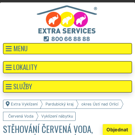
800 66 88 88
MENU
LOKALITY
SLUŽBY
Extra Vyklízení
Pardubický kraj
okres Ústí nad Orlicí
Červená Voda
Vyklízení nábytku
STĚHOVÁNÍ ČERVENÁ VODA,
Objednat