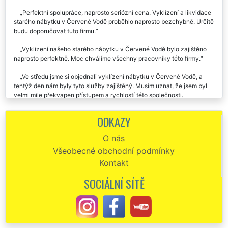
Perfektní spolupráce, naprosto seriózní cena. Vyklízení a likvidace
starého nábytku v Červené Vodě proběhlo naprosto bezchybně. Určitě
budu doporučovat tuto firmu.
Vyklizení našeho starého nábytku v Červené Vodě bylo zajištěno
naprosto perfektně. Moc chválíme všechny pracovníky této firmy.
Ve středu jsme si objednali vyklízení nábytku v Červené Vodě, a
tentýž den nám byly tyto služby zajištěný. Musím uznat, že jsem byl
velmi mile překvapen přístupem a rychlostí této společnosti.
Doporučuji každému.
ODKAZY
Minulý týden nám firma EXTRA VYKLÍZENÍ zajišťovala vyklízení
starého nábytku v našem bytě po mamince v Červené Vodě. Velmi
O nás
ochotní a pracovití zaměstnanci. Po vyklízení veškerého nábytku nám
Všeobecné obchodní podmínky
zajistili i špičkové úklidové služby. Děkujeme a moc moc chválíme.
Kontakt
Chtěla bych moc pochválit a poděkovat této společnosti, že se mi
postarali o vyklizení veškerého starého nábytku z mého bytu v
SOCIÁLNÍ SÍTĚ
Červené Vodě. Ještě jednou děkuju a doporučuju.
Vyklizení staré sedací soupravy v Červené Vodě. Vše proběhlo na
jedničku.