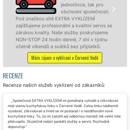
jednotlivce, tak pro
levné, p
obchodní společnosti.
profesi
XTRA VYKLÍZENÍ
v Červené Vodě a okolí
lní a kvalitní servis se
službu jak fyzickým, ta
e služby poskytujeme
osobám se zárukou kva
enně, 7 dní v týdnu
práce, a to NON-STOP be
tků bez příplatků.
Mám zájem o vyklízecí 
ízení v Červené Vodě
RECENZE
Recenze našich služeb vyklízení od zákazníků:
Společnost EXTRA VYKLÍZENÍ mi pomáhala vyhodit a zlikvidovat
moji starou kuchyňskou linku v Červené Vodě. Celou linku nádherně
rozebrali, zlikvidovali a hned se mi postarali i o nastěhování nové
kuchyňské linky. To, že mi zajistili její odbornou montáž mě velmi mile
překvapilo. Skutečně nabízí parádní služby a servis. Rozhodně
doporučuji.