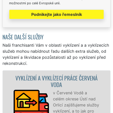
možnostmi po celé Evropské unii.
Podnikejte jako řemeslník
NAŠE DALŠÍ SLUŽBY
Naši franchisanti Vám v oblasti vyklízení a a vyklízecích
služeb mohou nabídnout řadu dalších extra služeb, od
vyklízení a likvidace pozůstalosti až po vyklizení před
rekonstrukcí.
ÍZECÍ PRÁCE ČERVENÁ
VYKLÍZECÍ PRÁCE A
ODA
VO
v Červené Vodě a
Společ
celém okrese Ústí nad
VYKLÍZE
Orlicí zajišťujeme služby
prostře
vyklízení, a to jak pro
franch