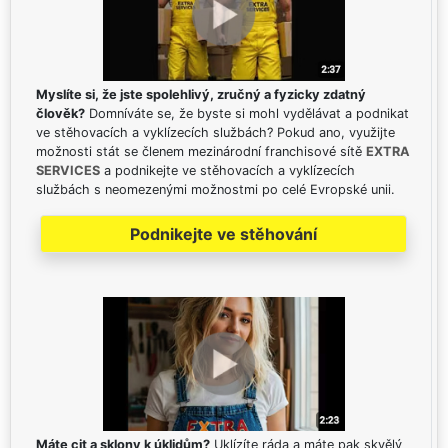
Myslíte si, že jste spolehlivý, zručný a fyzicky zdatný
člověk?
Domníváte se, že byste si mohl vydělávat a podnikat
ve stěhovacích a vyklízecích službách? Pokud ano, využijte
možnosti stát se členem mezinárodní franchisové sítě
EXTRA
SERVICES
a podnikejte ve stěhovacích a vyklízecích
službách s neomezenými možnostmi po celé Evropské unii.
Podnikejte ve stěhování
Máte cit a sklony k úklidům?
Uklízíte ráda a máte pak skvělý