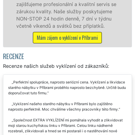
eme profesionální a kvalitní servis se
jak fyzick
 kvality. Naše služby poskytujeme
zárukou kv
P 24 hodin denně, 7 dní v týdnu
STOP bez d
íkendů a svátků bez příplatků.
Mám z
Mám zájem o vyklízení v Příbrami
RECENZE
Recenze našich služeb vyklízení od zákazníků:
Perfektní spolupráce, naprosto seriózní cena. Vyklízení a likvidace
starého nábytku v Příbrami proběhlo naprosto bezchybně. Určitě budu
doporučovat tuto firmu.
Vyklizení našeho starého nábytku v Příbrami bylo zajištěno
naprosto perfektně. Moc chválíme všechny pracovníky této firmy.
Společnost EXTRA VYKLÍZENÍ mi pomáhala vyhodit a zlikvidovat
moji starou kuchyňskou linku v Příbrami. Celou linku nádherně
rozebrali, zlikvidovali a hned se mi postarali i o nastěhování nové