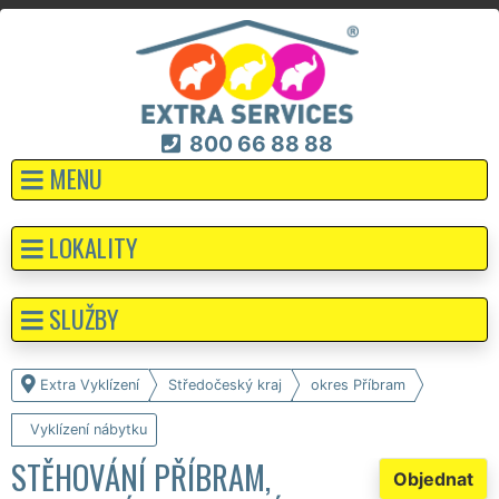
800 66 88 88
MENU
LOKALITY
SLUŽBY
Extra Vyklízení
Středočeský kraj
okres Příbram
Vyklízení nábytku
STĚHOVÁNÍ PŘÍBRAM,
Objednat