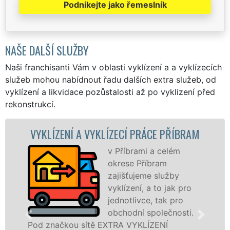
Podnikejte jako řemeslník
NAŠE DALŠÍ SLUŽBY
Naši franchisanti Vám v oblasti vyklízení a a vyklízecích
služeb mohou nabídnout řadu dalších extra služeb, od
vyklízení a likvidace pozůstalosti až po vyklizení před
rekonstrukcí.
ENÍ A VYKLÍZECÍ PRÁCE PŘÍBRAM
VYKLÍZE
v Příbrami a celém
okrese Příbram
zajišťujeme služby
vyklízení, a to jak pro
jednotlivce, tak pro
obchodní společnosti.
čkou sítě EXTRA VYKLÍZENÍ
v Příbrami 