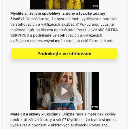
Myslíte si, že jste spolehlivý, zručný a fyzicky zdatný
člověk?
Domníváte se, že byste si mohl vydělávat a podnikat
ve stěhovacích a vyklízecích službách? Pokud ano, využijte
možnosti stát se členem mezinárodní franchisové sítě
EXTRA
SERVICES
a podnikejte ve stěhovacích a vyklízecích
službách s neomezenými možnostmi po celé Evropské unii.
Podnikejte ve stěhování
Máte cit a sklony k úklidům?
Uklízíte ráda a máte pak skvělý
pocit z té zářivé čistoty a vůně? Myslíte si, že byste si mohla
vydělávat a podnikat v úklidových službách? Pokud ano,