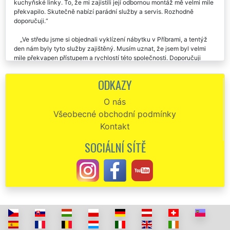
kuchyňské linky. To, že mi zajistili její odbornou montáž mě velmi mile
překvapilo. Skutečně nabízí parádní služby a servis. Rozhodně
doporučuji.
Ve středu jsme si objednali vyklízení nábytku v Příbrami, a tentýž
den nám byly tyto služby zajištěný. Musím uznat, že jsem byl velmi
mile překvapen přístupem a rychlostí této společnosti. Doporučuji
každému.
ODKAZY
Minulý týden nám firma EXTRA VYKLÍZENÍ zajišťovala vyklízení
starého nábytku v našem bytě po mamince v Příbrami. Velmi ochotní a
O nás
pracovití zaměstnanci. Po vyklízení veškerého nábytku nám zajistili i
Všeobecné obchodní podmínky
špičkové úklidové služby. Děkujeme a moc moc chválíme.
Kontakt
Chtěla bych moc pochválit a poděkovat této společnosti, že se mi
postarali o vyklizení veškerého starého nábytku z mého bytu v
SOCIÁLNÍ SÍTĚ
Příbrami. Ještě jednou děkuju a doporučuju.
Vyklizení staré sedací soupravy v Příbrami. Vše proběhlo na
jedničku.