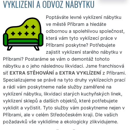
VYKLIZENÍ A ODVOZ NÁBYTKU
Poptáváte levné vyklízení nábytku
ve městě Příbram a hledáte
odbornou a spolehlivou společnost,
která vám tyto vyklízecí práce v
Příbrami poskytne? Potřebujete
zajistit vyklizení starého nábytku v
Příbrami? Postaráme se vám o demontáž tohoto
nábytku a o jeho následnou likvidaci. Jsme franchisová
síť
EXTRA STĚHOVÁNÍ
a
EXTRA VYKLÍZENÍ
z Příbrami.
Specializujeme se právě na tyto druhy vyklízecích prací
a rádi vám poskytneme naše služby zaměřené na
vyklízení nábytku, likvidaci starých kuchyňských linek,
vyklizení sklepů a dalších objektů, které potřebujete
vyklidit a vyčistit. Tyto služby vám poskytneme nejen v
Příbrami, ale v celém Středočeském kraji. Dle vašich
požadavků vše vyklidíme a ekologicky zlikvidujeme.