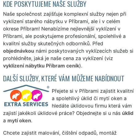
KDE POSKYTUJEME NAŠE SLUŽBY
Naše společnost zajišťuje komplexní služby nejen při
vyklizení starého nábytku v Příbrami, ale i v celém
okrese Příbram! Nenabízíme nejlevnější vyklízení v
Příbrami, ale poskytujeme profesionální, spolehlivé a
kvalitní služby skutečných odborníků. Před
objednávkou
námi poskytovaných vyklízecích služeb si
prohlédněte, jaká je naše cena za vyklízení (viz
vyklízení nábytku Příbram ceník
).
DALŠÍ SLUŽBY, KTERÉ VÁM MŮŽEME NABÍDNOUT
Přejete si v Příbrami zajistit kvalitní
a spolehlivý úklid či mytí oken a
hledáte úklidovou firmu která vám
zajistí jakékoli úklidové práce? Objednejte si u nás
úklid
a
mytí oken
.
Chcete zajistit malování, čištění odpadů, montáž