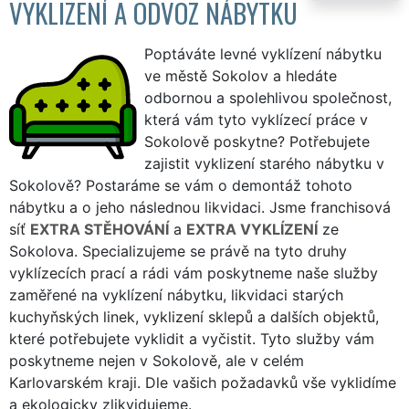
VYKLIZENÍ A ODVOZ NÁBYTKU
Poptáváte levné vyklízení nábytku
ve městě Sokolov a hledáte
odbornou a spolehlivou společnost,
která vám tyto vyklízecí práce v
Sokolově poskytne? Potřebujete
zajistit vyklizení starého nábytku v
Sokolově? Postaráme se vám o demontáž tohoto
nábytku a o jeho následnou likvidaci. Jsme franchisová
síť
EXTRA STĚHOVÁNÍ
a
EXTRA VYKLÍZENÍ
ze
Sokolova. Specializujeme se právě na tyto druhy
vyklízecích prací a rádi vám poskytneme naše služby
zaměřené na vyklízení nábytku, likvidaci starých
kuchyňských linek, vyklizení sklepů a dalších objektů,
které potřebujete vyklidit a vyčistit. Tyto služby vám
poskytneme nejen v Sokolově, ale v celém
Karlovarském kraji. Dle vašich požadavků vše vyklidíme
a ekologicky zlikvidujeme.