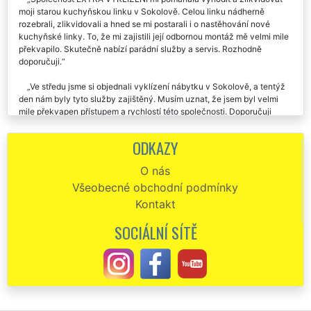
moji starou kuchyňskou linku v Sokolově. Celou linku nádherně
rozebrali, zlikvidovali a hned se mi postarali i o nastěhování nové
kuchyňské linky. To, že mi zajistili její odbornou montáž mě velmi mile
překvapilo. Skutečně nabízí parádní služby a servis. Rozhodně
doporučuji.
Ve středu jsme si objednali vyklízení nábytku v Sokolově, a tentýž
den nám byly tyto služby zajištěný. Musím uznat, že jsem byl velmi
mile překvapen přístupem a rychlostí této společnosti. Doporučuji
každému.
ODKAZY
Minulý týden nám firma EXTRA VYKLÍZENÍ zajišťovala vyklízení
starého nábytku v našem bytě po mamince v Sokolově. Velmi ochotní
O nás
a pracovití zaměstnanci. Po vyklízení veškerého nábytku nám zajistili
Všeobecné obchodní podmínky
i špičkové úklidové služby. Děkujeme a moc moc chválíme.
Kontakt
Chtěla bych moc pochválit a poděkovat této společnosti, že se mi
postarali o vyklizení veškerého starého nábytku z mého bytu v
SOCIÁLNÍ SÍTĚ
Sokolově. Ještě jednou děkuju a doporučuju.
Vyklizení staré sedací soupravy v Sokolově. Vše proběhlo na
jedničku.