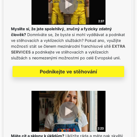
Myslíte si, že jste spolehlivý, zručný a fyzicky zdatný
člověk?
Domníváte se, že byste si mohl vydělávat a podnikat
ve stěhovacích a vyklízecích službách? Pokud ano, využijte
možnosti stát se členem mezinárodní franchisové sítě
EXTRA
SERVICES
a podnikejte ve stěhovacích a vyklízecích
službách s neomezenými možnostmi po celé Evropské unii.
Podnikejte ve stěhování
Máte cit a sklony k úklidům?
Uklízíte ráda a máte pak skvělý