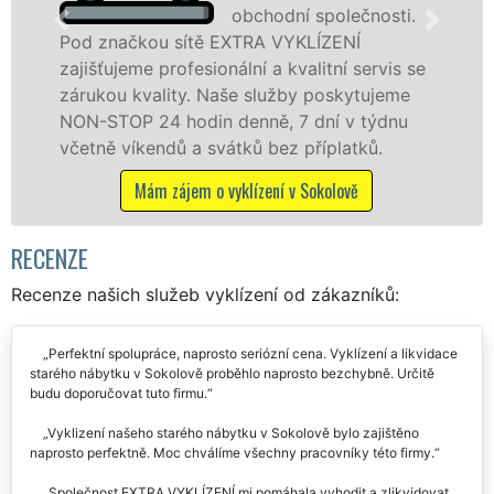
obchodní společnosti.
 sítě EXTRA VYKLÍZENÍ
v Sokolově a ok
rofesionální a kvalitní servis se
jak fyzickým, 
ity. Naše služby poskytujeme
zárukou kvalit
 hodin denně, 7 dní v týdnu
STOP bez dalšíc
dů a svátků bez příplatků.
Mám zájem o
zájem o vyklízení v Sokolově
RECENZE
Recenze našich služeb vyklízení od zákazníků:
Perfektní spolupráce, naprosto seriózní cena. Vyklízení a likvidace
starého nábytku v Sokolově proběhlo naprosto bezchybně. Určitě
budu doporučovat tuto firmu.
Vyklizení našeho starého nábytku v Sokolově bylo zajištěno
naprosto perfektně. Moc chválíme všechny pracovníky této firmy.
Společnost EXTRA VYKLÍZENÍ mi pomáhala vyhodit a zlikvidovat